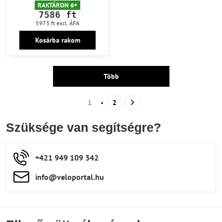
RAKTÁRON 6+
7586 ft
5973 ft
excl. ÁFA
Kosárba rakom
Több
1
2
Szüksége van segítségre?
+421 949 109 342
info​​@veloportal​.hu