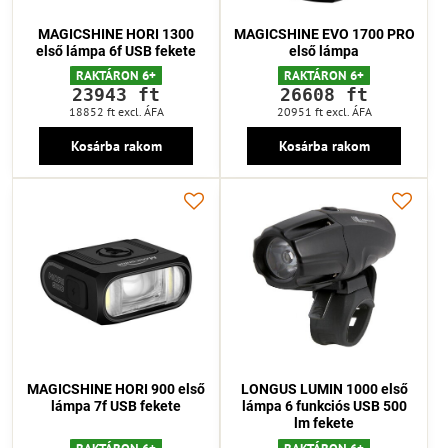
MAGICSHINE HORI 1300
MAGICSHINE EVO 1700 PRO
első lámpa 6f USB fekete
első lámpa
RAKTÁRON 6+
RAKTÁRON 6+
23943 ft
26608 ft
18852 ft
excl. ÁFA
20951 ft
excl. ÁFA
Kosárba rakom
Kosárba rakom
MAGICSHINE HORI 900 első
LONGUS LUMIN 1000 első
lámpa 7f USB fekete
lámpa 6 funkciós USB 500
lm fekete