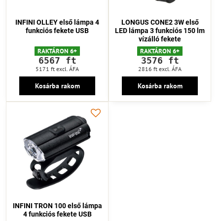
INFINI OLLEY első lámpa 4
LONGUS CONE2 3W első
funkciós fekete USB
LED lámpa 3 funkciós 150 lm
vízálló fekete
RAKTÁRON 6+
RAKTÁRON 6+
6567 ft
3576 ft
5171 ft
excl. ÁFA
2816 ft
excl. ÁFA
Kosárba rakom
Kosárba rakom
INFINI TRON 100 első lámpa
4 funkciós fekete USB