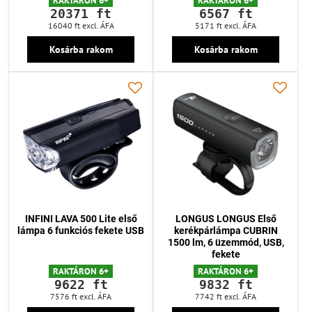
RAKTÁRON 6+
RAKTÁRON 6+
20371 ft
6567 ft
16040 ft
excl. ÁFA
5171 ft
excl. ÁFA
Kosárba rakom
Kosárba rakom
INFINI LAVA 500 Lite első
LONGUS LONGUS Első
lámpa 6 funkciós fekete USB
kerékpárlámpa CUBRIN
1500 lm, 6 üzemmód, USB,
fekete
RAKTÁRON 6+
RAKTÁRON 6+
9622 ft
9832 ft
7576 ft
excl. ÁFA
7742 ft
excl. ÁFA