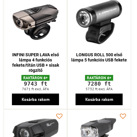
INFINI SUPER LAVA első
LONGUS ROLL 500 első
lámpa 4 funkciós
lámpa 5 funkciós USB fekete
fekete/titán USB + sisak
rögzítő
RAKTÁRON 6+
RAKTÁRON 6+
9743 ft
7280 ft
7671 ft
excl. ÁFA
5732 ft
excl. ÁFA
Kosárba rakom
Kosárba rakom