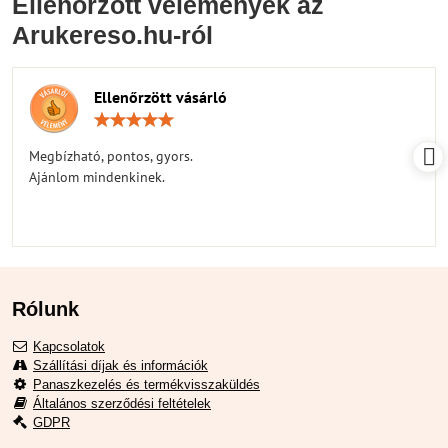
Ellenőrzött vélemények az
Arukereso.hu-ról
Ellenőrzött vásárló
Értékelés:
5
/
Megbízható, pontos, gyors.
5
Ajánlom mindenkinek.
Rólunk
Kapcsolatok
Szállítási díjak és információk
Panaszkezelés és termékvisszaküldés
Általános szerződési feltételek
GDPR