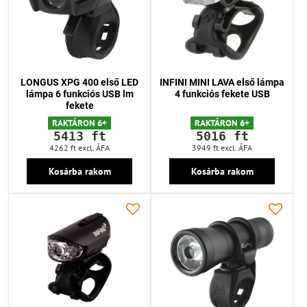
LONGUS XPG 400 első LED
INFINI MINI LAVA első lámpa
lámpa 6 funkciós USB lm
4 funkciós fekete USB
fekete
RAKTÁRON 6+
RAKTÁRON 6+
5413 ft
5016 ft
4262 ft
excl. ÁFA
3949 ft
excl. ÁFA
Kosárba rakom
Kosárba rakom