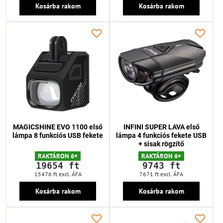
Kosárba rakom
Kosárba rakom
MAGICSHINE EVO 1100 első
INFINI SUPER LAVA első
lámpa 8 funkciós USB fekete
lámpa 4 funkciós fekete USB
+ sisak rögzítő
RAKTÁRON 6+
RAKTÁRON 6+
19654 ft
9743 ft
15476 ft
excl. ÁFA
7671 ft
excl. ÁFA
Kosárba rakom
Kosárba rakom