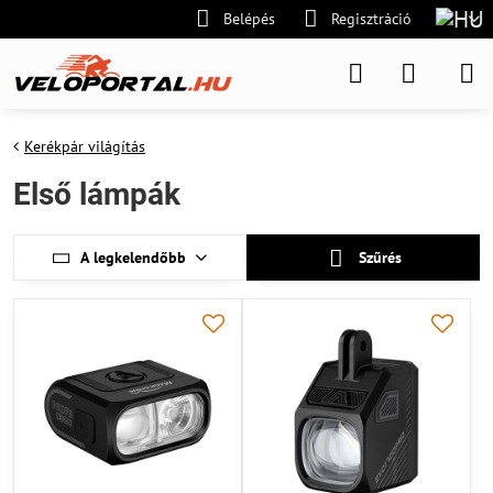
Belépés
Regisztráció
Kerékpár világítás
Első lámpák
A legkelendőbb
Szűrés