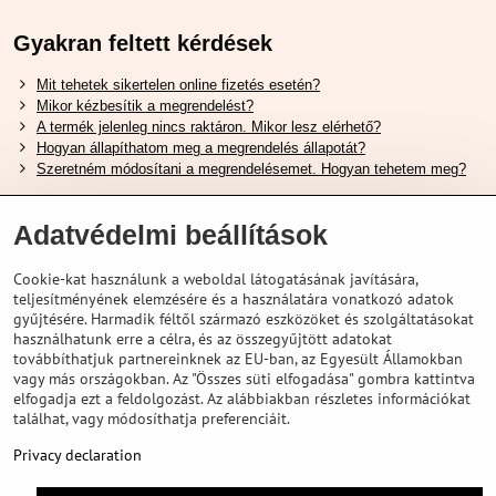
Gyakran feltett kérdések
Mit tehetek sikertelen online fizetés esetén?
Mikor kézbesítik a megrendelést?
A termék jelenleg nincs raktáron. Mikor lesz elérhető?
Hogyan állapíthatom meg a megrendelés állapotát?
Szeretném módosítani a megrendelésemet. Hogyan tehetem meg?
Hasznos Linkek
Adatvédelmi beállítások
Shimano cipőméret táblázat
Cookie-kat használunk a weboldal látogatásának javítására,
Hogyan válasszuk ki a megfelelő felfüggesztési villát ?
teljesítményének elemzésére és a használatára vonatkozó adatok
Hogyan válasszuk ki a megfelelő méretű sisakot?
gyűjtésére. Harmadik féltől származó eszközöket és szolgáltatásokat
Shimano E-Bike Akkumulátor Útmutató
használhatunk erre a célra, és az összegyűjtött adatokat
Schwalbe Tubeless Gumik Felfedezése
továbbíthatjuk partnereinknek az EU-ban, az Egyesült Államokban
vagy más országokban. Az "Összes süti elfogadása" gombra kattintva
elfogadja ezt a feldolgozást. Az alábbiakban részletes információkat
találhat, vagy módosíthatja preferenciáit.
Privacy declaration