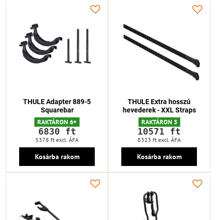
THULE Adapter 889-5
THULE Extra hosszú
Squarebar
hevederek - XXL Straps
RAKTÁRON 6+
RAKTÁRON 5
6830 ft
10571 ft
5378 ft
excl. ÁFA
8323 ft
excl. ÁFA
Kosárba rakom
Kosárba rakom