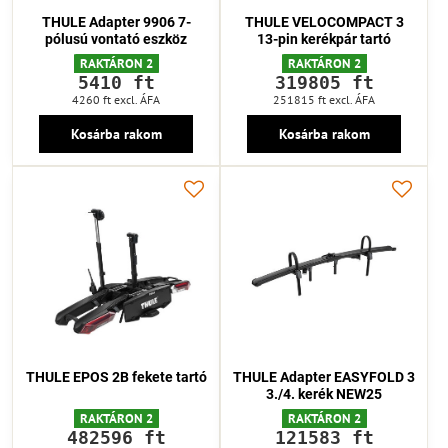
THULE Adapter 9906 7-
THULE VELOCOMPACT 3
pólusú vontató eszköz
13-pin kerékpár tartó
RAKTÁRON 2
RAKTÁRON 2
5410 ft
319805 ft
4260 ft
excl. ÁFA
251815 ft
excl. ÁFA
Kosárba rakom
Kosárba rakom
THULE EPOS 2B fekete tartó
THULE Adapter EASYFOLD 3
3./4. kerék NEW25
RAKTÁRON 2
RAKTÁRON 2
482596 ft
121583 ft