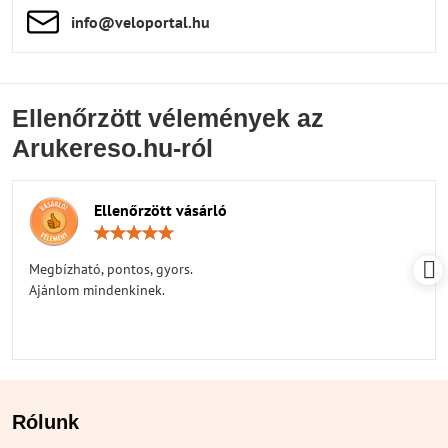
info​​@veloportal​.hu
Ellenőrzött vélemények az
Arukereso.hu-ról
Ellenőrzött vásárló
Értékelés:
5
/
Megbízható, pontos, gyors.
5
Ajánlom mindenkinek.
Rólunk