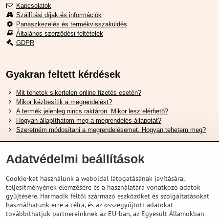
Kapcsolatok
Szállítási díjak és információk
Panaszkezelés és termékvisszaküldés
Általános szerződési feltételek
GDPR
Gyakran feltett kérdések
Mit tehetek sikertelen online fizetés esetén?
Mikor kézbesítik a megrendelést?
A termék jelenleg nincs raktáron. Mikor lesz elérhető?
Hogyan állapíthatom meg a megrendelés állapotát?
Szeretném módosítani a megrendelésemet. Hogyan tehetem meg?
Hasznos Linkek
Adatvédelmi beállítások
Shimano cipőméret táblázat
Cookie-kat használunk a weboldal látogatásának javítására,
Hogyan válasszuk ki a megfelelő felfüggesztési villát ?
teljesítményének elemzésére és a használatára vonatkozó adatok
Hogyan válasszuk ki a megfelelő méretű sisakot?
gyűjtésére. Harmadik féltől származó eszközöket és szolgáltatásokat
Shimano E-Bike Akkumulátor Útmutató
használhatunk erre a célra, és az összegyűjtött adatokat
Schwalbe Tubeless Gumik Felfedezése
továbbíthatjuk partnereinknek az EU-ban, az Egyesült Államokban