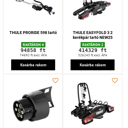
THULE PRORIDE 598 tartó
THULE EASYFOLD 3 2
kerékpár tartó NEW25
RAKTÁRON 4
RAKTÁRON 2
94858 ft
414329 ft
74692 ft
excl. ÁFA
326243 ft
excl. ÁFA
Kosárba rakom
Kosárba rakom