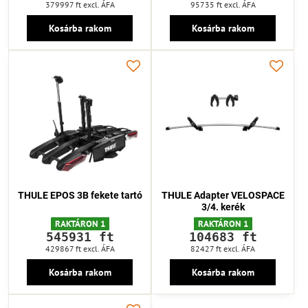
379997 ft
excl. ÁFA
95735 ft
excl. ÁFA
Kosárba rakom
Kosárba rakom
THULE EPOS 3B fekete tartó
THULE Adapter VELOSPACE
3/4. kerék
RAKTÁRON 1
RAKTÁRON 1
545931 ft
104683 ft
429867 ft
excl. ÁFA
82427 ft
excl. ÁFA
Kosárba rakom
Kosárba rakom