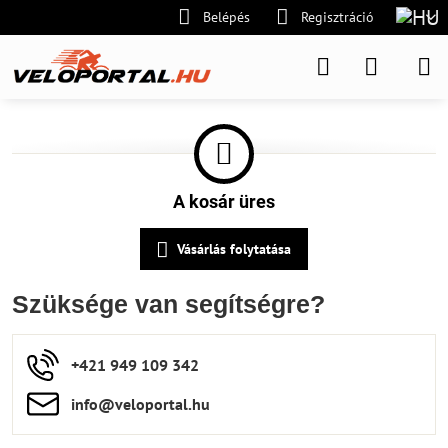
Belépés
Regisztráció
A kosár üres
Vásárlás folytatása
Szüksége van segítségre?
+421 949 109 342
info​​@veloportal​.hu