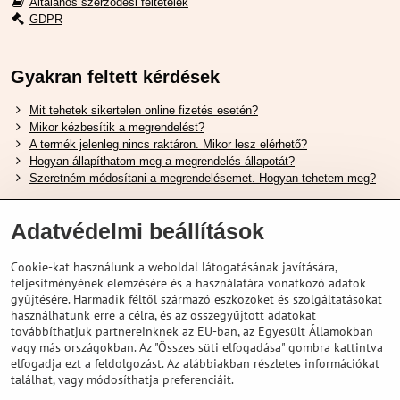
Általános szerződési feltételek
GDPR
Gyakran feltett kérdések
Mit tehetek sikertelen online fizetés esetén?
Mikor kézbesítik a megrendelést?
A termék jelenleg nincs raktáron. Mikor lesz elérhető?
Hogyan állapíthatom meg a megrendelés állapotát?
Szeretném módosítani a megrendelésemet. Hogyan tehetem meg?
Hasznos Linkek
Adatvédelmi beállítások
Shimano cipőméret táblázat
Cookie-kat használunk a weboldal látogatásának javítására,
Hogyan válasszuk ki a megfelelő felfüggesztési villát ?
teljesítményének elemzésére és a használatára vonatkozó adatok
Hogyan válasszuk ki a megfelelő méretű sisakot?
gyűjtésére. Harmadik féltől származó eszközöket és szolgáltatásokat
Shimano E-Bike Akkumulátor Útmutató
használhatunk erre a célra, és az összegyűjtött adatokat
Schwalbe Tubeless Gumik Felfedezése
továbbíthatjuk partnereinknek az EU-ban, az Egyesült Államokban
vagy más országokban. Az "Összes süti elfogadása" gombra kattintva
elfogadja ezt a feldolgozást. Az alábbiakban részletes információkat
találhat, vagy módosíthatja preferenciáit.