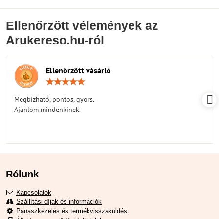
Ellenőrzött vélemények az
Arukereso.hu-ról
Ellenőrzött vásárló
Értékelés:
5
/
Megbízható, pontos, gyors.
5
Ajánlom mindenkinek.
Rólunk
Kapcsolatok
Szállítási díjak és információk
Panaszkezelés és termékvisszaküldés