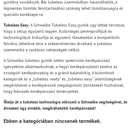
gumikra vonatkozik. Bár tubeless üzemmódban használhatók, a
légmentes tömítés fenntartásához szükség lehet tömítőanyagra és
speciális keréktape-ra.
Tubeless Easy
: A Schwalbe Tubeless Easy gumik úgy lettek tervezve,
hogy a setup egyszerű legyen. Különleges peremprofiljuk és
technológiájuk biztosítja az egyszerű illeszkedést a kompatibilis
felnikre, lehetővé téve a zökkenőmentes átváltást a tubeless
üzemmódra a szokásos nehézségek nélkül.
A Schwalbe tubeless gumik széles spektrumú kerékpározási
igényekhez alkalmazkodnak, a hegyi kerékpározástól kezdve az
országúti kerékpározásig és a gránit kalandokig. A különböző
kategóriák és a „tubeless ready" és „tubeless easy" jelentőségének
megértésével a kerékpárosok megalapozott döntéseket hozhatnak,
hogy fokozzák kerékpározási élményeiket.
Ölelje át a tubeless technológia előnyeit a Schwalbe segítségével, és
élvezzen egy simább, megbízhatóbb kerékpározást!