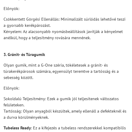
Előnyök:
Csökkentett Görgési Ellenállás: Minimalizált súrlódás lehetővé teszi
a gyorsabb kerékpározást.
Kényelem: Az alacsonyabb nyomásbeállítások javítják a kényelmet
anélkül, hogy a teljesítmény rovására mennének.
3. Gránit- és Túragumik
Olyan gumik, mint a G-One széria, tökéletesek a gránit- és
túrakerékpárosok számára, egyensúlyt teremtve a tartósság és a
sebesség között.
Előnyök:
Sokoldalú Teljesítmény: Ezek a gumik jól teljesítenek változatos
felületeken.
Tartósság: Olyan anyagból készültek, amely ellenáll a defekteknél és
a durva körülményeknek.
Tubeless Ready
: Ez a kifejezés a tubeless rendszerekkel kompatibilis