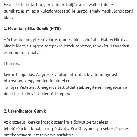
Ez a cikk feltárja, hogyan kategorizálják a Schwalbe tubeless
gumikat, és mi az a kulcsfontosságú jellemző, amely megkülönbözteti
őket.
1. Mountain Bike Gumik (MTB)
A Schwalbe hegyi kerékpáros gumik, mint például a Nobby Nic és a
Magic Mary, a rugged terepekre lettek tervezve, rendkívüli tapadást
és vonóerőt kínálva.
Előnyök:
Javított Tapadás: A agresszív futómintázatok kiváló irányítást
biztosítanak egyenetlen felületeken.
Túlfújás Védelem: A megerősített oldalfalak segítenek megelőzni a
defekteket kihívást jelentő terepen.
2. Útkerékpáros Gumik
Az országúti kerékpárosok számára a Schwalbe tubeless
lehetőségeket kínál, mint például a Pro One, amely a sebességre és
hatékonyságra lett tervezve aszfalton.