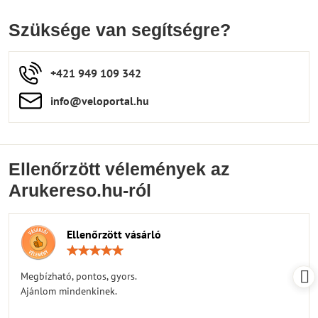
Szüksége van segítségre?
+421 949 109 342
info​​@veloportal​.hu
Ellenőrzött vélemények az
Arukereso.hu-ról
Ellenőrzött vásárló
Értékelés:
5
/
Megbízható, pontos, gyors.
5
Ajánlom mindenkinek.