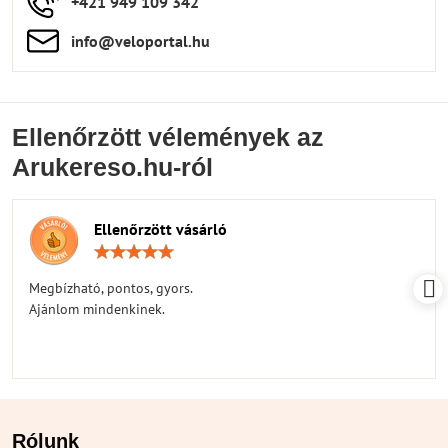
+421 949 109 342
info​​@veloportal​.hu
Ellenőrzött vélemények az
Arukereso.hu-ról
Ellenőrzött vásárló
Értékelés:
5
/
Megbízható, pontos, gyors.
5
Ajánlom mindenkinek.
Rólunk