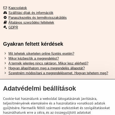
Kapcsolatok
Szállítási díjak és információk
Panaszkezelés és termékvisszaküldés
Általános szerződési feltételek
GDPR
Gyakran feltett kérdések
Mit tehetek sikertelen online fizetés esetén?
Mikor kézbesítik a megrendelést?
A termék jelenleg nincs raktáron. Mikor lesz elérhető?
Hogyan állapíthatom meg a megrendelés állapotát?
Szeretném módosítani a megrendelésemet. Hogyan tehetem meg?
Hasznos Linkek
Adatvédelmi beállítások
Shimano cipőméret táblázat
Cookie-kat használunk a weboldal látogatásának javítására,
Hogyan válasszuk ki a megfelelő felfüggesztési villát ?
teljesítményének elemzésére és a használatára vonatkozó adatok
Hogyan válasszuk ki a megfelelő méretű sisakot?
gyűjtésére. Harmadik féltől származó eszközöket és szolgáltatásokat
Shimano E-Bike Akkumulátor Útmutató
használhatunk erre a célra, és az összegyűjtött adatokat
Schwalbe Tubeless Gumik Felfedezése