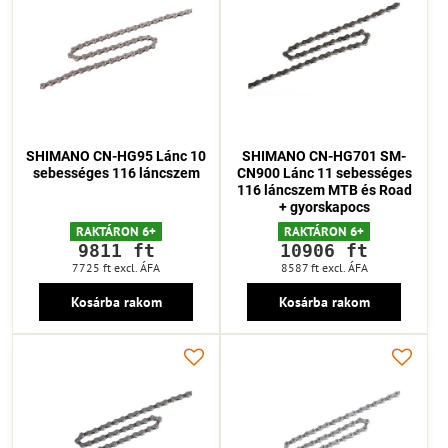
SHIMANO CN-HG95 Lánc 10
SHIMANO CN-HG701 SM-
sebességes 116 láncszem
CN900 Lánc 11 sebességes
116 láncszem MTB és Road
+ gyorskapocs
RAKTÁRON 6+
RAKTÁRON 6+
9811 ft
10906 ft
7725 ft
excl. ÁFA
8587 ft
excl. ÁFA
Kosárba rakom
Kosárba rakom