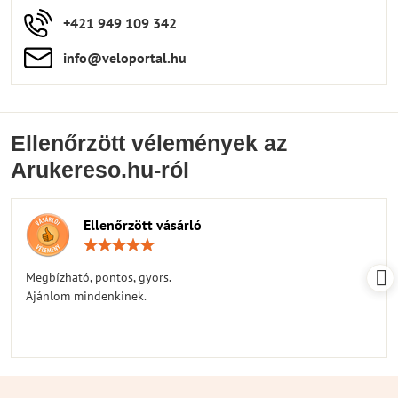
+421 949 109 342
info​​@veloportal​.hu
Ellenőrzött vélemények az
Arukereso.hu-ról
Ellenőrzött vásárló
Értékelés:
5
/
Megbízható, pontos, gyors.
5
Ajánlom mindenkinek.