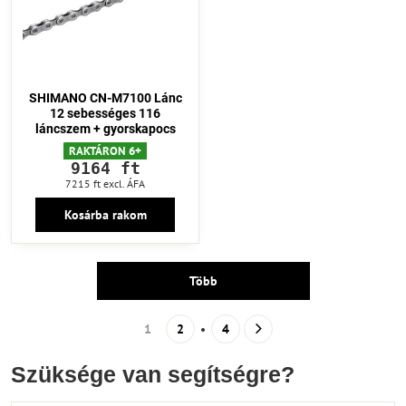
SHIMANO CN-M7100 Lánc
12 sebességes 116
láncszem + gyorskapocs
RAKTÁRON 6+
9164 ft
7215 ft
excl. ÁFA
Kosárba rakom
Több
1
2
4
Szüksége van segítségre?