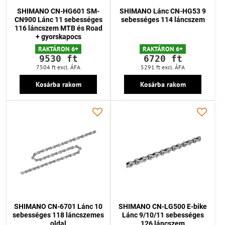
SHIMANO CN-HG601 SM-
SHIMANO Lánc CN-HG53 9
CN900 Lánc 11 sebességes
sebességes 114 láncszem
116 láncszem MTB és Road
+ gyorskapocs
RAKTÁRON 6+
RAKTÁRON 6+
9530 ft
6720 ft
7504 ft
excl. ÁFA
5291 ft
excl. ÁFA
Kosárba rakom
Kosárba rakom
SHIMANO CN-6701 Lánc 10
SHIMANO CN-LG500 E-bike
sebességes 118 láncszemes
Lánc 9/10/11 sebességes
oldal
126 láncszem