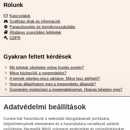
Rólunk
Kapcsolatok
Szállítási díjak és információk
Panaszkezelés és termékvisszaküldés
Általános szerződési feltételek
GDPR
Gyakran feltett kérdések
Mit tehetek sikertelen online fizetés esetén?
Mikor kézbesítik a megrendelést?
A termék jelenleg nincs raktáron. Mikor lesz elérhető?
Hogyan állapíthatom meg a megrendelés állapotát?
Szeretném módosítani a megrendelésemet. Hogyan tehetem meg?
Hasznos Linkek
Adatvédelmi beállítások
Shimano cipőméret táblázat
Cookie-kat használunk a weboldal látogatásának javítására,
Hogyan válasszuk ki a megfelelő felfüggesztési villát ?
teljesítményének elemzésére és a használatára vonatkozó adatok
Hogyan válasszuk ki a megfelelő méretű sisakot?
gyűjtésére. Harmadik féltől származó eszközöket és szolgáltatásokat