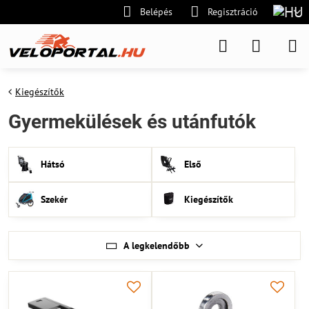
Belépés
Regisztráció
Kiegészítők
Gyermekülések és utánfutók
Hátsó
Első
Szekér
Kiegészítők
A legkelendőbb