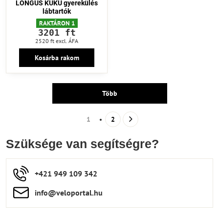
LONGUS KUKU gyerekülés
lábtartók
RAKTÁRON 1
3201 ft
2520 ft
excl. ÁFA
Kosárba rakom
Több
1
2
Szüksége van segítségre?
+421 949 109 342
info​​@veloportal​.hu