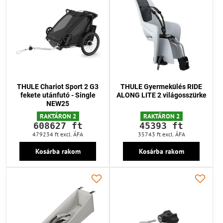
THULE Chariot Sport 2 G3
THULE Gyermekülés RIDE
fekete utánfutó - Single
ALONG LITE 2 világosszürke
NEW25
RAKTÁRON 2
RAKTÁRON 2
608627 ft
45393 ft
479234 ft
excl. ÁFA
35743 ft
excl. ÁFA
Kosárba rakom
Kosárba rakom