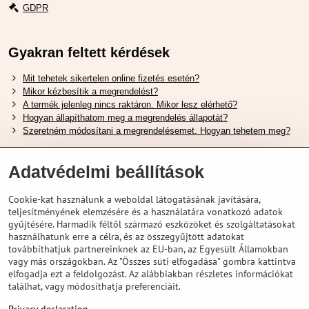
GDPR
Gyakran feltett kérdések
Mit tehetek sikertelen online fizetés esetén?
Mikor kézbesítik a megrendelést?
A termék jelenleg nincs raktáron. Mikor lesz elérhető?
Hogyan állapíthatom meg a megrendelés állapotát?
Szeretném módosítani a megrendelésemet. Hogyan tehetem meg?
Hasznos Linkek
Adatvédelmi beállítások
Shimano cipőméret táblázat
Cookie-kat használunk a weboldal látogatásának javítására,
Hogyan válasszuk ki a megfelelő felfüggesztési villát ?
teljesítményének elemzésére és a használatára vonatkozó adatok
Hogyan válasszuk ki a megfelelő méretű sisakot?
gyűjtésére. Harmadik féltől származó eszközöket és szolgáltatásokat
Shimano E-Bike Akkumulátor Útmutató
használhatunk erre a célra, és az összegyűjtött adatokat
Schwalbe Tubeless Gumik Felfedezése
továbbíthatjuk partnereinknek az EU-ban, az Egyesült Államokban
vagy más országokban. Az "Összes süti elfogadása" gombra kattintva
elfogadja ezt a feldolgozást. Az alábbiakban részletes információkat
találhat, vagy módosíthatja preferenciáit.