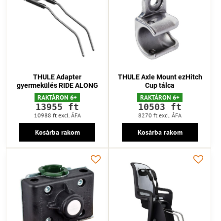
THULE Adapter
THULE Axle Mount ezHitch
gyermekülés RIDE ALONG
Cup tálca
RAKTÁRON 6+
RAKTÁRON 6+
13955 ft
10503 ft
10988 ft
excl. ÁFA
8270 ft
excl. ÁFA
Kosárba rakom
Kosárba rakom