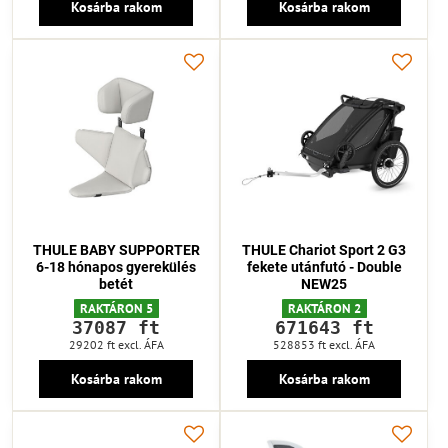
Kosárba rakom
Kosárba rakom
THULE BABY SUPPORTER
THULE Chariot Sport 2 G3
6-18 hónapos gyerekülés
fekete utánfutó - Double
betét
NEW25
RAKTÁRON 5
RAKTÁRON 2
37087 ft
671643 ft
29202 ft
excl. ÁFA
528853 ft
excl. ÁFA
Kosárba rakom
Kosárba rakom