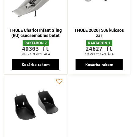
THULE Chariot Infant Sling
THULE 20201506 kulcsos
(EU) csecsemőülés betét
zár
RAKTÁRON 2
RAKTÁRON 1
49303 ft
24627 ft
38821 ft
excl. ÁFA
19391 ft
excl. ÁFA
Kosárba rakom
Kosárba rakom