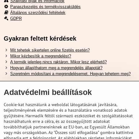
Szállítási díjak és információk
Panaszkezelés és termékvisszaküldés
Általános szerződési feltételek
GDPR
Gyakran feltett kérdések
Mit tehetek sikertelen online fizetés esetén?
Mikor kézbesítik a megrendelést?
A termék jelenleg nincs raktáron. Mikor lesz elérhető?
Hogyan állapíthatom meg a megrendelés állapotát?
Szeretném módosítani a megrendelésemet. Hogyan tehetem meg?
Hasznos Linkek
Adatvédelmi beállítások
Shimano cipőméret táblázat
Cookie-kat használunk a weboldal látogatásának javítására,
Hogyan válasszuk ki a megfelelő felfüggesztési villát ?
teljesítményének elemzésére és a használatára vonatkozó adatok
Hogyan válasszuk ki a megfelelő méretű sisakot?
gyűjtésére. Harmadik féltől származó eszközöket és szolgáltatásokat
Shimano E-Bike Akkumulátor Útmutató
használhatunk erre a célra, és az összegyűjtött adatokat
Schwalbe Tubeless Gumik Felfedezése
továbbíthatjuk partnereinknek az EU-ban, az Egyesült Államokban
vagy más országokban. Az "Összes süti elfogadása" gombra kattintva
elfogadja ezt a feldolgozást. Az alábbiakban részletes információkat