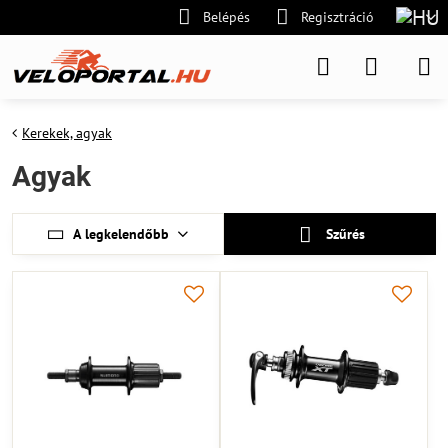
Belépés
Regisztráció
Kerekek, agyak
Agyak
A legkelendőbb
Szűrés