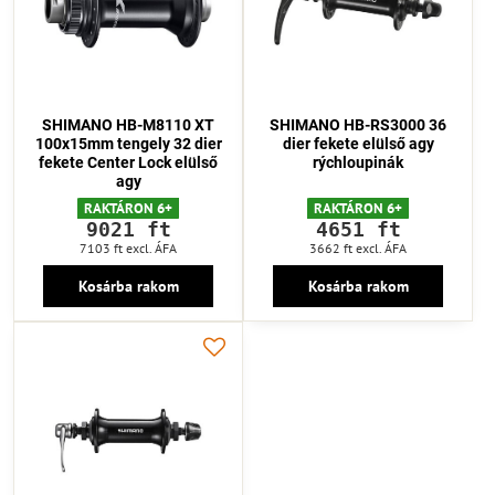
SHIMANO HB-M8110 XT
SHIMANO HB-RS3000 36
100x15mm tengely 32 dier
dier fekete elülső agy
fekete Center Lock elülső
rýchloupinák
agy
RAKTÁRON 6+
RAKTÁRON 6+
9021 ft
4651 ft
7103 ft
excl. ÁFA
3662 ft
excl. ÁFA
Kosárba rakom
Kosárba rakom