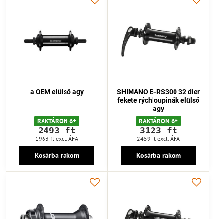
a OEM elülső agy
SHIMANO B-RS300 32 dier
fekete rýchloupinák elülső
agy
RAKTÁRON 6+
RAKTÁRON 6+
2493 ft
3123 ft
1963 ft
excl. ÁFA
2459 ft
excl. ÁFA
Kosárba rakom
Kosárba rakom