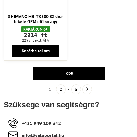
SHIMANO HB-TX800 32 dier
fekete OEM elülső agy
RAKTÁRON 6+
2914 ft
2295 ft
excl. ÁFA
Kosárba rakom
Több
1
2
5
Szüksége van segítségre?
+421 949 109 342
info​​@veloportal​.hu