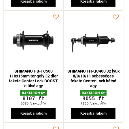
Kosárba rakom
Kosárba rakom
SHIMANO HB-TC500
SHIMANO FH-QC400 32 lyuk
110x15mm tengely 32 dier
8/9/10/11 sebességes
fekete Center Lock BOOST
fekete Center Lock hátsó
elülső agy
agy
RAKTÁRON 6+
RAKTÁRON 6+
8107 ft
9055 ft
6383 ft
excl. ÁFA
7130 ft
excl. ÁFA
Kosárba rakom
Kosárba rakom