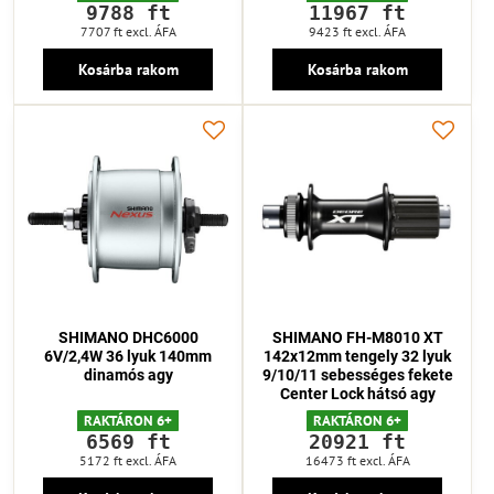
9788 ft
11967 ft
7707 ft
excl. ÁFA
9423 ft
excl. ÁFA
Kosárba rakom
Kosárba rakom
SHIMANO DHC6000
SHIMANO FH-M8010 XT
6V/2,4W 36 lyuk 140mm
142x12mm tengely 32 lyuk
dinamós agy
9/10/11 sebességes fekete
Center Lock hátsó agy
RAKTÁRON 6+
RAKTÁRON 6+
6569 ft
20921 ft
5172 ft
excl. ÁFA
16473 ft
excl. ÁFA