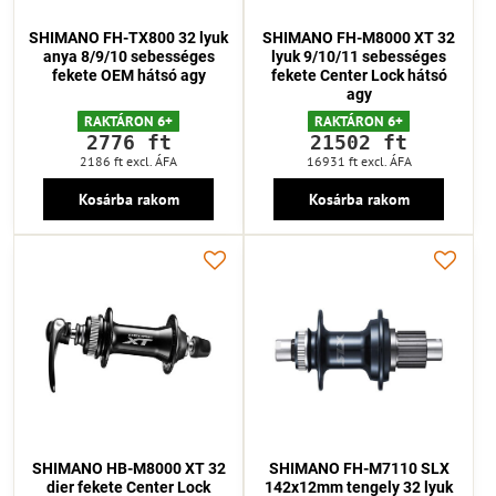
SHIMANO FH-TX800 32 lyuk
SHIMANO FH-M8000 XT 32
anya 8/9/10 sebességes
lyuk 9/10/11 sebességes
fekete OEM hátsó agy
fekete Center Lock hátsó
agy
RAKTÁRON 6+
RAKTÁRON 6+
2776 ft
21502 ft
2186 ft
excl. ÁFA
16931 ft
excl. ÁFA
Kosárba rakom
Kosárba rakom
SHIMANO HB-M8000 XT 32
SHIMANO FH-M7110 SLX
dier fekete Center Lock
142x12mm tengely 32 lyuk