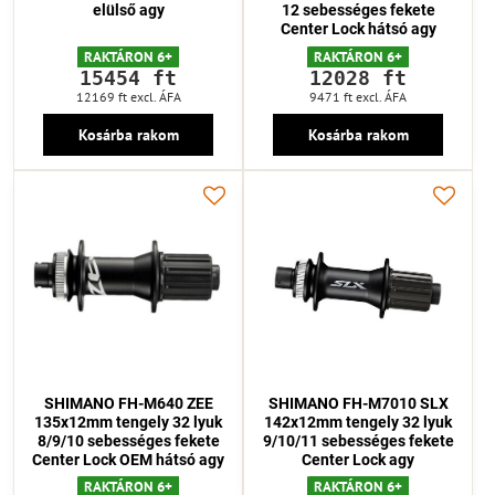
elülső agy
12 sebességes fekete
Center Lock hátsó agy
RAKTÁRON 6+
RAKTÁRON 6+
15454 ft
12028 ft
12169 ft
excl. ÁFA
9471 ft
excl. ÁFA
Kosárba rakom
Kosárba rakom
SHIMANO FH-M640 ZEE
SHIMANO FH-M7010 SLX
135x12mm tengely 32 lyuk
142x12mm tengely 32 lyuk
8/9/10 sebességes fekete
9/10/11 sebességes fekete
Center Lock OEM hátsó agy
Center Lock agy
RAKTÁRON 6+
RAKTÁRON 6+