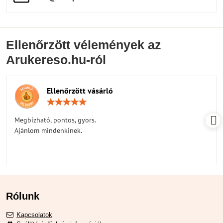
Ellenőrzött vélemények az
Arukereso.hu-ról
Ellenőrzött vásárló
Értékelés:
5
/
Megbízható, pontos, gyors.
5
Ajánlom mindenkinek.
Rólunk
Kapcsolatok