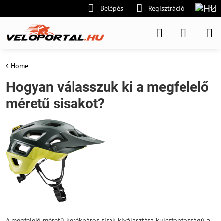
Belépés
Regisztráció
Home
Hogyan válasszuk ki a megfelelő
méretű sisakot?
A megfelelő méretű kerékpáros sisak kiválasztása kulcsfontosságú a