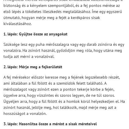
biztonság és a kényelem szempontjából, és a fej pontos mérése az
első lépés a tökéletes illeszkedés megtalálásához. Íme egy egyszerű
útmutató, hogyan mérje meg a fejét a kerékpáros sisak
kiválasztásához.
1. lépés: Gyűjtse össze az anyagokat
Szüksége lesz egy puha mérőszalagra vagy egy darab zsinórra és egy
vonalzóra. Ha zsinórt használ, győződjön meg róla, hogy utána meg
tudja azt mérni a vonalzóval.
2. lépés: Mérje meg a fejkerületét
A fej mérésekor először keresse meg a fejének legszélesebb részét,
ami általában a fül fölött és a szemöldök felett található. A
mérőszalagot vagy zsinórt ezen a ponton tekerje körbe a fején,
ügyelve arra, hogy vízszintes és szoros legyen, de ne túl szoros.
Ügyeljen arra, hogy a fül fölött és a homlok körül helyezkedjen el. Ha
zsinórt használ, jelölje meg, hol találkozik, majd mérje meg azt a
hosszúságot a vonalzón.
3. lépés: Hasonlítsa össze a mérést a sisak méreteivel