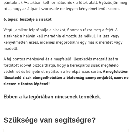
pántoknak V-alakban kell formálódniuk a fülek alatt. Győződjön meg
róla, hogy az állpánt szoros, de ne legyen kényelmetlenül szoros.
6. lépés: Tesztelje a sisakot
Végül, amikor felpróbálja a sisakot, finoman rázza meg a fejét. A
sisaknak a helyén kell maradnia elmozdulás nélkül. Ha laza vagy
kényelmetlen érzés, érdemes megpróbálni egy másik méretet vagy
modellt.
A fej pontos mérésével és a megfelelő illeszkedés megtalálására
fordított idővel biztosíthatja, hogy a kerékpáros sisak megfelelő
védelmet és kényelmet nyújtson a kerékpározás során.
A megfelelően
illeszkedő sisak elengedhetetlen a biztonság szempontjából, ezért ne
siessen e fontos lépéssel!
Szüksége van segítségre?