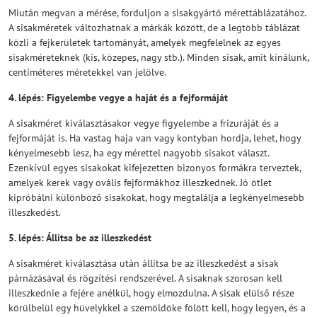
Miután megvan a mérése, forduljon a sisakgyártó mérettáblázatához.
A sisakméretek változhatnak a márkák között, de a legtöbb táblázat
közli a fejkerületek tartományát, amelyek megfelelnek az egyes
sisakméreteknek (kis, közepes, nagy stb.). Minden sisak, amit kínálunk,
centiméteres méretekkel van jelölve.
4. lépés: Figyelembe vegye a haját és a fejformáját
A sisakméret kiválasztásakor vegye figyelembe a frizuráját és a
fejformáját is. Ha vastag haja van vagy kontyban hordja, lehet, hogy
kényelmesebb lesz, ha egy mérettel nagyobb sisakot választ.
Ezenkívül egyes sisakokat kifejezetten bizonyos formákra terveztek,
amelyek kerek vagy ovális fejformákhoz illeszkednek. Jó ötlet
kipróbálni különböző sisakokat, hogy megtalálja a legkényelmesebb
illeszkedést.
5. lépés: Állítsa be az illeszkedést
A sisakméret kiválasztása után állítsa be az illeszkedést a sisak
párnázásával és rögzítési rendszerével. A sisaknak szorosan kell
illeszkednie a fejére anélkül, hogy elmozdulna. A sisak elülső része
körülbelül egy hüvelykkel a szemöldöke fölött kell, hogy legyen, és a