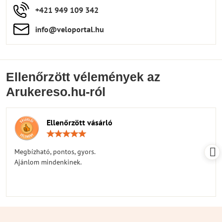
+421 949 109 342
info​​@veloportal​.hu
Ellenőrzött vélemények az
Arukereso.hu-ról
Ellenőrzött vásárló
Értékelés:
5
/
Megbízható, pontos, gyors.
5
Ajánlom mindenkinek.