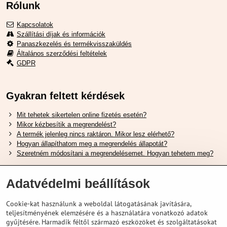
Rólunk
Kapcsolatok
Szállítási díjak és információk
Panaszkezelés és termékvisszaküldés
Általános szerződési feltételek
GDPR
Gyakran feltett kérdések
Mit tehetek sikertelen online fizetés esetén?
Mikor kézbesítik a megrendelést?
A termék jelenleg nincs raktáron. Mikor lesz elérhető?
Hogyan állapíthatom meg a megrendelés állapotát?
Szeretném módosítani a megrendelésemet. Hogyan tehetem meg?
Hasznos Linkek
Adatvédelmi beállítások
Shimano cipőméret táblázat
Cookie-kat használunk a weboldal látogatásának javítására,
Hogyan válasszuk ki a megfelelő felfüggesztési villát ?
teljesítményének elemzésére és a használatára vonatkozó adatok
Hogyan válasszuk ki a megfelelő méretű sisakot?
gyűjtésére. Harmadik féltől származó eszközöket és szolgáltatásokat
Shimano E-Bike Akkumulátor Útmutató