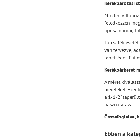
Kerékpározási st
Minden villához t
feledkezzen meg 
típusa mindig lá
Tárcsafék esetéb
van tervezve, ad
lehetséges flat 
Kerékpárkeret m
A méret kiválasz
méreteket. Ezenk
a 1-1/2" taperül
használatával is.
Összefoglalva, k