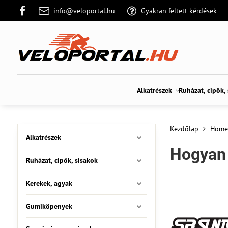
info@veloportal.hu
Gyakran feltett kérdések
Alkatrészek
Ruházat, cipők,
Kezdőlap
Home
Alkatrészek
Hogyan v
Ruházat, cipők, sisakok
Kerekek, agyak
Gumiköpenyek