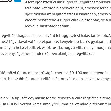
A felfüggesztési villák rugós és légpárnás típusokr
található két rugó alapelvére épül, amelyek terhelé
specifikusan az olajáteresztés a kamrában, amely b
eredeti helyzetébe. A rugós villák olcsóbbak, de a
idővel elhasználódhatnak.
légvillák drágábbak, de a kívánt felfüggesztési hatás tartósabb. 
etne. A légvillával való kerékpározás kényelmesebb, és gyakran ta
rmányon helyezkedik el, és biztosítja, hogy a villa ne nyomódjon 
tevékenységekhez mindenképpen ajánljuk a légvillákat.
 különböző úttartam hosszúságú lehet – a 80-100 mm elegendő a 
szt, hosszabb úttartamú villát ajánlott választani, mivel az kény
e a villa típusát, egy másik fontos tényező a villa rögzítése a te
. Ha BOOST verziót keres, amely 110 mm-es, ez mindig fel van tün