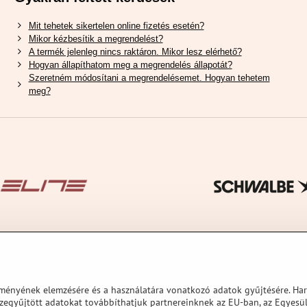
Mit tehetek sikertelen online fizetés esetén?
Mikor kézbesítik a megrendelést?
A termék jelenleg nincs raktáron. Mikor lesz elérhető?
Hogyan állapíthatom meg a megrendelés állapotát?
Szeretném módosítani a megrendelésemet. Hogyan tehetem
meg?
ítményének elemzésére és a használatára vonatkozó adatok gyűjtésére. Ha
sszegyűjtött adatokat továbbíthatjuk partnereinknek az EU-ban, az Egyes