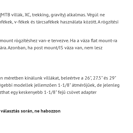
(MTB villák, XC, trekking, gravity) alkalmas. Végül ne
ékek, v-fékek és tárcsafékek használata között. A rögzítési
 mount rögzítéshez van-e tervezve. Ha a váza flat mount-ra
lára. Azonban, ha post mount/IS váza van, nem lesz
méretben kínálunk villákat, beleértve a 26", 27.5" és 29"
 régebbi modellek jellemzően 1-1/8" átmérőjűek, de jelenleg
szthat egy keskenyebb 1-1/8" fejű csövet adapter
a választás során, ne habozzon