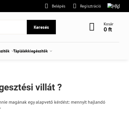
Belépés
Regisztráció
Kosár
Keresés
0 ft
szítők
Táplálékkiegészítők
esztési villát ?
 tennie magának egy alapvető kérdést: mennyit hajlandó
?