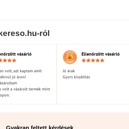
kereso.hu-ról
enőrzött vásárló
Ellenőrzött vásárló
Értékelés:
Érték
5
5
/
/
n volt, azt kaptam amit
Jó árak
5
5
dkívül jó áron!
Gyors kiszálítás
vásároltam
 volt a vásárolt termék mint
hopon.
Gyakran feltett kérdések