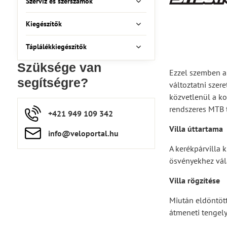
Szerviz és szerszámok
Kiegészítők
Táplálékkiegészítők
Szüksége van
Ezzel szemben a 
segítségre?
változtatni szer
közvetlenül a ko
rendszeres MTB 
+421 949 109 342
Villa úttartama
info​​@veloportal​.hu
A kerékpárvilla
ösvényekhez vála
Villa rögzítése
Miután eldöntött
átmeneti tengely