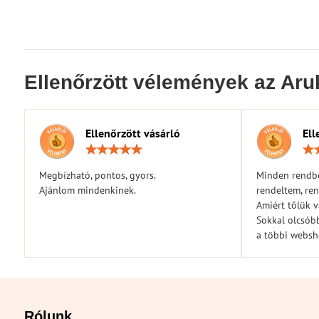
Ellenőrzött vélemények az Aru
Ellenőrzött vásárló
Ell
Értékelés:
5
/
Megbízható, pontos, gyors.
Minden rendbe
5
Ajánlom mindenkinek.
rendeltem, ren
Amiért tőlük 
Sokkal olcsóbb
a többi webs
Rólunk