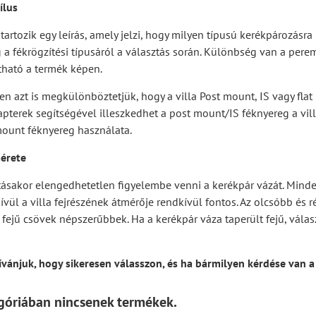
ílus
artozik egy leírás, amely jelzi, hogy milyen típusú kerékpározásra 
a fékrögzítési típusáról a választás során. Különbség van a peremf
tható a termék képen.
en azt is megkülönböztetjük, hogy a villa Post mount, IS vagy flat
apterek segítségével illeszkedhet a post mount/IS féknyereg a vil
mount féknyereg használata.
érete
tásakor elengedhetetlen figyelembe venni a kerékpár vázát. Minden 
ívül a villa fejrészének átmérője rendkívül fontos. Az olcsóbb és
t fejű csövek népszerűbbek. Ha a kerékpár váza taperült fejű, vála
ívánjuk, hogy sikeresen válasszon, és ha bármilyen kérdése van 