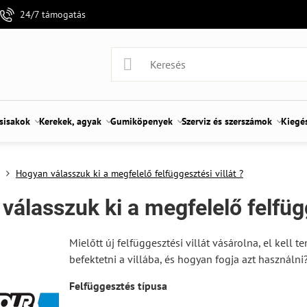
24/7 támogatás
 sisakok
Kerekek, agyak
Gumiköpenyek
Szerviz és szerszámok
Kiegé
Hogyan válasszuk ki a megfelelő felfüggesztési villát ?
álasszuk ki a megfelelő felfügg
Mielőtt új felfüggesztési villát vásárolna, el kell
befektetni a villába, és hogyan fogja azt használni
Felfüggesztés típusa