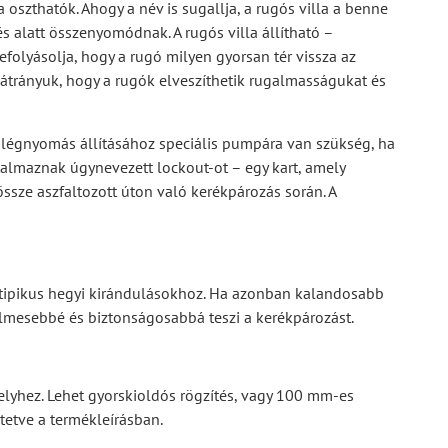
a oszthatók. Ahogy a név is sugallja, a rugós villa a benne
s alatt összenyomódnak. A rugós villa állítható –
efolyásolja, hogy a rugó milyen gyorsan tér vissza az
 hátrányuk, hogy a rugók elveszíthetik rugalmasságukat és
A légnyomás állításához speciális pumpára van szükség, ha
rtalmaznak úgynevezett lockout-ot – egy kart, amely
össze aszfaltozott úton való kerékpározás során. A
tipikus hegyi kirándulásokhoz. Ha azonban kalandosabb
elmesebbé és biztonságosabbá teszi a kerékpározást.
ngelyhez. Lehet gyorskioldós rögzítés, vagy 100 mm-es
tetve a termékleírásban.