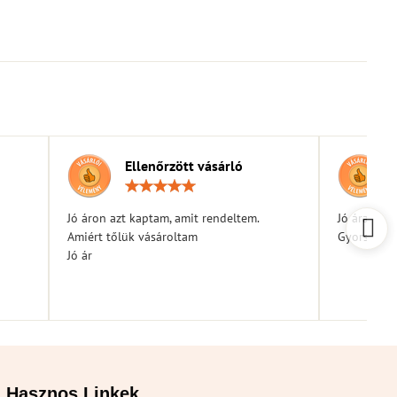
Ellenőrzött vásárló
elés:
Értékelés:
5
/
Jó áron azt kaptam, amit rendeltem.
Jó árak
5
Amiért tőlük vásároltam
Gyors kiszá
Jó ár
Hasznos Linkek