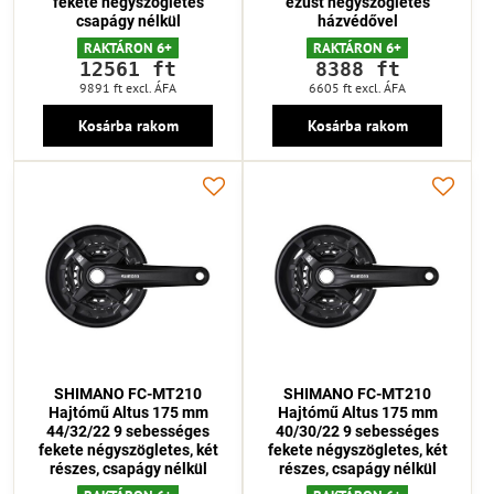
fekete négyszögletes
ezüst négyszögletes
csapágy nélkül
házvédővel
RAKTÁRON 6+
RAKTÁRON 6+
12561 ft
8388 ft
9891 ft
excl. ÁFA
6605 ft
excl. ÁFA
Kosárba rakom
Kosárba rakom
SHIMANO FC-MT210
SHIMANO FC-MT210
Hajtómű Altus 175 mm
Hajtómű Altus 175 mm
44/32/22 9 sebességes
40/30/22 9 sebességes
fekete négyszögletes, két
fekete négyszögletes, két
részes, csapágy nélkül
részes, csapágy nélkül