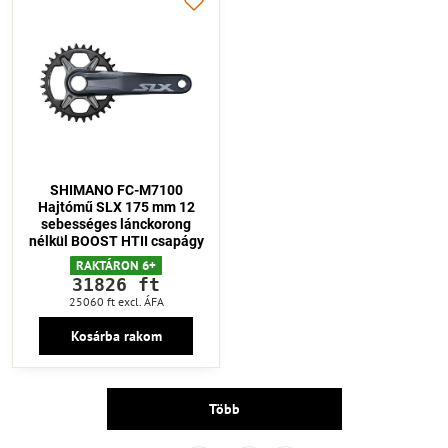
SHIMANO FC-M7100
Hajtómű SLX 175 mm 12
sebességes lánckorong
nélkül BOOST HTII csapágy
RAKTÁRON 6+
31826 ft
25060 ft
excl. ÁFA
Kosárba rakom
Több