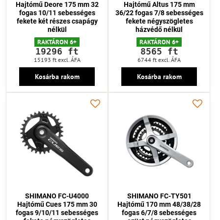
Hajtómű Deore 175 mm 32
Hajtómű Altus 175 mm
fogas 10/11 sebességes
36/22 fogas 7/8 sebességes
fekete két részes csapágy
fekete négyszögletes
nélkül
házvédő nélkül
RAKTÁRON 6+
RAKTÁRON 6+
19296 ft
8565 ft
15193 ft
excl. ÁFA
6744 ft
excl. ÁFA
Kosárba rakom
Kosárba rakom
SHIMANO FC-U4000
SHIMANO FC-TY501
Hajtómű Cues 175 mm 30
Hajtómű 170 mm 48/38/28
fogas 9/10/11 sebességes
fogas 6/7/8 sebességes