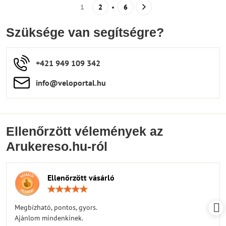
1
2
6
Szüksége van segítségre?
+421 949 109 342
info​​@veloportal​.hu
Ellenőrzött vélemények az
Arukereso.hu-ról
Ellenőrzött vásárló
Értékelés:
5
/
Megbízható, pontos, gyors.
5
Ajánlom mindenkinek.