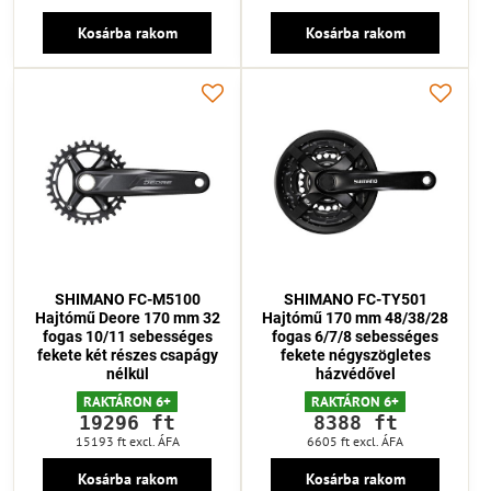
Kosárba rakom
Kosárba rakom
SHIMANO FC-M5100
SHIMANO FC-TY501
Hajtómű Deore 170 mm 32
Hajtómű 170 mm 48/38/28
fogas 10/11 sebességes
fogas 6/7/8 sebességes
fekete két részes csapágy
fekete négyszögletes
nélkül
házvédővel
RAKTÁRON 6+
RAKTÁRON 6+
19296 ft
8388 ft
15193 ft
excl. ÁFA
6605 ft
excl. ÁFA
Kosárba rakom
Kosárba rakom