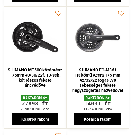
SHIMANO MT500 középrész
SHIMANO FC-M361
175mm 40/30/22f. 10-seb.
Hajtómű Acera 175 mm
két részes fekete
42/32/22 fogas 7/8
láncvédővel
sebességes fekete
négyszögletes házvédővel
RAKTÁRON 6+
RAKTÁRON 6+
27898 ft
14031 ft
21967 ft
excl. ÁFA
11048 ft
excl. ÁFA
Kosárba rakom
Kosárba rakom