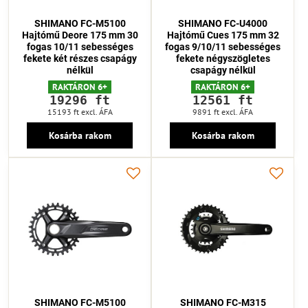
SHIMANO FC-M5100
SHIMANO FC-U4000
Hajtómű Deore 175 mm 30
Hajtómű Cues 175 mm 32
fogas 10/11 sebességes
fogas 9/10/11 sebességes
fekete két részes csapágy
fekete négyszögletes
nélkül
csapágy nélkül
RAKTÁRON 6+
RAKTÁRON 6+
19296 ft
12561 ft
15193 ft
excl. ÁFA
9891 ft
excl. ÁFA
Kosárba rakom
Kosárba rakom
SHIMANO FC-M5100
SHIMANO FC-M315