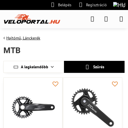
Belépés
Regisztráció
Hajtómű, Lánckerék
MTB
A legkelendőbb
Szűrés