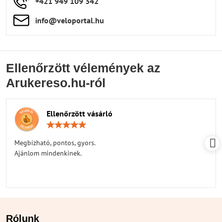
+421 949 109 342
info​​@veloportal​.hu
Ellenőrzött vélemények az
Arukereso.hu-ról
Ellenőrzött vásárló
Értékelés:
5
/
Megbízható, pontos, gyors.
5
Ajánlom mindenkinek.
Rólunk