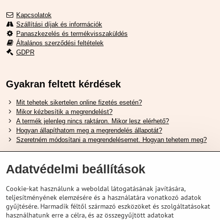
Kapcsolatok
Szállítási díjak és információk
Panaszkezelés és termékvisszaküldés
Általános szerződési feltételek
GDPR
Gyakran feltett kérdések
Mit tehetek sikertelen online fizetés esetén?
Mikor kézbesítik a megrendelést?
A termék jelenleg nincs raktáron. Mikor lesz elérhető?
Hogyan állapíthatom meg a megrendelés állapotát?
Szeretném módosítani a megrendelésemet. Hogyan tehetem meg?
Hasznos Linkek
Adatvédelmi beállítások
Shimano cipőméret táblázat
Cookie-kat használunk a weboldal látogatásának javítására,
Hogyan válasszuk ki a megfelelő felfüggesztési villát ?
teljesítményének elemzésére és a használatára vonatkozó adatok
Hogyan válasszuk ki a megfelelő méretű sisakot?
gyűjtésére. Harmadik féltől származó eszközöket és szolgáltatásokat
Shimano E-Bike Akkumulátor Útmutató
használhatunk erre a célra, és az összegyűjtött adatokat
Schwalbe Tubeless Gumik Felfedezése