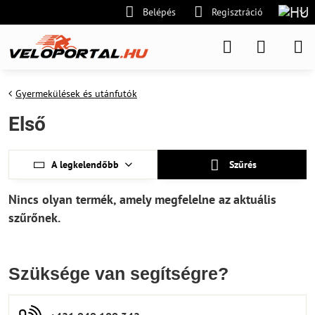
Belépés
Regisztráció
Gyermekülések és utánfutók
Első
A legkelendőbb
Szűrés
Szüksége van segítségre?