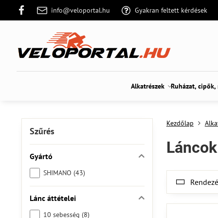
info@veloportal.hu
Gyakran feltett kérdések
Alkatrészek
Ruházat, cipők,
Kezdőlap
Alka
Szűrés
Láncok
Gyártó
SHIMANO (43)
Rendezé
Lánc áttételei
10 sebesség (8)