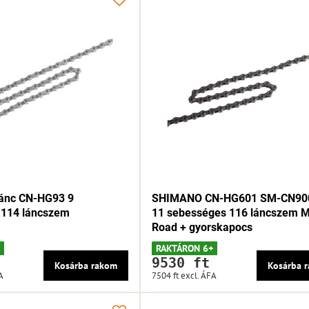
nc CN-HG93 9
SHIMANO CN-HG601 SM-CN90
 114 láncszem
11 sebességes 116 láncszem 
Road + gyorskapocs
RAKTÁRON 6+
9530 ft
Kosárba rakom
Kosárba 
A
7504 ft
excl. ÁFA