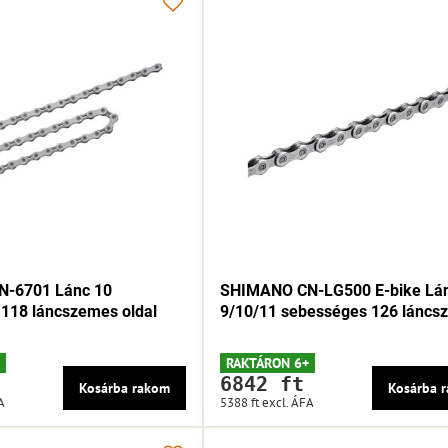
-6701 Lánc 10
SHIMANO CN-LG500 E-bike Lá
118 láncszemes oldal
9/10/11 sebességes 126 láncs
RAKTÁRON 6+
6842 ft
Kosárba rakom
Kosárba 
A
5388 ft
excl. ÁFA