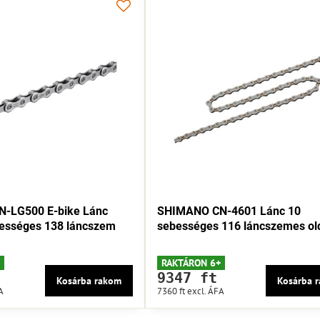
-LG500 E-bike Lánc
SHIMANO CN-4601 Lánc 10
ességes 138 láncszem
sebességes 116 láncszemes ol
RAKTÁRON 6+
9347 ft
Kosárba rakom
Kosárba 
A
7360 ft
excl. ÁFA