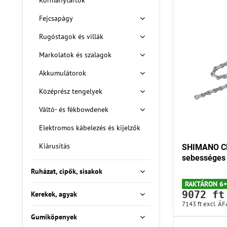
Kormánytartók
Fejcsapágy
Rugóstagok és villák
Markolatok és szalagok
Akkumulátorok
Középrész tengelyek
Váltó- és fékbowdenek
Elektromos kábelezés és kijelzők
Kiárusítás
SHIMANO CN
sebességes 
Ruházat, cipők, sisakok
RAKTÁRON 6+
9072 ft
Kerekek, agyak
7143 ft
excl. ÁF
Gumiköpenyek