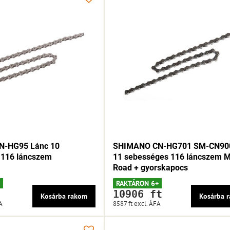
-HG95 Lánc 10
SHIMANO CN-HG701 SM-CN90
 116 láncszem
11 sebességes 116 láncszem 
Road + gyorskapocs
RAKTÁRON 6+
10906 ft
Kosárba rakom
Kosárba 
A
8587 ft
excl. ÁFA