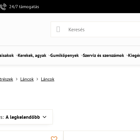
24/7 támogatás
 sisakok
Kerekek, agyak
Gumiköpenyek
Szerviz és szerszámok
Kiegé
trészek
Láncok
Láncok
s:
A legkelendőbb