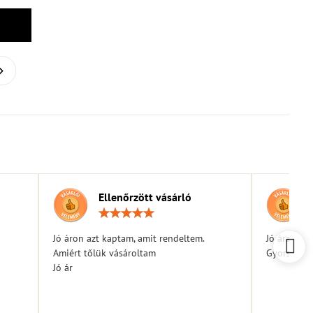
Ellenőrzött vásárló
elés:
Értékelés:
5
/
Jó áron azt kaptam, amit rendeltem.
Jó árak
5
Amiért tőlük vásároltam
Gyors kiszá
Jó ár