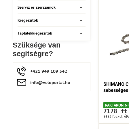
Szerviz és szerszámok
Kiegészítők
Táplálékkiegészítők
Szüksége van
segítségre?
+421 949 109 342
info​​@veloportal​.hu
SHIMANO CN
sebességes
RAKTÁRON 6+
7178 ft
5652 ft
excl. ÁF