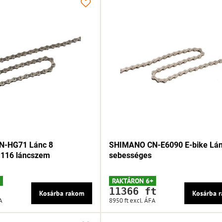
-HG71 Lánc 8
SHIMANO CN-E6090 E-bike Lán
 116 láncszem
sebességes
RAKTÁRON 6+
11366 ft
Kosárba rakom
Kosárba 
A
8950 ft
excl. ÁFA