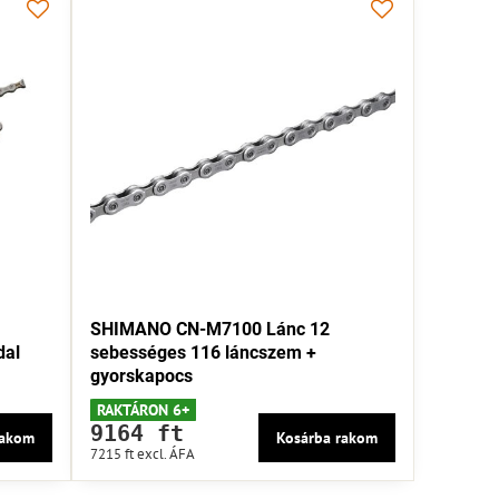
SHIMANO CN-M7100 Lánc 12
dal
sebességes 116 láncszem +
gyorskapocs
RAKTÁRON 6+
9164 ft
rakom
Kosárba rakom
7215 ft
excl. ÁFA