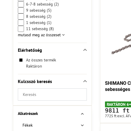
6-7-8 sebesség (2)
9 sebesség (5)
8 sebesség (2)
1 sebesség (1)
11 sebesség (8)
mutasd meg az összeset
Elérhetőség
Az összes termék
Raktáron
Kulcsszó keresés
SHIMANO CN
sebességes
Keresés
szűrési
RAKTÁRON 6+
eredmények
9811 ft
teljes
Alkatrészek
7725 ft
excl. ÁF
szöveg
Fékek
alapján