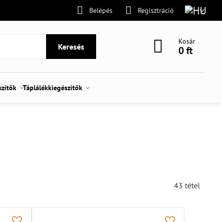
Belépés
Regisztráció
Kosár
Keresés
0 ft
szítők
Táplálékkiegészítők
43
tétel