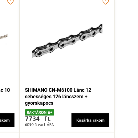
c 10
SHIMANO CN-M6100 Lánc 12
sebességes 126 láncszem +
gyorskapocs
RAKTÁRON 6+
7734 ft
rakom
Kosárba rakom
6090 ft
excl. ÁFA