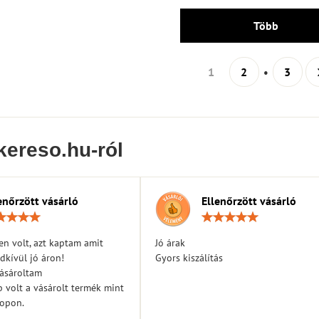
Több
1
2
3
kereso.hu-ról
enőrzött vásárló
Ellenőrzött vásárló
Értékelés:
Érték
5
5
/
/
n volt, azt kaptam amit
Jó árak
5
5
dkívül jó áron!
Gyors kiszálítás
vásároltam
 volt a vásárolt termék mint
hopon.