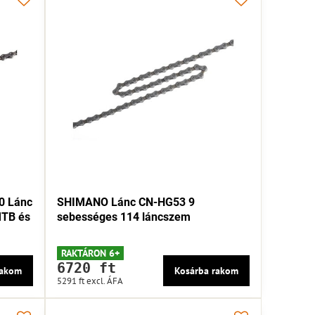
0 Lánc
SHIMANO Lánc CN-HG53 9
MTB és
sebességes 114 láncszem
RAKTÁRON 6+
6720 ft
rakom
Kosárba rakom
5291 ft
excl. ÁFA