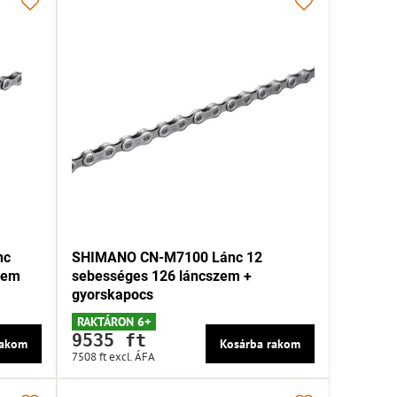
nc
SHIMANO CN-M7100 Lánc 12
zem
sebességes 126 láncszem +
gyorskapocs
RAKTÁRON 6+
9535 ft
rakom
Kosárba rakom
7508 ft
excl. ÁFA