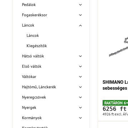
Pedálok
Fogaskeréksor
Láncok
Láncok
Kiegészítők
Hátsó váltók
Első váltók
Váltókar
SHIMANO Lá
Hajtómű, Lánckerék
sebességes
Nyeregcsövek
RAKTÁRON 6+
Nyergek
6256 ft
4926 ft
excl. ÁF
Kormányok