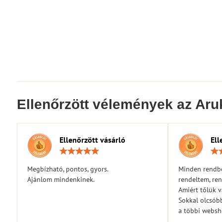
Ellenőrzött vélemények az Aru
Ellenőrzött vásárló
Ell
Értékelés:
5
/
Megbízható, pontos, gyors.
Minden rendbe
5
Ajánlom mindenkinek.
rendeltem, ren
Amiért tőlük 
Sokkal olcsóbb
a többi webs