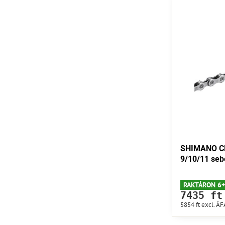
SHIMANO CN
9/10/11 seb
RAKTÁRON 6+
7435 ft
5854 ft
excl. ÁF