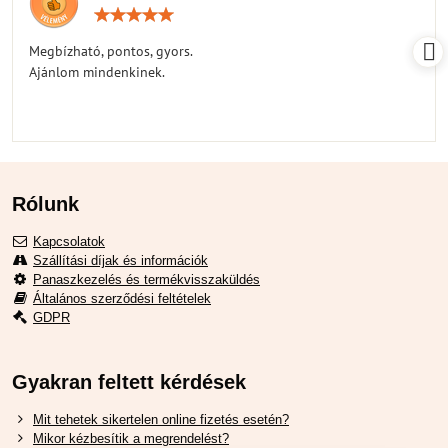
Értékelés:
5
/
Megbízható, pontos, gyors.
5
Ajánlom mindenkinek.
Rólunk
Kapcsolatok
Szállítási díjak és információk
Panaszkezelés és termékvisszaküldés
Általános szerződési feltételek
GDPR
Gyakran feltett kérdések
Mit tehetek sikertelen online fizetés esetén?
Mikor kézbesítik a megrendelést?