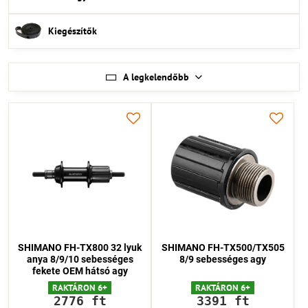
Kiegészítők
A legkelendőbb
SHIMANO FH-TX800 32 lyuk
SHIMANO FH-TX500/TX505
anya 8/9/10 sebességes
8/9 sebességes agy
fekete OEM hátsó agy
RAKTÁRON 6+
RAKTÁRON 6+
2776 ft
3391 ft