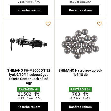
2186 ft
excl. ÁFA
2670 ft
excl. ÁFA
Kosárba rakom
Kosárba rakom
SHIMANO FH-M8000 XT 32
SHIMANO Hátsó agy golyók
lyuk 9/10/11 sebességes
1/4 18 db
fekete Center Lock hátsó
agy
RAKTÁRON 6+
RAKTÁRON 6+
21502 ft
783 ft
16931 ft
excl. ÁFA
617 ft
excl. ÁFA
Kosárba rakom
Kosárba rakom