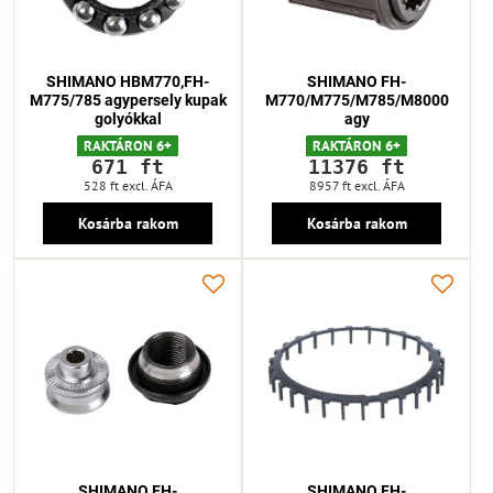
SHIMANO HBM770,FH-
SHIMANO FH-
M775/785 agypersely kupak
M770/M775/M785/M8000
golyókkal
agy
RAKTÁRON 6+
RAKTÁRON 6+
671 ft
11376 ft
528 ft
excl. ÁFA
8957 ft
excl. ÁFA
Kosárba rakom
Kosárba rakom
SHIMANO FH-
SHIMANO FH-