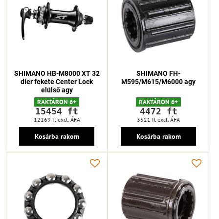
SHIMANO HB-M8000 XT 32
SHIMANO FH-
dier fekete Center Lock
M595/M615/M6000 agy
elülső agy
RAKTÁRON 6+
RAKTÁRON 6+
15454 ft
4472 ft
12169 ft
excl. ÁFA
3521 ft
excl. ÁFA
Kosárba rakom
Kosárba rakom