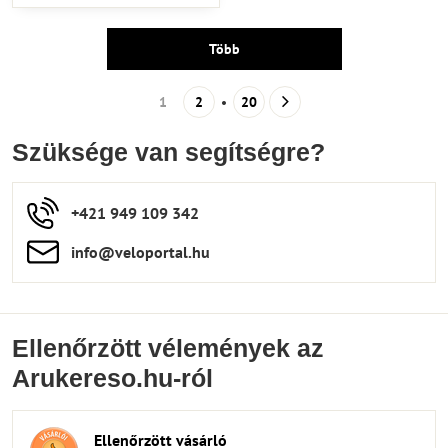
Több
1
2
20
Szüksége van segítségre?
+421 949 109 342
info​​@veloportal​.hu
Ellenőrzött vélemények az
Arukereso.hu-ról
Ellenőrzött vásárló