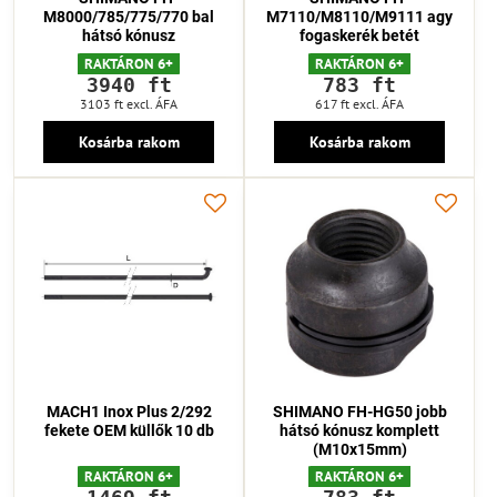
M8000/785/775/770 bal
M7110/M8110/M9111 agy
hátsó kónusz
fogaskerék betét
RAKTÁRON 6+
RAKTÁRON 6+
3940 ft
783 ft
3103 ft
excl. ÁFA
617 ft
excl. ÁFA
Kosárba rakom
Kosárba rakom
MACH1 Inox Plus 2/292
SHIMANO FH-HG50 jobb
fekete OEM küllők 10 db
hátsó kónusz komplett
(M10x15mm)
RAKTÁRON 6+
RAKTÁRON 6+