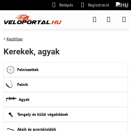
Belépés
Regisztráció
Kezdőlap
Kerekek, agyak
Felniszettek
Felnik
Agyak
Tengely és küllő végződések
Aksik és gyorskioldók