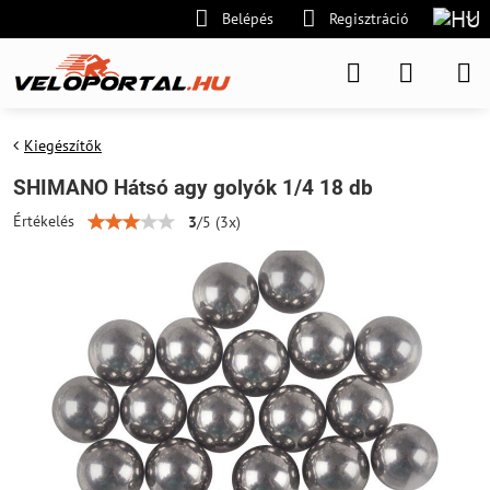
Belépés
Regisztráció
Kiegészítők
SHIMANO Hátsó agy golyók 1/4 18 db
Értékelés
3
/
5
(
3
x)