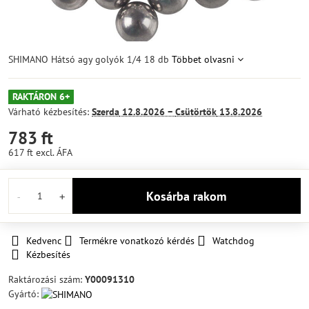
SHIMANO Hátsó agy golyók 1/4 18 db
Többet olvasni
RAKTÁRON 6+
Várható kézbesítés:
Szerda
12.8.2026 −
Csütörtök
13.8.2026
783 ft
617 ft
excl. ÁFA
Kosárba rakom
Kedvenc
Termékre vonatkozó kérdés
Watchdog
Kézbesítés
Raktározási szám:
Y00091310
Gyártó: