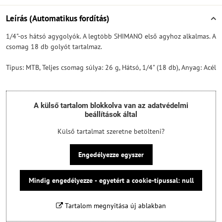
Leírás (Automatikus fordítás)
1/4"-os hátsó agygolyók. A legtöbb SHIMANO első agyhoz alkalmas. A
csomag 18 db golyót tartalmaz.
Típus: MTB, Teljes csomag súlya: 26 g, Hátsó, 1/4" (18 db), Anyag: Acél
A külső tartalom blokkolva van az adatvédelmi
beállítások által
Külső tartalmat szeretne betölteni?
Engedélyezze egyszer
Mindig engedélyezze - egyetért a cookie-típussal: null
Tartalom megnyitása új ablakban