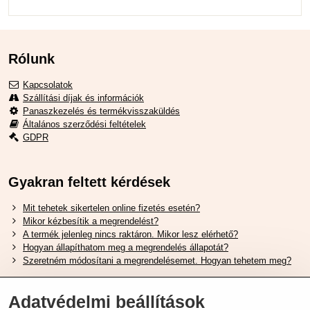
Rólunk
Kapcsolatok
Szállítási díjak és információk
Panaszkezelés és termékvisszaküldés
Általános szerződési feltételek
GDPR
Gyakran feltett kérdések
Mit tehetek sikertelen online fizetés esetén?
Mikor kézbesítik a megrendelést?
A termék jelenleg nincs raktáron. Mikor lesz elérhető?
Hogyan állapíthatom meg a megrendelés állapotát?
Szeretném módosítani a megrendelésemet. Hogyan tehetem meg?
Hasznos Linkek
Adatvédelmi beállítások