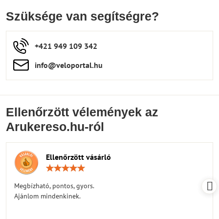
Szüksége van segítségre?
+421 949 109 342
info​​@veloportal​.hu
Ellenőrzött vélemények az
Arukereso.hu-ról
Ellenőrzött vásárló
Értékelés:
5
/
Megbízható, pontos, gyors.
5
Ajánlom mindenkinek.