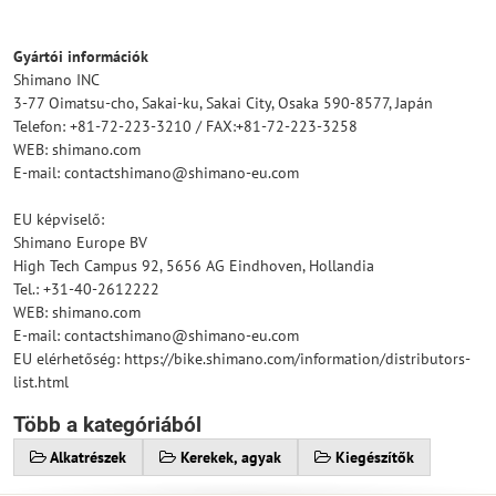
Gyártói információk
Shimano INC
3-77 Oimatsu-cho, Sakai-ku, Sakai City, Osaka 590-8577, Japán
Telefon: +81-72-223-3210 / FAX:+81-72-223-3258
WEB: shimano.com
E-mail: contactshimano@shimano-eu.com
EU képviselő:
Shimano Europe BV
High Tech Campus 92, 5656 AG Eindhoven, Hollandia
Tel.: +31-40-2612222
WEB: shimano.com
E-mail: contactshimano@shimano-eu.com
EU elérhetőség: https://bike.shimano.com/information/distributors-
list.html
Több a kategóriából
Alkatrészek
Kerekek, agyak
Kiegészítők