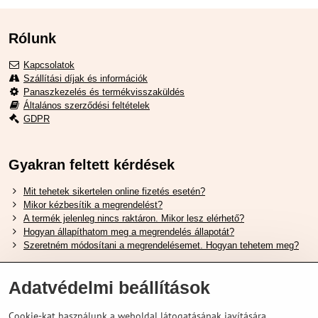
Rólunk
Kapcsolatok
Szállítási díjak és információk
Panaszkezelés és termékvisszaküldés
Általános szerződési feltételek
GDPR
Gyakran feltett kérdések
Mit tehetek sikertelen online fizetés esetén?
Mikor kézbesítik a megrendelést?
A termék jelenleg nincs raktáron. Mikor lesz elérhető?
Hogyan állapíthatom meg a megrendelés állapotát?
Szeretném módosítani a megrendelésemet. Hogyan tehetem meg?
Hasznos Linkek
Adatvédelmi beállítások
Shimano cipőméret táblázat
Cookie-kat használunk a weboldal látogatásának javítására,