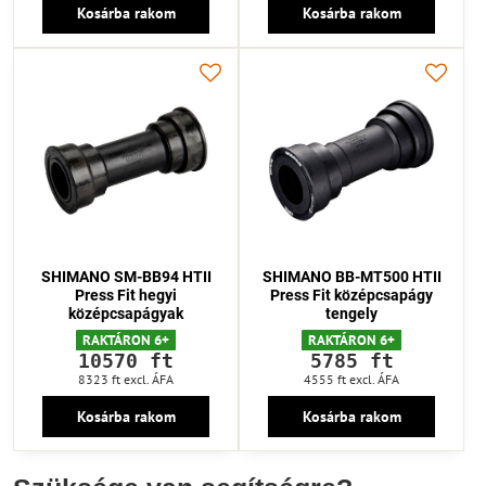
Kosárba rakom
Kosárba rakom
SHIMANO SM-BB94 HTII
SHIMANO BB-MT500 HTII
Press Fit hegyi
Press Fit középcsapágy
középcsapágyak
tengely
RAKTÁRON 6+
RAKTÁRON 6+
10570 ft
5785 ft
8323 ft
excl. ÁFA
4555 ft
excl. ÁFA
Kosárba rakom
Kosárba rakom