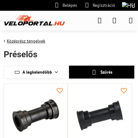
Belépés
Regisztráció
Középrész tengelyek
Préselős
A legkelendőbb
Szűrés