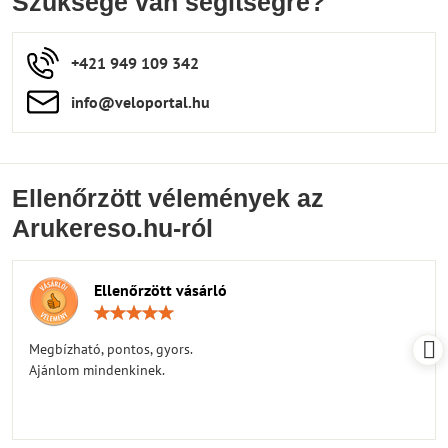
Szüksége van segítségre?
+421 949 109 342
info​​@veloportal​.hu
Ellenőrzött vélemények az
Arukereso.hu-ról
Ellenőrzött vásárló
Értékelés:
5
/
Megbízható, pontos, gyors.
5
Ajánlom mindenkinek.