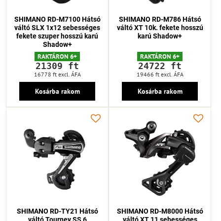
SHIMANO RD-M7100 Hátsó
SHIMANO RD-M786 Hátsó
váltó SLX 1x12 sebességes
váltó XT 10k. fekete hosszú
fekete szuper hosszú karú
karú Shadow+
Shadow+
RAKTÁRON 6+
RAKTÁRON 6+
21309 ft
24722 ft
16778 ft
excl. ÁFA
19466 ft
excl. ÁFA
Kosárba rakom
Kosárba rakom
SHIMANO RD-TY21 Hátsó
SHIMANO RD-M8000 Hátsó
váltó Tourney SS 6
váltó XT 11 sebességes