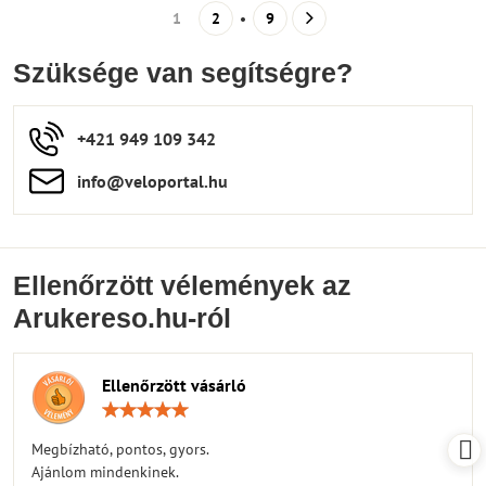
1
2
9
Szüksége van segítségre?
+421 949 109 342
info​​@veloportal​.hu
Ellenőrzött vélemények az
Arukereso.hu-ról
Ellenőrzött vásárló
Értékelés:
5
/
Megbízható, pontos, gyors.
5
Ajánlom mindenkinek.