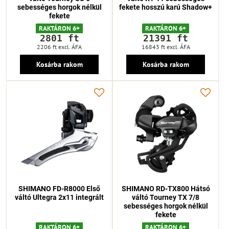
sebességes horgok nélkül
fekete hosszú karú Shadow+
fekete
RAKTÁRON 6+
RAKTÁRON 6+
2801 ft
21391 ft
2206 ft
excl. ÁFA
16843 ft
excl. ÁFA
Kosárba rakom
Kosárba rakom
SHIMANO FD-R8000 Első
SHIMANO RD-TX800 Hátsó
váltó Ultegra 2x11 integrált
váltó Tourney TX 7/8
sebességes horgok nélkül
fekete
RAKTÁRON 6+
RAKTÁRON 6+