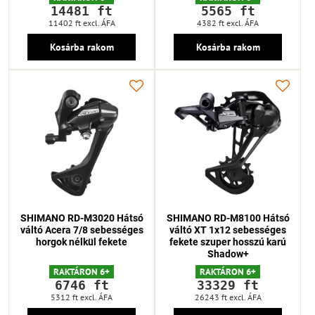
14481 ft
5565 ft
11402 ft
excl. ÁFA
4382 ft
excl. ÁFA
Kosárba rakom
Kosárba rakom
SHIMANO RD-M3020 Hátsó
SHIMANO RD-M8100 Hátsó
váltó Acera 7/8 sebességes
váltó XT 1x12 sebességes
horgok nélkül fekete
fekete szuper hosszú karú
Shadow+
RAKTÁRON 6+
RAKTÁRON 6+
6746 ft
33329 ft
5312 ft
excl. ÁFA
26243 ft
excl. ÁFA