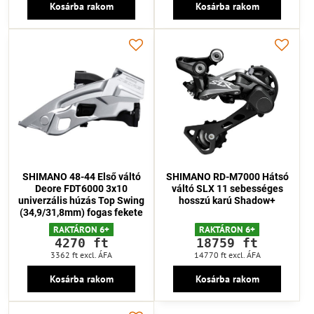
Kosárba rakom
Kosárba rakom
SHIMANO 48-44 Első váltó
SHIMANO RD-M7000 Hátsó
Deore FDT6000 3x10
váltó SLX 11 sebességes
univerzális húzás Top Swing
hosszú karú Shadow+
(34,9/31,8mm) fogas fekete
RAKTÁRON 6+
RAKTÁRON 6+
4270 ft
18759 ft
3362 ft
excl. ÁFA
14770 ft
excl. ÁFA
Kosárba rakom
Kosárba rakom