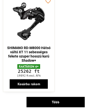
SHIMANO RD-M8000 Hátsó
váltó XT 11 sebességes
fekete szuper hosszú karú
Shadow+
RAKTÁRON 6+
25262 ft
19892 ft
excl. ÁFA
Kosárba rakom
Több