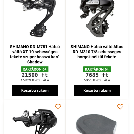
SHIMANO RD-M781 Hátsó
SHIMANO Hátsó váltó Altus
váltó XT 10 sebességes
RD-M310 7/8 sebességes
fekete szuper hosszú karú
horgok nélkül fekete
Shadow
RAKTÁRON 6+
RAKTÁRON 6+
21500 ft
7685 ft
16929 ft
excl. ÁFA
6051 ft
excl. ÁFA
Kosárba rakom
Kosárba rakom