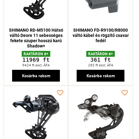
SHIMANO RD-M5100 Hátsó
SHIMANO FD-R9100/R8000
váltó Deore 11 sebességes
váltó kábel és rögzítő csavar
fekete szuper hosszú karú
fedél
Shadow+
RAKTÁRON 6+
RAKTÁRON 6+
11969 ft
361 ft
9424 ft
excl. ÁFA
285 ft
excl. ÁFA
Kosárba rakom
Kosárba rakom