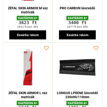
ZÉFAL SKIN ARMOR M váz
PRO CARBON láncvédő
matricák
RAKTÁRON 6+
RAKTÁRON 6+
3623 ft
3400 ft
2852 ft
excl. ÁFA
2677 ft
excl. ÁFA
Kosárba rakom
Kosárba rakom
ZÉFAL SKIN ARMOR L váz
LONGUS LPRENE láncvédő
matricák
230x90/110mm
RAKTÁRON 6+
RAKTÁRON 6+