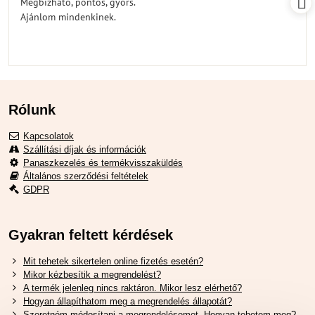
Megbízható, pontos, gyors.
5
Ajánlom mindenkinek.
Rólunk
Kapcsolatok
Szállítási díjak és információk
Panaszkezelés és termékvisszaküldés
Általános szerződési feltételek
GDPR
Gyakran feltett kérdések
Mit tehetek sikertelen online fizetés esetén?
Mikor kézbesítik a megrendelést?
A termék jelenleg nincs raktáron. Mikor lesz elérhető?
Hogyan állapíthatom meg a megrendelés állapotát?
Szeretném módosítani a megrendelésemet. Hogyan tehetem meg?