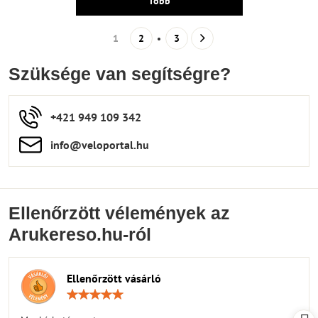
Több
1
2
3
Szüksége van segítségre?
+421 949 109 342
info​​@veloportal​.hu
Ellenőrzött vélemények az
Arukereso.hu-ról
Ellenőrzött vásárló
Értékelés:
5
/