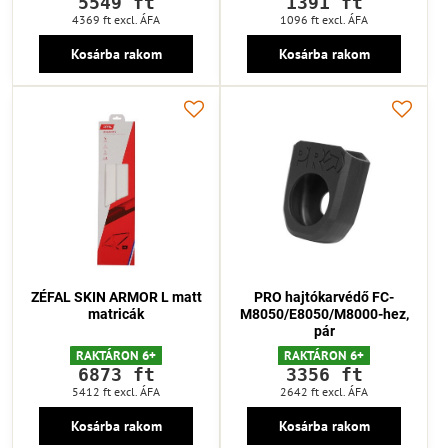
5549 ft
1391 ft
4369 ft
excl. ÁFA
1096 ft
excl. ÁFA
Kosárba rakom
Kosárba rakom
ZÉFAL SKIN ARMOR L matt
PRO hajtókarvédő FC-
matricák
M8050/E8050/M8000-hez,
pár
RAKTÁRON 6+
RAKTÁRON 6+
6873 ft
3356 ft
5412 ft
excl. ÁFA
2642 ft
excl. ÁFA
Kosárba rakom
Kosárba rakom