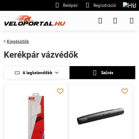
Belépés
Regisztráció
Kiegészítők
Kerékpár vázvédők
A legkelendőbb
Szűrés