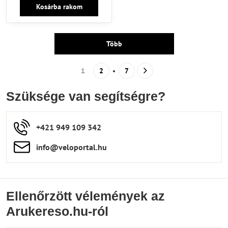
Kosárba rakom
Több
1
2
7
Szüksége van segítségre?
+421 949 109 342
info​​@veloportal​.hu
Ellenőrzött vélemények az
Arukereso.hu-ról