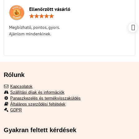
Ellenőrzött vásárló
Értékelés:
5
/
Megbízható, pontos, gyors.
5
Ajánlom mindenkinek.
Rólunk
Kapcsolatok
Szállítási díjak és információk
Panaszkezelés és termékvisszaküldés
Általános szerződési feltételek
GDPR
Gyakran feltett kérdések