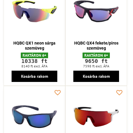
HQBC QX1 neon sárga
HQBC QX4 fekete/piros
szemüveg
szemüveg
RAKTÁRON 6+
RAKTÁRON 6+
10338 ft
9650 ft
8140 ft
excl. ÁFA
7598 ft
excl. ÁFA
Kosárba rakom
Kosárba rakom