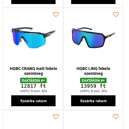
HQBC CRANQ matt fekete
HQBC LINQ fekete
szemüveg
szemüveg
RAKTÁRON 6+
RAKTÁRON 6+
12817 ft
13959 ft
10092 ft
excl. ÁFA
10991 ft
excl. ÁFA
Kosárba rakom
Kosárba rakom