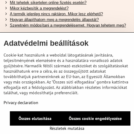
Mit tehetek sikertelen online fizetés esetén?
Mikor kézbesítik a megrendelést?
A termék jelenleg nincs raktáron. Mikor lesz elérhető?
Hogyan állapíthatom meg a megrendelés állapotát?
Szeretném módosítani a megrendelésemet. Hogyan tehetem meg?
Hasznos Linkek
Adatvédelmi beállítások
Shimano cipőméret táblázat
Cookie-kat használunk a weboldal látogatásának javítására,
Hogyan válasszuk ki a megfelelő felfüggesztési villát ?
teljesítményének elemzésére és a használatára vonatkozó adatok
Hogyan válasszuk ki a megfelelő méretű sisakot?
gyűjtésére. Harmadik féltől származó eszközöket és szolgáltatásokat
Shimano E-Bike Akkumulátor Útmutató
használhatunk erre a célra, és az összegyűjtött adatokat
Schwalbe Tubeless Gumik Felfedezése
továbbíthatjuk partnereinknek az EU-ban, az Egyesült Államokban
vagy más országokban. Az "Összes süti elfogadása" gombra kattintva
elfogadja ezt a feldolgozást. Az alábbiakban részletes információkat
találhat, vagy módosíthatja preferenciáit.
Privacy declaration
Összes elutasítása
Összes cookie engedélyezése
©
2026
VELOPORTAL STORES L.T.D.
Adatvédelem
Privacy declaration
Részletek mutatása