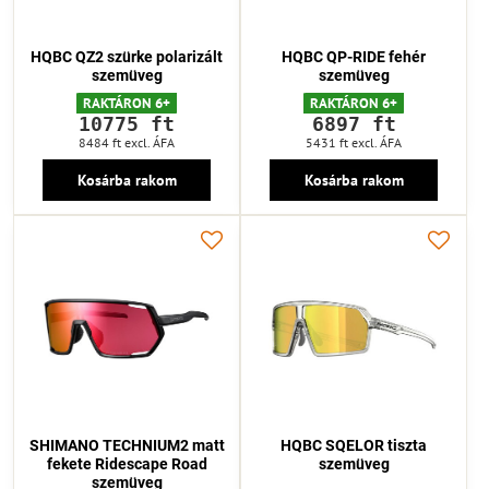
HQBC QZ2 szürke polarizált
HQBC QP-RIDE fehér
szemüveg
szemüveg
RAKTÁRON 6+
RAKTÁRON 6+
10775 ft
6897 ft
8484 ft
excl. ÁFA
5431 ft
excl. ÁFA
Kosárba rakom
Kosárba rakom
SHIMANO TECHNIUM2 matt
HQBC SQELOR tiszta
fekete Ridescape Road
szemüveg
szemüveg