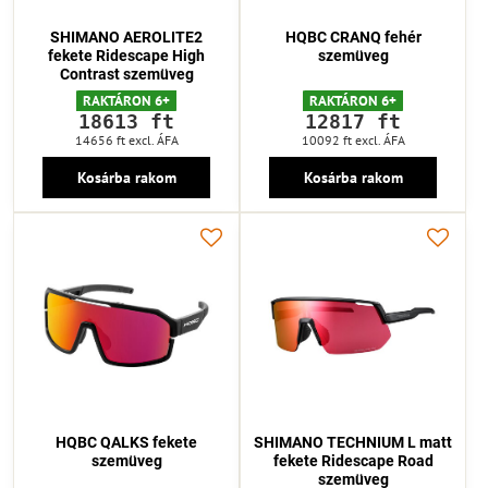
SHIMANO AEROLITE2
HQBC CRANQ fehér
fekete Ridescape High
szemüveg
Contrast szemüveg
RAKTÁRON 6+
RAKTÁRON 6+
18613 ft
12817 ft
14656 ft
excl. ÁFA
10092 ft
excl. ÁFA
Kosárba rakom
Kosárba rakom
HQBC QALKS fekete
SHIMANO TECHNIUM L matt
szemüveg
fekete Ridescape Road
szemüveg