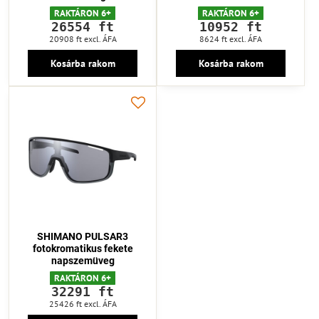
RAKTÁRON 6+
RAKTÁRON 6+
26554 ft
10952 ft
20908 ft
excl. ÁFA
8624 ft
excl. ÁFA
Kosárba rakom
Kosárba rakom
SHIMANO PULSAR3
fotokromatikus fekete
napszemüveg
RAKTÁRON 6+
32291 ft
25426 ft
excl. ÁFA