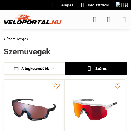
Belépés
Regisztráció
Szemüvegek
Szemüvegek
A legkelendőbb
Szűrés