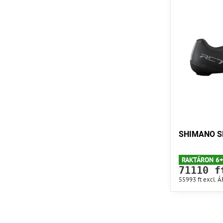
SHIMANO SH
RAKTÁRON 6+
71110 f
55993 ft
excl. 