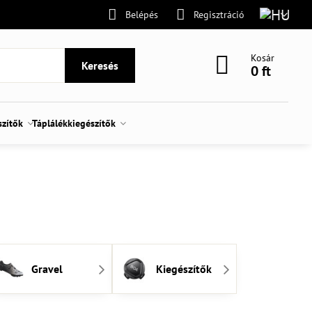
Belépés
Regisztráció
Kosár
Keresés
0 ft
szítők
Táplálékkiegészítők
Gravel
Kiegészítők