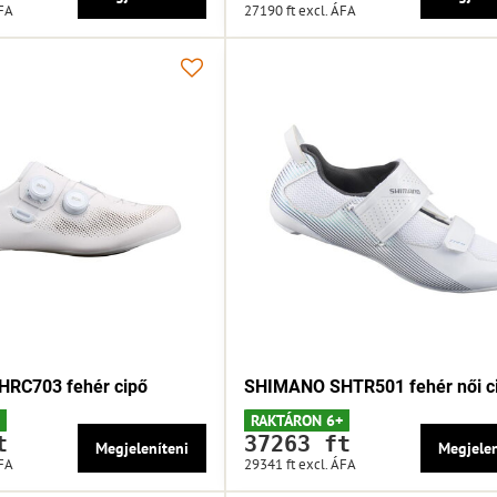
ÁFA
27190 ft
excl. ÁFA
RC703 fehér cipő
SHIMANO SHTR501 fehér női c
RAKTÁRON 6+
t
37263 ft
Megjeleníteni
Megjelen
ÁFA
29341 ft
excl. ÁFA