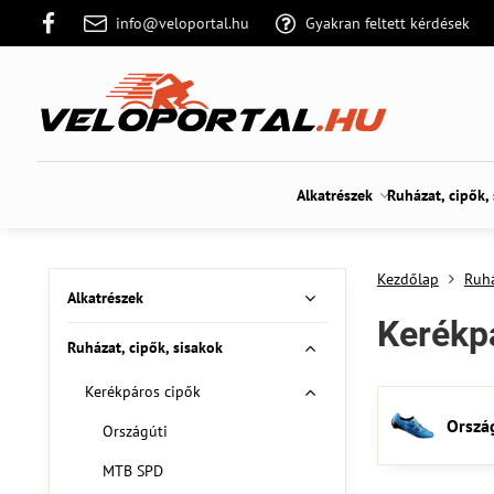
info@veloportal.hu
Gyakran feltett kérdések
Alkatrészek
Ruházat, cipők,
Kezdőlap
Ruhá
Alkatrészek
Kerékp
Ruházat, cipők, sisakok
Kerékpáros cipők
Orszá
Országúti
MTB SPD