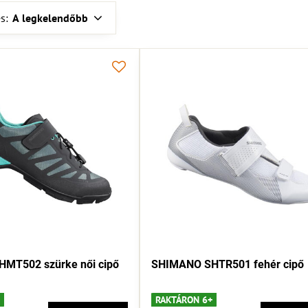
s:
A legkelendőbb
MT502 szürke női cipő
SHIMANO SHTR501 fehér cipő
RAKTÁRON 6+