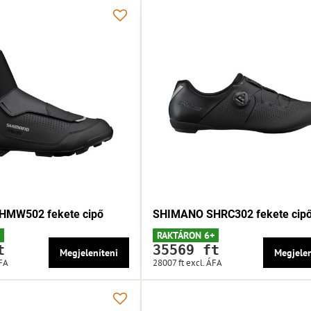
MW502 fekete cipő
SHIMANO SHRC302 fekete cip
RAKTÁRON 6+
t
35569 ft
Megjeleníteni
Megjelen
ÁFA
28007 ft
excl. ÁFA