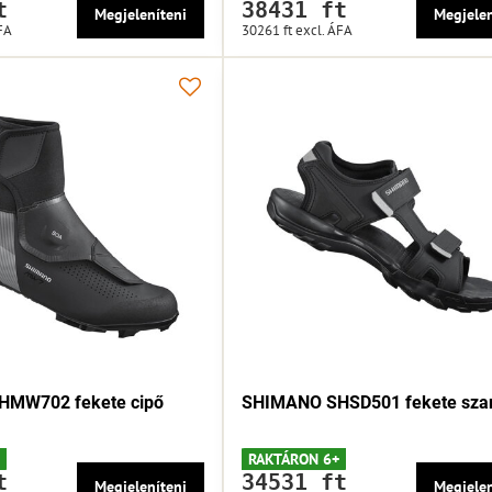
t
38431 ft
Megjeleníteni
Megjelen
FA
30261 ft
excl. ÁFA
MW702 fekete cipő
SHIMANO SHSD501 fekete sza
RAKTÁRON 6+
t
34531 ft
Megjeleníteni
Megjelen