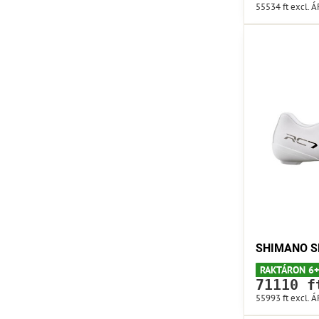
55534 ft
excl. 
SHIMANO SH
RAKTÁRON 6+
71110 f
55993 ft
excl. 