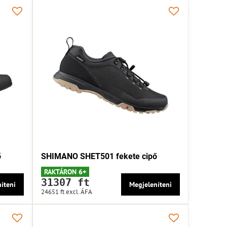
ő
SHIMANO SHET501 fekete cipő
RAKTÁRON 6+
31307 ft
íteni
Megjeleníteni
24651 ft
excl. ÁFA