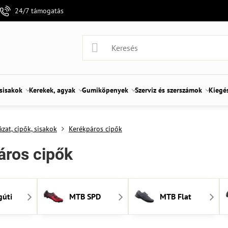
24/7 támogatás
 sisakok
Kerekek, agyak
Gumiköpenyek
Szerviz és szerszámok
Kiegé
zat, cipők, sisakok
Kerékpáros cipők
áros cipők
gúti
MTB SPD
MTB Flat