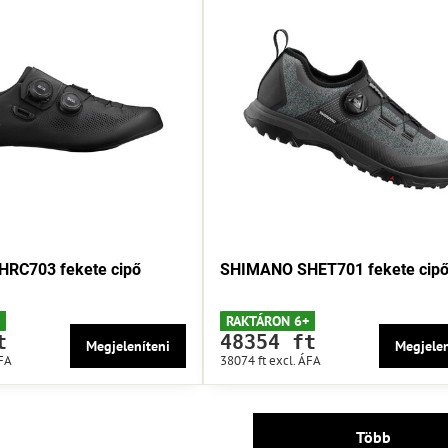
RC703 fekete cipő
SHIMANO SHET701 fekete cip
RAKTÁRON 6+
t
48354 ft
Megjeleníteni
Megjelen
ÁFA
38074 ft
excl. ÁFA
Több