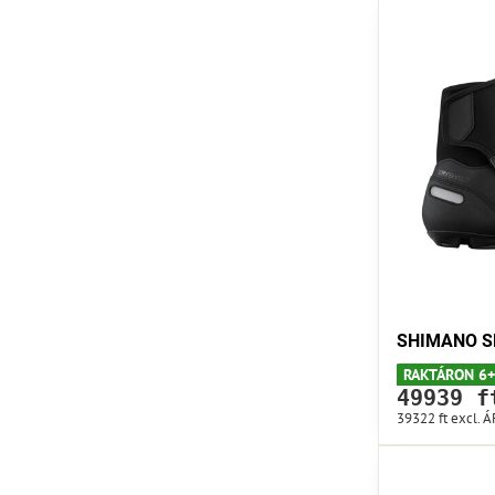
SHIMANO SH
RAKTÁRON 6+
49939 f
39322 ft
excl. 