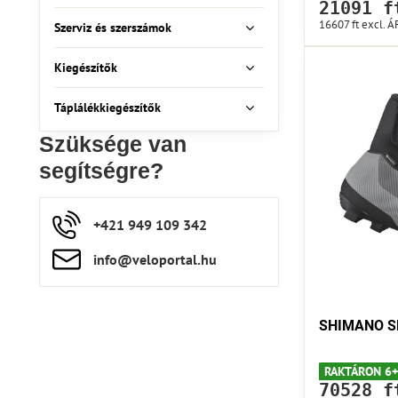
21091 f
16607 ft
excl. Á
Szerviz és szerszámok
Kiegészítők
Táplálékkiegészítők
Szüksége van
segítségre?
+421 949 109 342
info​​@veloportal​.hu
SHIMANO SH
RAKTÁRON 6+
70528 f