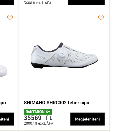
3608 ft
excl. ÁFA
ipő
SHIMANO SHRC302 fehér cipő
RAKTÁRON 6+
35569 ft
íteni
Megjeleníteni
28007 ft
excl. ÁFA