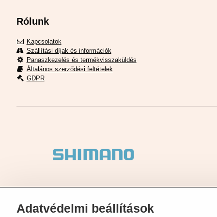
Rólunk
Kapcsolatok
Szállítási díjak és információk
Panaszkezelés és termékvisszaküldés
Általános szerződési feltételek
GDPR
Adatvédelmi beállítások