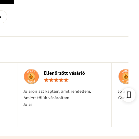
Ellenőrzött vásárló
elés:
Értékelés:
5
/
Jó áron azt kaptam, amit rendeltem.
Jó árak
5
Amiért tőlük vásároltam
Gyors kiszá
Jó ár