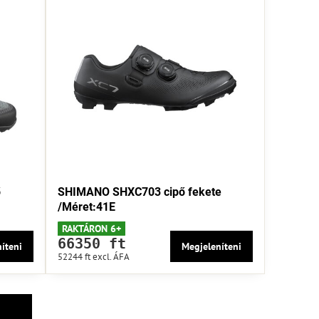
ő
SHIMANO SHXC703 cipő fekete
/Méret:41E
RAKTÁRON 6+
66350 ft
íteni
Megjeleníteni
52244 ft
excl. ÁFA