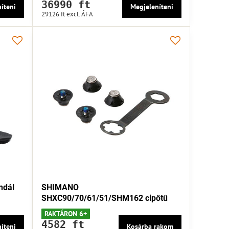
36990 ft
íteni
Megjeleníteni
29126 ft
excl. ÁFA
ndál
SHIMANO
SHXC90/70/61/51/SHM162 cipőtű
RAKTÁRON 6+
4582 ft
íteni
Kosárba rakom