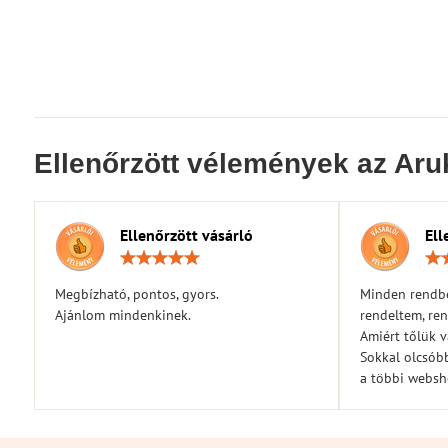
Ellenőrzött vélemények az Aru
Ellenőrzött vásárló
Ell
Értékelés:
5
/
Megbízható, pontos, gyors.
Minden rendbe
5
Ajánlom mindenkinek.
rendeltem, ren
Amiért tőlük 
Sokkal olcsóbb
a többi webs