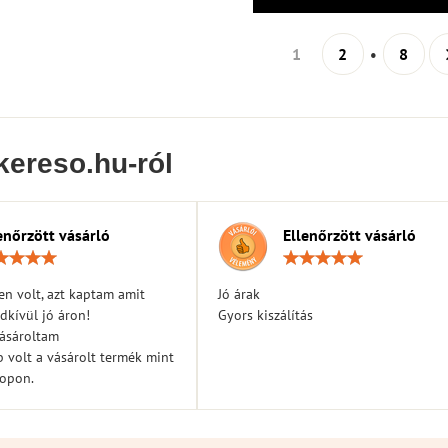
1
2
8
kereso.hu-ról
enőrzött vásárló
Ellenőrzött vásárló
Értékelés:
Érték
5
5
/
/
n volt, azt kaptam amit
Jó árak
5
5
dkívül jó áron!
Gyors kiszálítás
vásároltam
 volt a vásárolt termék mint
hopon.