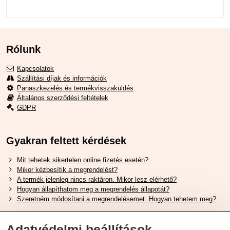
Rólunk
Kapcsolatok
Szállítási díjak és információk
Panaszkezelés és termékvisszaküldés
Általános szerződési feltételek
GDPR
Gyakran feltett kérdések
Mit tehetek sikertelen online fizetés esetén?
Mikor kézbesítik a megrendelést?
A termék jelenleg nincs raktáron. Mikor lesz elérhető?
Hogyan állapíthatom meg a megrendelés állapotát?
Szeretném módosítani a megrendelésemet. Hogyan tehetem meg?
Hasznos Linkek
Adatvédelmi beállítások