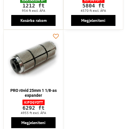
RAKTÁRON 6+
KIFOGYOTT
1212 ft
5804 ft
954 ft
excl. ÁFA
4570 ft
excl. ÁFA
Kosárba rakom
Megjeleníteni
PRO rövid 25mm 1 1/8-as
expander
KIFOGYOTT
6292 ft
4955 ft
excl. ÁFA
Megjeleníteni