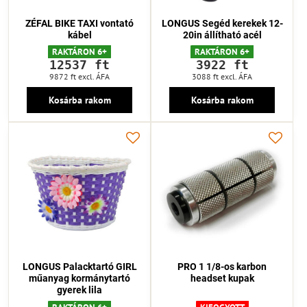
ZÉFAL BIKE TAXI vontató
LONGUS Segéd kerekek 12-
kábel
20in állítható acél
RAKTÁRON 6+
RAKTÁRON 6+
12537 ft
3922 ft
9872 ft
excl. ÁFA
3088 ft
excl. ÁFA
Kosárba rakom
Kosárba rakom
LONGUS Palacktartó GIRL
PRO 1 1/8-os karbon
műanyag kormánytartó
headset kupak
gyerek lila