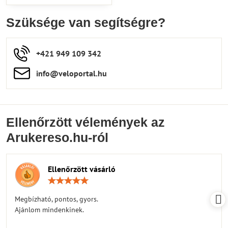
Szüksége van segítségre?
+421 949 109 342
info​​@veloportal​.hu
Ellenőrzött vélemények az
Arukereso.hu-ról
Ellenőrzött vásárló
Értékelés:
5
/
Megbízható, pontos, gyors.
5
Ajánlom mindenkinek.