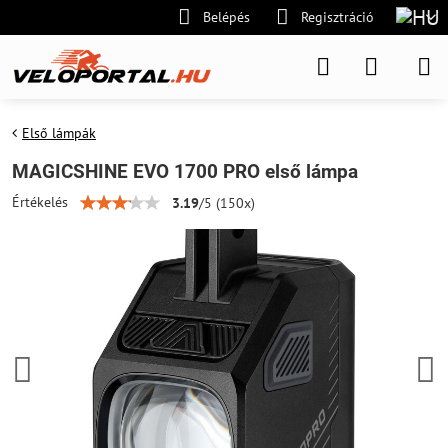
Belépés
Regisztráció
Első lámpák
MAGICSHINE EVO 1700 PRO első lámpa
Értékelés
3.19
/
5
(
150
x)