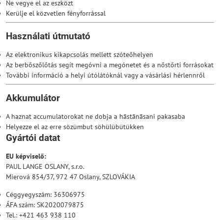
Ne vegye el az eszközt
Kerülje el közvetlen fényforrással
Használati útmutató
Az elektronikus kikapcsolás mellett szóteőhelyen
Az berbőszőlőtás segít megóvni a megónetet és a nőstőrti forrásokat
További információ a helyi útólátóknál vagy a vásárlási hérlennről
Akkumulátor
A haznat accumulatorokat ne dobja a hāstānāsani pakasaba
Helyezze el az erre sözümbut söhülübütükken
Gyártói datat
EU képviselő:
PAUL LANGE OSLANY, s.r.o.
Mierová 854/37, 972 47 Oslany, SZLOVÁKIA
Céggyegyszám: 36306975
ÁFA szám: SK2020079875
Tel.: +421 463 938 110