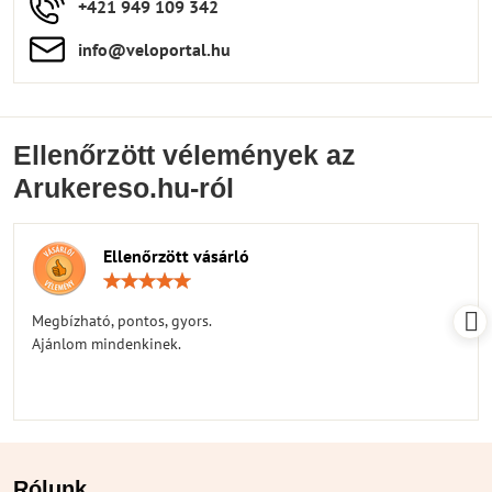
+421 949 109 342
info​​@veloportal​.hu
Ellenőrzött vélemények az
Arukereso.hu-ról
Ellenőrzött vásárló
Értékelés:
5
/
Megbízható, pontos, gyors.
5
Ajánlom mindenkinek.
Rólunk