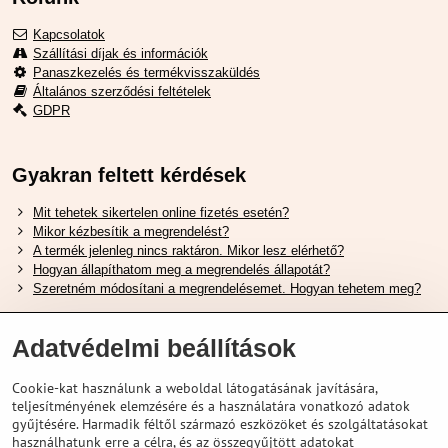
Kapcsolatok
Szállítási díjak és információk
Panaszkezelés és termékvisszaküldés
Általános szerződési feltételek
GDPR
Gyakran feltett kérdések
Mit tehetek sikertelen online fizetés esetén?
Mikor kézbesítik a megrendelést?
A termék jelenleg nincs raktáron. Mikor lesz elérhető?
Hogyan állapíthatom meg a megrendelés állapotát?
Szeretném módosítani a megrendelésemet. Hogyan tehetem meg?
Hasznos Linkek
Adatvédelmi beállítások
Shimano cipőméret táblázat
Cookie-kat használunk a weboldal látogatásának javítására,
Hogyan válasszuk ki a megfelelő felfüggesztési villát ?
teljesítményének elemzésére és a használatára vonatkozó adatok
Hogyan válasszuk ki a megfelelő méretű sisakot?
gyűjtésére. Harmadik féltől származó eszközöket és szolgáltatásokat
Shimano E-Bike Akkumulátor Útmutató
használhatunk erre a célra, és az összegyűjtött adatokat