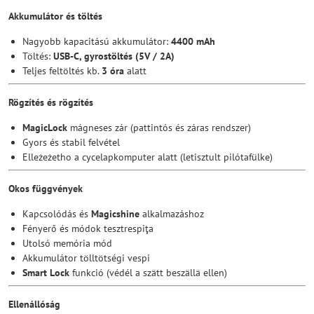
Akkumulátor és töltés
Nagyobb kapacitású akkumulátor:
4400 mAh
Töltés:
USB-C, gyrostöltés (5V / 2A)
Teljes feltöltés kb.
3 óra
alatt
Rögzítés és rögzítés
MagicLock
mágneses zár (pattintós és záras rendszer)
Gyors és stabil felvétel
Elleżeżetho a cycelapkomputer alatt (letisztult pilótafülke)
Okos függvények
Kapcsolódás és
Magicshine
alkalmazáshoz
Fényerő és módok tesztrespiţa
Utolsó memória mód
Akkumulátor tölltötségi vespi
Smart Lock
funkció (védél a szätt beszällä ellen)
Ellenállóság