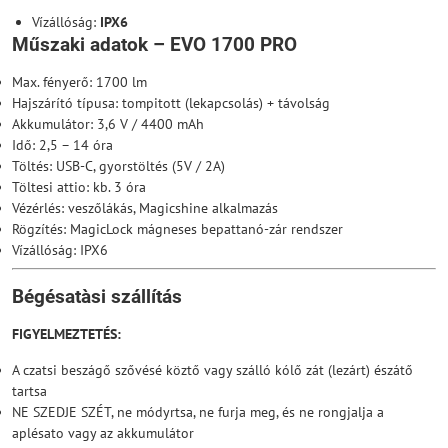
Vízállóság:
IPX6
Műszaki adatok – EVO 1700 PRO
Max. fényerő: 1700 lm
Hajszárító típusa: tompitott (lekapcsolás) + távolság
Akkumulátor: 3,6 V / 4400 mAh
Idő: 2,5 – 14 óra
Töltés: USB-C, gyorstöltés (5V / 2A)
Töltesi attio: kb. 3 óra
Vézérlés: veszőlákás, Magicshine alkalmazás
Rögzítés: MagicLock mágneses bepattanó-zár rendszer
Vízállóság: IPX6
Bégésatàsi szállítás
FIGYELMEZTETÉS:
A czatsi beszágő szővésé köztő vagy szálló kólő zát (lezárt) észátő
tartsa
NE SZEDJE SZÉT, ne módyrtsa, ne furja meg, és ne rongjalja a
aplésato vagy az akkumulátor