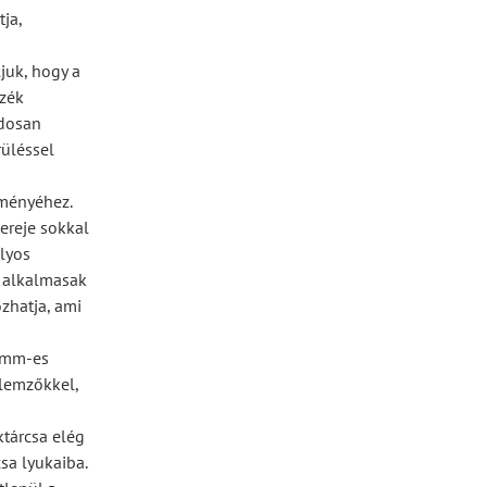
ja,
juk, hogy a
zzék
ndosan
rüléssel
tményéhez.
kereje sokkal
lyos
m alkalmasak
zhatja, ami
0 mm-es
llemzőkkel,
ktárcsa elég
sa lyukaiba.