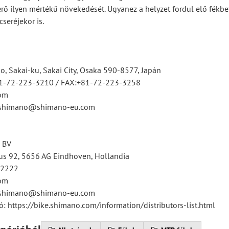
erő ilyen mértékű növekedését. Ugyanez a helyzet fordul elő fékbe
cseréjekor is.
, Sakai-ku, Sakai City, Osaka 590-8577, Japán
81-72-223-3210 / FAX:+81-72-223-3258
om
tsshimano@shimano-eu.com
 BV
s 92, 5656 AG Eindhoven, Hollandia
12222
om
tsshimano@shimano-eu.com
ó: https://bike.shimano.com/information/distributors-list.html