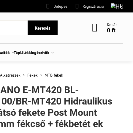
Belépés
Regisztráció
Kosár
Keresés
0 ft
szítők
Táplálékkiegészítők
Alkatrészek
Fékek
MTB fékek
ANO E-MT420 BL-
00/BR-MT420 Hidraulikus
átsó fekete Post Mount
mm fékcső + fékbetét ek