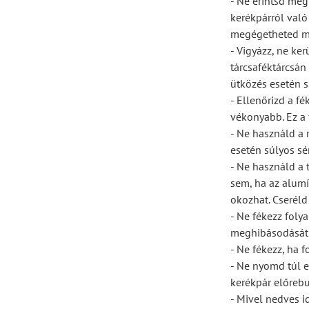
- Ne érintsd meg
kerékpárról való
megégetheted ma
- Vigyázz, ne ker
tárcsaféktárcsán
ütközés esetén s
- Ellenőrizd a f
vékonyabb. Ez a 
- Ne használd a r
esetén súlyos sér
- Ne használd a 
sem, ha az alumín
okozhat. Cseréld 
- Ne fékezz foly
meghibásodását 
- Ne fékezz, ha 
- Ne nyomd túl e
kerékpár előrebu
- Mivel nedves i