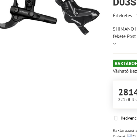
D03S
Értékelés
SHIMANO H
fekete Pos
RAKTÁRON
Várható kéz
2814
22158 ft
Kedvenc
Raktározási 
Gyártó: