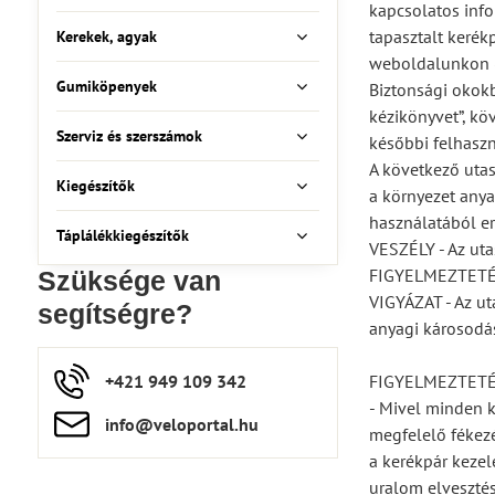
kapcsolatos info
tapasztalt kerék
Kerekek, agyak
weboldalunkon (
Gumiköpenyek
Biztonsági okokb
kézikönyvet”, kö
Szerviz és szerszámok
későbbi felhaszn
A következő utas
Kiegészítők
a környezet anya
használatából er
Táplálékkiegészítők
VESZÉLY - Az uta
FIGYELMEZTETÉS -
Szüksége van
VIGYÁZAT - Az ut
segítségre?
anyagi károsodás
+421 949 109 342
FIGYELMEZTET
- Mivel minden k
info​​@veloportal​.hu
megfelelő fékezé
a kerékpár kezel
uralom elvesztés