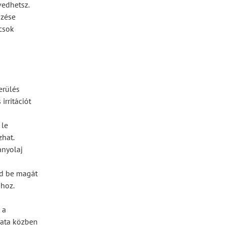
vedhetsz.
őzése
csok
erülés
irritációt
 le
zhat.
ányolaj
rd be magát
shoz.
 a
lata közben