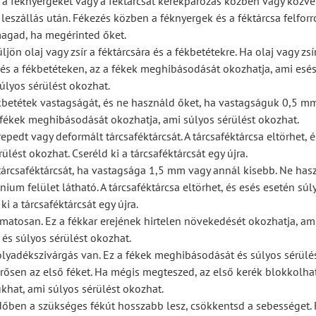
 a féknyergeket vagy a féktárcsát kerékpározás közben vagy közve
 leszállás után. Fékezés közben a féknyergek és a féktárcsa felforr
gad, ha megérinted őket.
üljön olaj vagy zsír a féktárcsára és a fékbetétekre. Ha olaj vagy zsí
 és a fékbetéteken, az a fékek meghibásodását okozhatja, ami esé
úlyos sérülést okozhat.
ékbetétek vastagságát, és ne használd őket, ha vastagságuk 0,5 m
fékek meghibásodását okozhatja, ami súlyos sérülést okozhat.
epedt vagy deformált tárcsaféktárcsát. A tárcsaféktárcsa eltörhet, 
ülést okozhat. Cseréld ki a tárcsaféktárcsát egy újra.
tárcsaféktárcsát, ha vastagsága 1,5 mm vagy annál kisebb. Ne has
ium felület látható. A tárcsaféktárcsa eltörhet, és esés esetén súl
ki a tárcsaféktárcsát egy újra.
amatosan. Ez a fékkar erejének hirtelen növekedését okozhatja, am
és súlyos sérülést okozhat.
folyadékszivárgás van. Ez a fékek meghibásodását és súlyos sérülé
rősen az első féket. Ha mégis megteszed, az első kerék blokkolhat
khat, ami súlyos sérülést okozhat.
dőben a szükséges fékút hosszabb lesz, csökkentsd a sebességet.