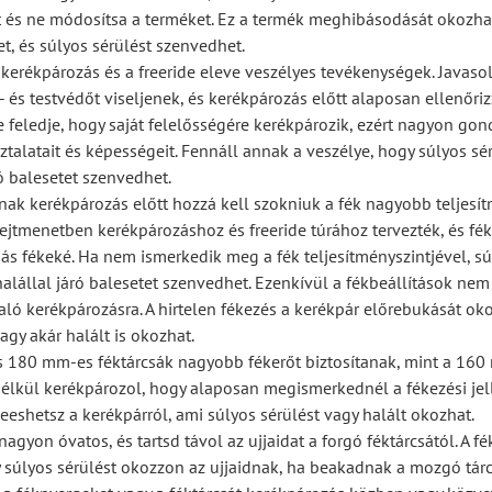
ét és ne módosítsa a terméket. Ez a termék meghibásodását okozhat
et, és súlyos sérülést szenvedhet.
 kerékpározás és a freeride eleve veszélyes tevékenységek. Javasol
- és testvédőt viseljenek, és kerékpározás előtt alaposan ellenőri
e feledje, hogy saját felelősségére kerékpározik, ezért nagyon go
ztalatait és képességeit. Fennáll annak a veszélye, hogy súlyos sé
ró balesetet szenvedhet.
nak kerékpározás előtt hozzá kell szokniuk a fék nagyobb teljesí
 lejtmenetben kerékpározáshoz és freeride túrához tervezték, és fé
s fékeké. Ha nem ismerkedik meg a fék teljesítményszintjével, sú
halállal járó balesetet szenvedhet. Ezenkívül a fékbeállítások ne
aló kerékpározásra. A hirtelen fékezés a kerékpár előrebukását oko
agy akár halált is okozhat.
s 180 mm-es féktárcsák nagyobb fékerőt biztosítanak, mint a 16
nélkül kerékpározol, hogy alaposan megismerkednél a fékezési je
eeshetsz a kerékpárról, ami súlyos sérülést vagy halált okozhat.
nagyon óvatos, és tartsd távol az ujjaidat a forgó féktárcsától. A fé
 súlyos sérülést okozzon az ujjaidnak, ha beakadnak a mozgó tárc