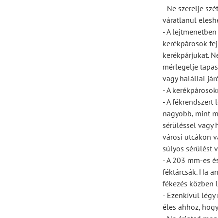
- Ne szerelje sz
váratlanul elesh
- A lejtmenetben
kerékpárosok fej
kerékpárjukat. N
mérlegelje tapas
vagy halállal já
- A kerékpárosok
- A fékrendszert
nagyobb, mint má
sérüléssel vagy 
városi utcákon v
súlyos sérülést v
- A 203 mm-es é
féktárcsák. Ha a
fékezés közben l
- Ezenkívül légy 
éles ahhoz, hogy