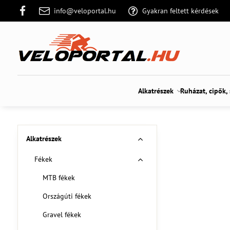
info@veloportal.hu
Gyakran feltett kérdések
Alkatrészek
Ruházat, cipők,
Alkatrészek
Fékek
MTB fékek
Országúti fékek
Gravel fékek