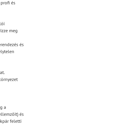
profi és
lói
rizze meg
erendezés és
lytelen
at.
környezet
g a
ellemzőit) és
pár feletti