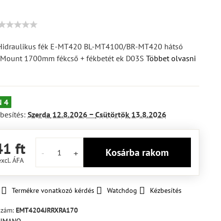
idraulikus fék E-MT420 BL-MT4100/BR-MT420 hátsó
t Mount 1700mm fékcső + fékbetét ek D03S
Többet olvasni
 4
besítés:
Szerda
12.8.2026 −
Csütörtök
13.8.2026
1 ft
Kosárba rakom
excl. ÁFA
Termékre vonatkozó kérdés
Watchdog
Kézbesítés
szám:
EMT4204JRRXRA170