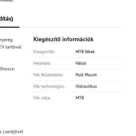
dítás)
Kiegészítő információk
nyereg
EV tartóval
Kategóriák:
MTB fékek
Helyezés:
Hátsó
lőhossz:
Fék felszerelése:
Post Mount
Fék technológia:
Hidraulikus
Fék célja:
MTB
s cseréjével