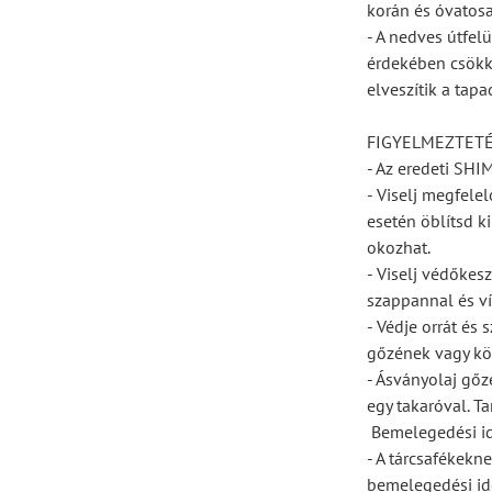
korán és óvatosa
- A nedves útfel
érdekében csökk
elveszítik a tapa
FIGYELMEZTET
- Az eredeti SH
- Viselj megfele
esetén öblítsd ki
okozhat.
- Viselj védőkes
szappannal és ví
- Védje orrát és 
gőzének vagy kö
- Ásványolaj gőz
egy takaróval. T
 Bemelegedési i
- A tárcsafékekn
bemelegedési idő