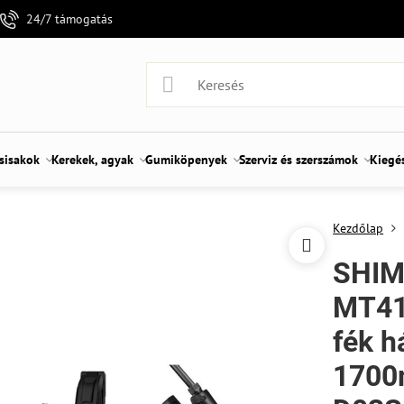
24/7 támogatás
 sisakok
Kerekek, agyak
Gumiköpenyek
Szerviz és szerszámok
Kiegé
Kezdőlap
SHIM
MT41
fék h
1700