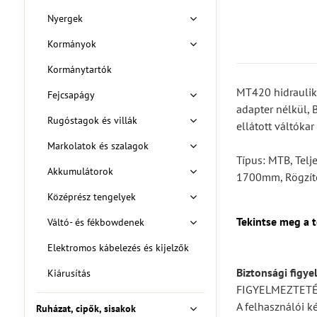
Nyergek
Kormányok
Kormánytartók
MT420 hidraulik
Fejcsapágy
adapter nélkül, 
Rugóstagok és villák
ellátott váltókar
Markolatok és szalagok
Típus: MTB, Telj
Akkumulátorok
1700mm, Rögzítés
Középrész tengelyek
Tekintse meg a 
Váltó- és fékbowdenek
Elektromos kábelezés és kijelzők
Biztonsági figye
Kiárusítás
FIGYELMEZTET
A felhasználói k
Ruházat, cipők, sisakok