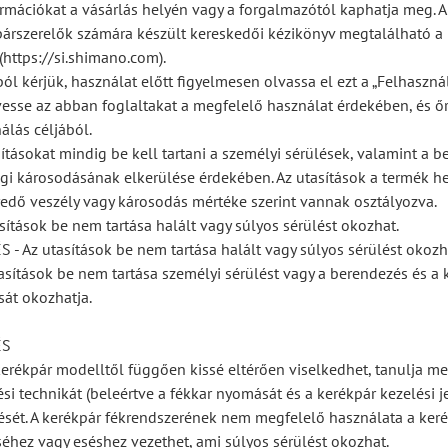
rmációkat a vásárlás helyén vagy a forgalmazótól kaphatja meg. A 
párszerelők számára készült kereskedői kézikönyv megtalálható a
https://si.shimano.com).
ól kérjük, használat előtt figyelmesen olvassa el ezt a „Felhaszná
vesse az abban foglaltakat a megfelelő használat érdekében, és ő
álás céljából.
ításokat mindig be kell tartani a személyi sérülések, valamint a b
gi károsodásának elkerülése érdekében. Az utasítások a termék he
edő veszély vagy károsodás mértéke szerint vannak osztályozva.
sítások be nem tartása halált vagy súlyos sérülést okozhat.
 Az utasítások be nem tartása halált vagy súlyos sérülést okozh
asítások be nem tartása személyi sérülést vagy a berendezés és a 
át okozhatja.
ÉS
erékpár modelltől függően kissé eltérően viselkedhet, tanulja me
si technikát (beleértve a fékkar nyomását és a kerékpár kezelési j
ését. A kerékpár fékrendszerének nem megfelelő használata a kerék
éhez vagy eséshez vezethet, ami súlyos sérülést okozhat.