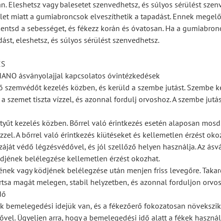
n. Eleshetsz vagy balesetet szenvedhetsz, és súlyos sérülést szen
ület miatt a gumiabroncsok elveszíthetik a tapadást. Ennek megel
entsd a sebességet, és fékezz korán és óvatosan. Ha a gumiabron
dást, eleshetsz, és súlyos sérülést szenvedhetsz.
ÉS
IMANO ásványolajjal kapcsolatos óvintézkedések
lő szemvédőt kezelés közben, és kerüld a szembe jutást. Szembe k
 a szemet tiszta vízzel, és azonnal fordulj orvoshoz. A szembe jutás 
ztyűt kezelés közben. Bőrrel való érintkezés esetén alaposan mosd
zzel. A bőrrel való érintkezés kiütéseket és kellemetlen érzést oko
száját védő légzésvédővel, és jól szellőző helyen használja. Az ásv
djének belélegzése kellemetlen érzést okozhat.
ének vagy ködjének belélegzése után menjen friss levegőre. Taka
artsa magát melegen, stabil helyzetben, és azonnal forduljon orvo
dő
ek bemelegedési idejük van, és a fékezőerő fokozatosan növekszik
vel. Ügyeljen arra, hogy a bemelegedési idő alatt a fékek haszná