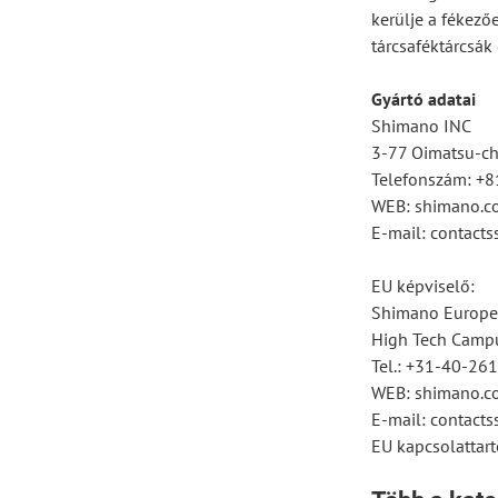
kerülje a fékező
tárcsaféktárcsák 
Gyártó adatai
Shimano INC
3-77 Oimatsu-cho
Telefonszám: +
WEB: shimano.c
E-mail: contac
EU képviselő:
Shimano Europe
High Tech Campu
Tel.: +31-40-26
WEB: shimano.c
E-mail: contac
EU kapcsolattart