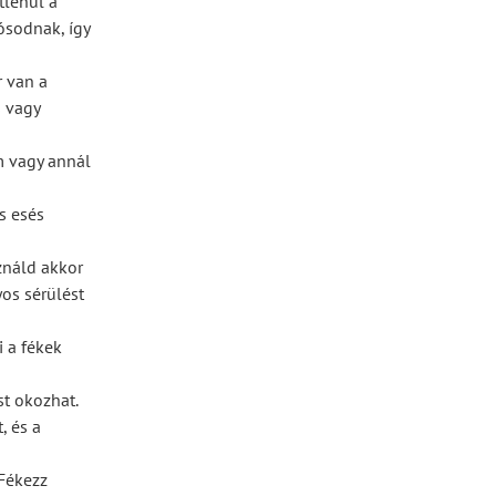
tlenül a
ósodnak, így
r van a
s vagy
m vagy annál
és esés
ználd akkor
yos sérülést
i a fékek
st okozhat.
, és a
 Fékezz