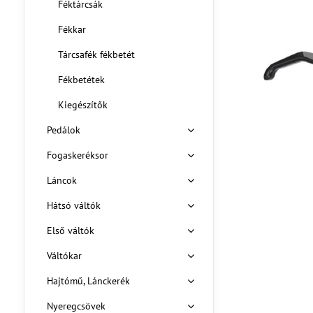
Féktárcsák
Fékkar
Tárcsafék fékbetét
Fékbetétek
Kiegészítők
Pedálok
Fogaskeréksor
Láncok
Hátsó váltók
Első váltók
Váltókar
Hajtómű, Lánckerék
Nyeregcsövek