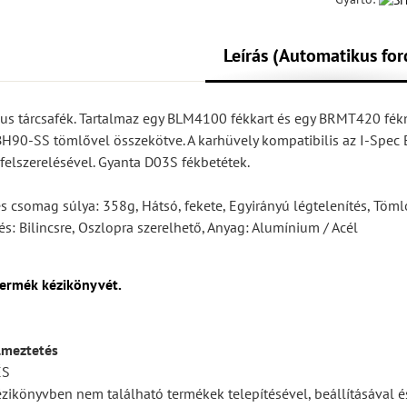
Leírás (Automatikus for
us tárcsafék. Tartalmaz egy BLM4100 fékkart és egy BRMT420 fék
BH90-SS tömlővel összekötve. A karhüvely kompatibilis az I-Spec 
 felszerelésével. Gyanta D03S fékbetétek.
es csomag súlya: 358g, Hátsó, fekete, Egyirányú légtelenítés, Töm
: Bilincsre, Oszlopra szerelhető, Anyag: Alumínium / Acél
termék kézikönyvét.
lmeztetés
ÉS
ézikönyvben nem található termékek telepítésével, beállításával é