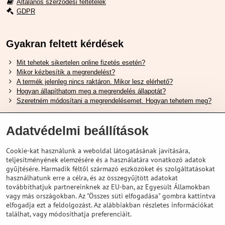
Általános szerződési feltételek
GDPR
Gyakran feltett kérdések
Mit tehetek sikertelen online fizetés esetén?
Mikor kézbesítik a megrendelést?
A termék jelenleg nincs raktáron. Mikor lesz elérhető?
Hogyan állapíthatom meg a megrendelés állapotát?
Szeretném módosítani a megrendelésemet. Hogyan tehetem meg?
Hasznos Linkek
Adatvédelmi beállítások
Shimano cipőméret táblázat
Cookie-kat használunk a weboldal látogatásának javítására,
Hogyan válasszuk ki a megfelelő felfüggesztési villát ?
teljesítményének elemzésére és a használatára vonatkozó adatok
Hogyan válasszuk ki a megfelelő méretű sisakot?
gyűjtésére. Harmadik féltől származó eszközöket és szolgáltatásokat
Shimano E-Bike Akkumulátor Útmutató
használhatunk erre a célra, és az összegyűjtött adatokat
Schwalbe Tubeless Gumik Felfedezése
továbbíthatjuk partnereinknek az EU-ban, az Egyesült Államokban
vagy más országokban. Az "Összes süti elfogadása" gombra kattintva
elfogadja ezt a feldolgozást. Az alábbiakban részletes információkat
találhat, vagy módosíthatja preferenciáit.