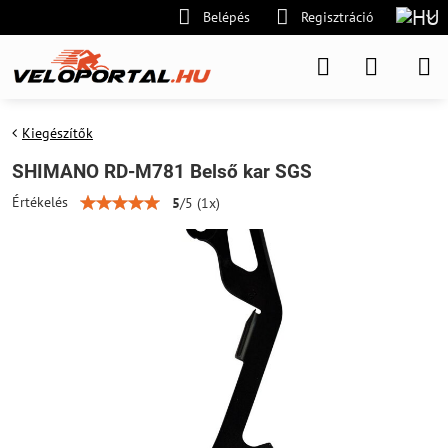
Belépés
Regisztráció
Kiegészítők
SHIMANO RD-M781 Belső kar SGS
Értékelés
5
/
5
(
1
x)