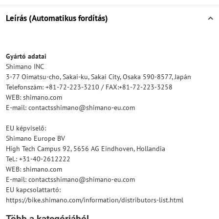
Leírás (Automatikus fordítás)
Gyártó adatai
Shimano INC
3-77 Oimatsu-cho, Sakai-ku, Sakai City, Osaka 590-8577, Japán
Telefonszám: +81-72-223-3210 / FAX:+81-72-223-3258
WEB: shimano.com
E-mail: contactsshimano@shimano-eu.com
EU képviselő:
Shimano Europe BV
High Tech Campus 92, 5656 AG Eindhoven, Hollandia
Tel.: +31-40-2612222
WEB: shimano.com
E-mail: contactsshimano@shimano-eu.com
EU kapcsolattartó:
https://bike.shimano.com/information/distributors-list.html
Több a kategóriából