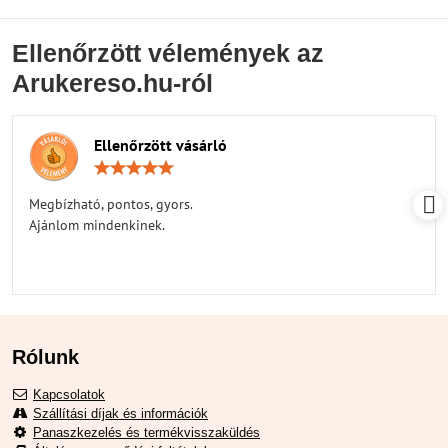
Ellenőrzött vélemények az
Arukereso.hu-ról
Ellenőrzött vásárló
Értékelés:
5
/
Megbízható, pontos, gyors.
5
Ajánlom mindenkinek.
Rólunk
Kapcsolatok
Szállítási díjak és információk
Panaszkezelés és termékvisszaküldés