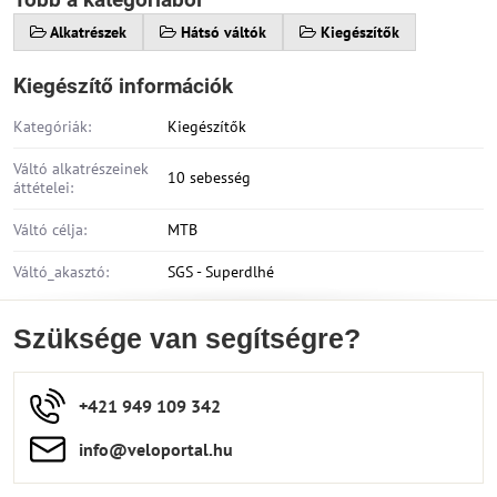
Alkatrészek
Hátsó váltók
Kiegészítők
Kiegészítő információk
Kategóriák:
Kiegészítők
Váltó alkatrészeinek
10 sebesség
áttételei:
Váltó célja:
MTB
Váltó_akasztó:
SGS - Superdlhé
Szüksége van segítségre?
+421 949 109 342
info​​@veloportal​.hu