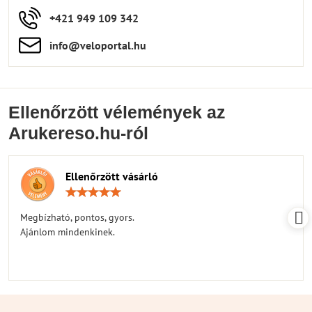
+421 949 109 342
info​​@veloportal​.hu
Ellenőrzött vélemények az
Arukereso.hu-ról
Ellenőrzött vásárló
Értékelés:
5
/
Megbízható, pontos, gyors.
5
Ajánlom mindenkinek.