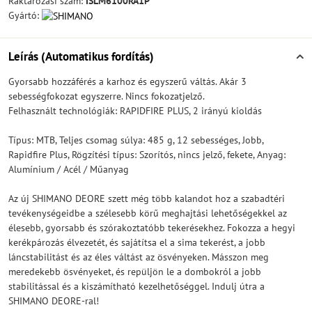
Raktározási szám:
ISLM6100RA1P
Gyártó:
Leírás (Automatikus fordítás)
Gyorsabb hozzáférés a karhoz és egyszerű váltás. Akár 3
sebességfokozat egyszerre. Nincs fokozatjelző.
Felhasznált technológiák: RAPIDFIRE PLUS, 2 irányú kioldás
Típus: MTB, Teljes csomag súlya: 485 g, 12 sebességes, Jobb,
Rapidfire Plus, Rögzítési típus: Szorítós, nincs jelző, fekete, Anyag:
Alumínium / Acél / Műanyag
Az új SHIMANO DEORE szett még több kalandot hoz a szabadtéri
tevékenységeidbe a szélesebb körű meghajtási lehetőségekkel az
élesebb, gyorsabb és szórakoztatóbb tekerésekhez. Fokozza a hegyi
kerékpározás élvezetét, és sajátítsa el a sima tekerést, a jobb
láncstabilitást és az éles váltást az ösvényeken. Másszon meg
meredekebb ösvényeket, és repüljön le a dombokról a jobb
stabilitással és a kiszámítható kezelhetőséggel. Indulj útra a
SHIMANO DEORE-ral!