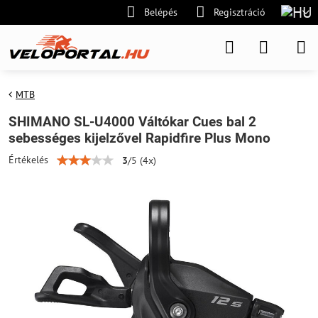
Belépés
Regisztráció
MTB
SHIMANO SL-U4000 Váltókar Cues bal 2
sebességes kijelzővel Rapidfire Plus Mono
Értékelés
3
/
5
(
4
x)