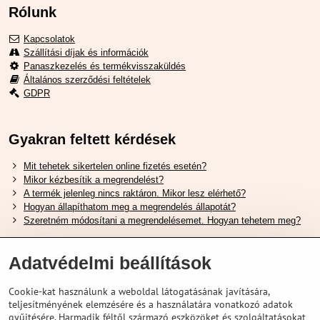
Rólunk
Kapcsolatok
Szállítási díjak és információk
Panaszkezelés és termékvisszaküldés
Általános szerződési feltételek
GDPR
Gyakran feltett kérdések
Mit tehetek sikertelen online fizetés esetén?
Mikor kézbesítik a megrendelést?
A termék jelenleg nincs raktáron. Mikor lesz elérhető?
Hogyan állapíthatom meg a megrendelés állapotát?
Szeretném módosítani a megrendelésemet. Hogyan tehetem meg?
Hasznos Linkek
Adatvédelmi beállítások
Shimano cipőméret táblázat
Cookie-kat használunk a weboldal látogatásának javítására,
Hogyan válasszuk ki a megfelelő felfüggesztési villát ?
teljesítményének elemzésére és a használatára vonatkozó adatok
Hogyan válasszuk ki a megfelelő méretű sisakot?
gyűjtésére. Harmadik féltől származó eszközöket és szolgáltatásokat