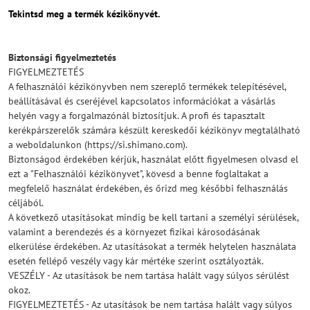
Tekintsd meg a termék kézikönyvét.
Biztonsági figyelmeztetés
FIGYELMEZTETÉS
A felhasználói kézikönyvben nem szereplő termékek telepítésével,
beállításával és cseréjével kapcsolatos információkat a vásárlás
helyén vagy a forgalmazónál biztosítjuk. A profi és tapasztalt
kerékpárszerelők számára készült kereskedői kézikönyv megtalálható
a weboldalunkon (https://si.shimano.com).
Biztonságod érdekében kérjük, használat előtt figyelmesen olvasd el
ezt a "Felhasználói kézikönyvet", kövesd a benne foglaltakat a
megfelelő használat érdekében, és őrizd meg későbbi felhasználás
céljából.
A következő utasításokat mindig be kell tartani a személyi sérülések,
valamint a berendezés és a környezet fizikai károsodásának
elkerülése érdekében. Az utasításokat a termék helytelen használata
esetén fellépő veszély vagy kár mértéke szerint osztályozták.
VESZÉLY - Az utasítások be nem tartása halált vagy súlyos sérülést
okoz.
FIGYELMEZTETÉS - Az utasítások be nem tartása halált vagy súlyos