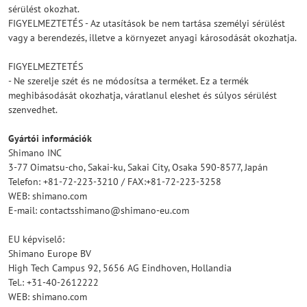
sérülést okozhat.
FIGYELMEZTETÉS - Az utasítások be nem tartása személyi sérülést
vagy a berendezés, illetve a környezet anyagi károsodását okozhatja.
FIGYELMEZTETÉS
- Ne szerelje szét és ne módosítsa a terméket. Ez a termék
meghibásodását okozhatja, váratlanul eleshet és súlyos sérülést
szenvedhet.
Gyártói információk
Shimano INC
3-77 Oimatsu-cho, Sakai-ku, Sakai City, Osaka 590-8577, Japán
Telefon: +81-72-223-3210 / FAX:+81-72-223-3258
WEB: shimano.com
E-mail: contactsshimano@shimano-eu.com
EU képviselő:
Shimano Europe BV
High Tech Campus 92, 5656 AG Eindhoven, Hollandia
Tel.: +31-40-2612222
WEB: shimano.com