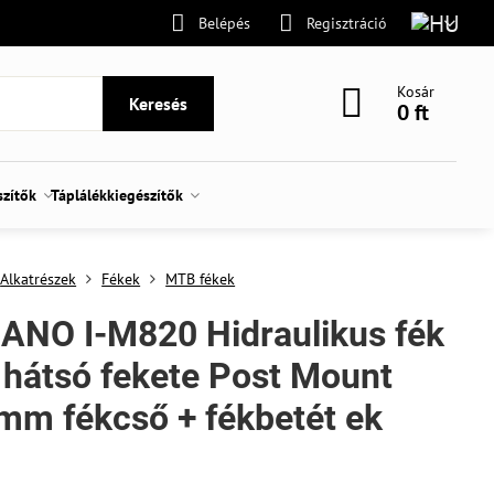
Belépés
Regisztráció
Kosár
Keresés
0 ft
szítők
Táplálékkiegészítők
Alkatrészek
Fékek
MTB fékek
ANO I-M820 Hidraulikus fék
 hátsó fekete Post Mount
mm fékcső + fékbetét ek
C