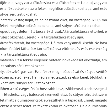
üljön olaj vagy zsír a féktárcsára és a fékbetétekre. Ha olaj vagy zsí
 és a fékbetéteken, az a fékek meghibásodását okozhatja, ami esé
úlyos sérülést okozhat.
ékbetétek vastagságát, és ne használd őket, ha vastagságuk 0,5 m
fékek meghibásodását okozhatja, ami súlyos sérülést okozhat.
epedt vagy deformált tárcsaféktárcsát. A tárcsaféktárcsa eltörhet, 
ülést okozhat. Cseréld ki a tárcsaféktárcsát egy újra.
tárcsaféktárcsát, ha vastagsága 1,5 mm vagy annál kisebb. Ne has
ium felület látható. A tárcsaféktárcsa eltörhet, és esés esetén súl
ki a tárcsaféktárcsát egy újra.
amatosan. Ez a fékkar erejének hirtelen növekedését okozhatja, am
és súlyos sérülést okozhat.
folyadékszivárgás van. Ez a fékek meghibásodását és súlyos sérülé
rősen az első féket. Ha mégis megteszed, az első kerék blokkolhat
khat, ami súlyos sérülést okozhat.
dőben a szükséges fékút hosszabb lesz, csökkentsd a sebességet.
n. Eleshetsz vagy balesetet szenvedhetsz, és súlyos sérülést szen
ület miatt a gumiabroncsok elveszíthetik a tapadást. Ennek megel
entsd a sebességet, és fékezz korán és óvatosan. Ha a gumiabron