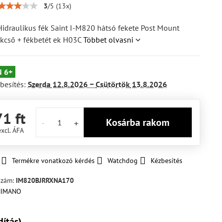
3
/
5
(
13
x)
draulikus fék Saint I-M820 hátsó fekete Post Mount
cső + fékbetét ek H03C
Többet olvasni
 6+
besítés:
Szerda
12.8.2026 −
Csütörtök
13.8.2026
1 ft
Kosárba rakom
excl. ÁFA
Termékre vonatkozó kérdés
Watchdog
Kézbesítés
szám:
IM820BJRRXNA170
dítás)