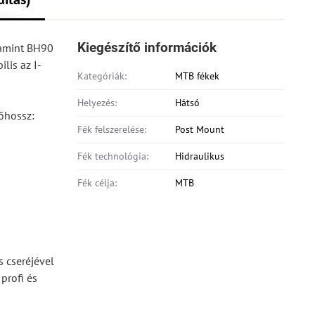
Kiegészítő információk
lamint BH90
lis az I-
Kategóriák:
MTB fékek
Helyezés:
Hátsó
lőhossz:
Fék felszerelése:
Post Mount
Fék technológia:
Hidraulikus
Fék célja:
MTB
s cseréjével
profi és