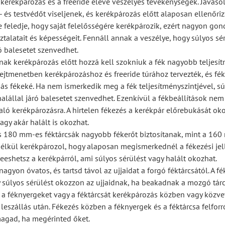
 kerékpározás és a freeride eleve veszélyes tevékenységek. Javasol
- és testvédőt viseljenek, és kerékpározás előtt alaposan ellenőri
e feledje, hogy saját felelősségére kerékpározik, ezért nagyon go
ztalatait és képességeit. Fennáll annak a veszélye, hogy súlyos sé
ró balesetet szenvedhet.
nak kerékpározás előtt hozzá kell szokniuk a fék nagyobb teljesí
 lejtmenetben kerékpározáshoz és freeride túrához tervezték, és fé
s fékeké. Ha nem ismerkedik meg a fék teljesítményszintjével, sú
halállal járó balesetet szenvedhet. Ezenkívül a fékbeállítások ne
aló kerékpározásra. A hirtelen fékezés a kerékpár előrebukását oko
agy akár halált is okozhat.
s 180 mm-es féktárcsák nagyobb fékerőt biztosítanak, mint a 16
nélkül kerékpározol, hogy alaposan megismerkednél a fékezési je
eeshetsz a kerékpárról, ami súlyos sérülést vagy halált okozhat.
nagyon óvatos, és tartsd távol az ujjaidat a forgó féktárcsától. A fé
 súlyos sérülést okozzon az ujjaidnak, ha beakadnak a mozgó tárc
 a féknyergeket vagy a féktárcsát kerékpározás közben vagy közve
 leszállás után. Fékezés közben a féknyergek és a féktárcsa felforr
gad, ha megérinted őket.