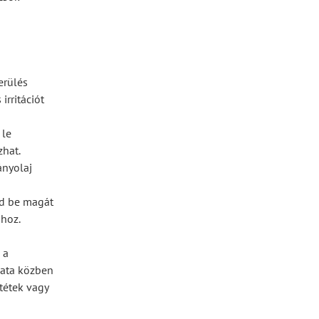
erülés
irritációt
 le
zhat.
ányolaj
rd be magát
shoz.
 a
lata közben
tétek vagy