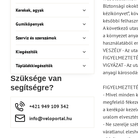
Biztonsági okokb
Kerekek, agyak
kézikönyvet”, kö
későbbi felhaszn
Gumiköpenyek
A következő utas
a környezet anya
Szerviz és szerszámok
használatából er
VESZÉLY - Az uta
Kiegészítők
FIGYELMEZTETÉS -
VIGYÁZAT - Az ut
Táplálékkiegészítők
anyagi károsodás
Szüksége van
segítségre?
FIGYELMEZTET
- Mivel minden k
megfelelő fékezé
+421 949 109 342
a kerékpár kezel
uralom elvesztés
info​​@veloportal​.hu
- Ne szerelje sz
váratlanul elesh