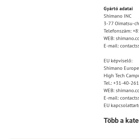
Gyártó adatai
Shimano INC
3-77 Oimatsu-cho
Telefonszám: +
WEB: shimano.c
E-mail: contac
EU képviselő:
Shimano Europe
High Tech Campu
Tel.: +31-40-26
WEB: shimano.c
E-mail: contac
EU kapcsolattart
Több a kate