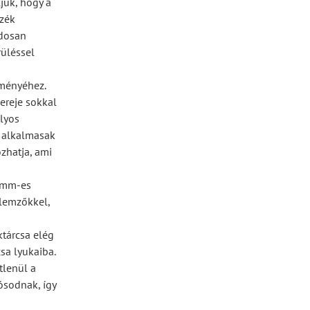
juk, hogy a
zzék
ndosan
rüléssel
tményéhez.
kereje sokkal
lyos
m alkalmasak
zhatja, ami
0 mm-es
llemzőkkel,
ktárcsa elég
sa lyukaiba.
tlenül a
ósodnak, így