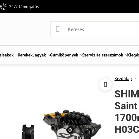
24/7 támogatás
 sisakok
Kerekek, agyak
Gumiköpenyek
Szerviz és szerszámok
Kiegé
Kezdőlap
SHIM
Saint
1700
H03