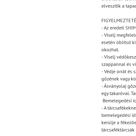
elveszítik a tapa
FIGYELMEZTET
- Az eredeti SH
- Viselj megfele
esetén öblítsd ki
okozhat.
- Viselj védőkes
szappannal és ví
- Védje orrát és 
gőzének vagy kö
- Ásványolaj gőz
egy takaróval. T
 Bemelegedési i
- A tárcsafékekn
bemelegedési idő
kerülje a fékező
tárcsaféktárcsák 