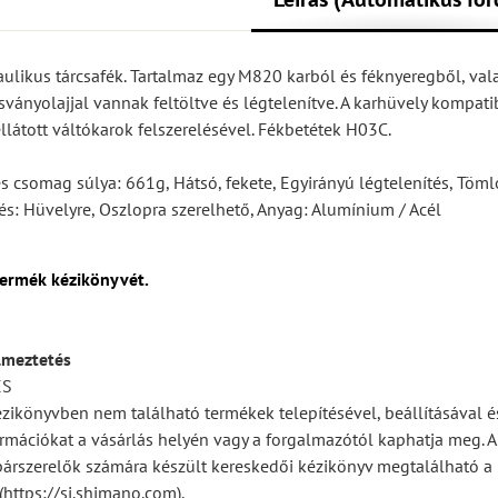
ulikus tárcsafék. Tartalmaz egy M820 karból és féknyeregből, va
sványolajjal vannak feltöltve és légtelenítve. A karhüvely kompatibi
ellátott váltókarok felszerelésével. Fékbetétek H03C.
es csomag súlya: 661g, Hátsó, fekete, Egyirányú légtelenítés, Töm
: Hüvelyre, Oszlopra szerelhető, Anyag: Alumínium / Acél
termék kézikönyvét.
lmeztetés
ÉS
ézikönyvben nem található termékek telepítésével, beállításával é
rmációkat a vásárlás helyén vagy a forgalmazótól kaphatja meg. A 
párszerelők számára készült kereskedői kézikönyv megtalálható a
https://si.shimano.com).