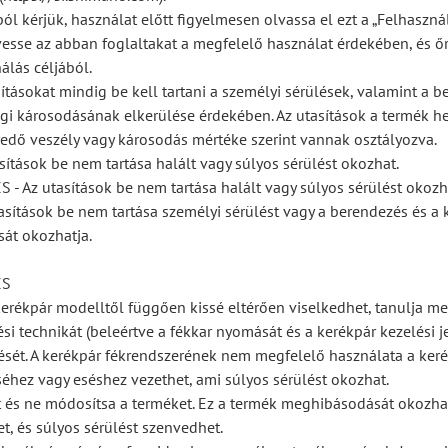
ól kérjük, használat előtt figyelmesen olvassa el ezt a „Felhaszná
vesse az abban foglaltakat a megfelelő használat érdekében, és ő
álás céljából.
ításokat mindig be kell tartani a személyi sérülések, valamint a b
gi károsodásának elkerülése érdekében. Az utasítások a termék he
edő veszély vagy károsodás mértéke szerint vannak osztályozva.
sítások be nem tartása halált vagy súlyos sérülést okozhat.
 Az utasítások be nem tartása halált vagy súlyos sérülést okozh
asítások be nem tartása személyi sérülést vagy a berendezés és a 
át okozhatja.
ÉS
erékpár modelltől függően kissé eltérően viselkedhet, tanulja me
si technikát (beleértve a fékkar nyomását és a kerékpár kezelési j
ését. A kerékpár fékrendszerének nem megfelelő használata a kerék
éhez vagy eséshez vezethet, ami súlyos sérülést okozhat.
ét és ne módosítsa a terméket. Ez a termék meghibásodását okozhat
et, és súlyos sérülést szenvedhet.