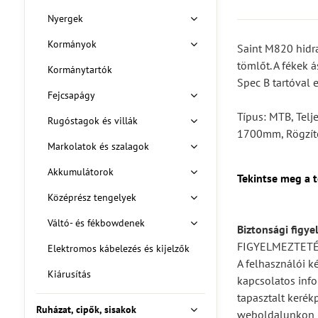
Nyergek
Kormányok
Saint M820 hidra
tömlőt. A fékek á
Kormánytartók
Spec B tartóval 
Fejcsapágy
Típus: MTB, Telj
Rugóstagok és villák
1700mm, Rögzítés
Markolatok és szalagok
Akkumulátorok
Tekintse meg a 
Középrész tengelyek
Váltó- és fékbowdenek
Biztonsági figye
FIGYELMEZTET
Elektromos kábelezés és kijelzők
A felhasználói k
Kiárusítás
kapcsolatos info
tapasztalt kerék
Ruházat, cipők, sisakok
weboldalunkon (