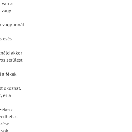
r van a
s vagy
m vagy annál
és esés
ználd akkor
yos sérülést
i a fékek
st okozhat.
, és a
 Fékezz
vedhetsz.
őzése
csok