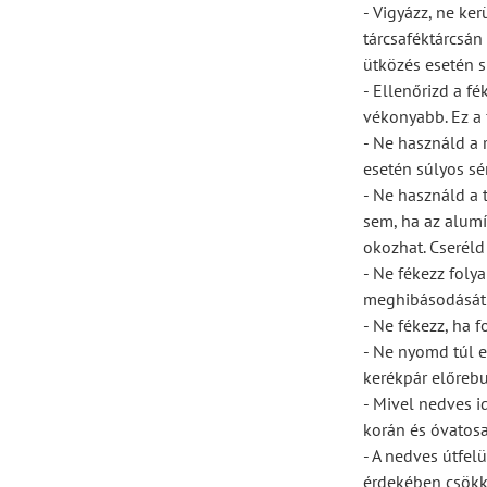
- Vigyázz, ne ker
tárcsaféktárcsán
ütközés esetén s
- Ellenőrizd a f
vékonyabb. Ez a 
- Ne használd a r
esetén súlyos sér
- Ne használd a 
sem, ha az alumín
okozhat. Cseréld 
- Ne fékezz foly
meghibásodását 
- Ne fékezz, ha 
- Ne nyomd túl e
kerékpár előrebu
- Mivel nedves i
korán és óvatosa
- A nedves útfel
érdekében csökk