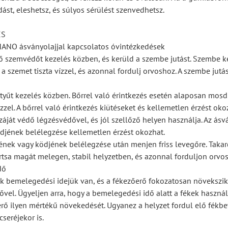
dást, eleshetsz, és súlyos sérülést szenvedhetsz.
ÉS
IMANO ásványolajjal kapcsolatos óvintézkedések
lő szemvédőt kezelés közben, és kerüld a szembe jutást. Szembe k
 a szemet tiszta vízzel, és azonnal fordulj orvoshoz. A szembe jutás 
ztyűt kezelés közben. Bőrrel való érintkezés esetén alaposan mosd
zzel. A bőrrel való érintkezés kiütéseket és kellemetlen érzést oko
száját védő légzésvédővel, és jól szellőző helyen használja. Az ásv
djének belélegzése kellemetlen érzést okozhat.
ének vagy ködjének belélegzése után menjen friss levegőre. Taka
artsa magát melegen, stabil helyzetben, és azonnal forduljon orvo
dő
ek bemelegedési idejük van, és a fékezőerő fokozatosan növekszik
vel. Ügyeljen arra, hogy a bemelegedési idő alatt a fékek haszná
erő ilyen mértékű növekedését. Ugyanez a helyzet fordul elő fékbe
cseréjekor is.