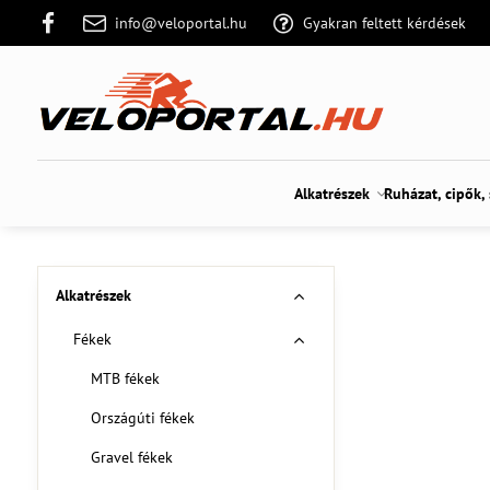
info@veloportal.hu
Gyakran feltett kérdések
Alkatrészek
Ruházat, cipők,
Alkatrészek
Fékek
MTB fékek
Országúti fékek
Gravel fékek