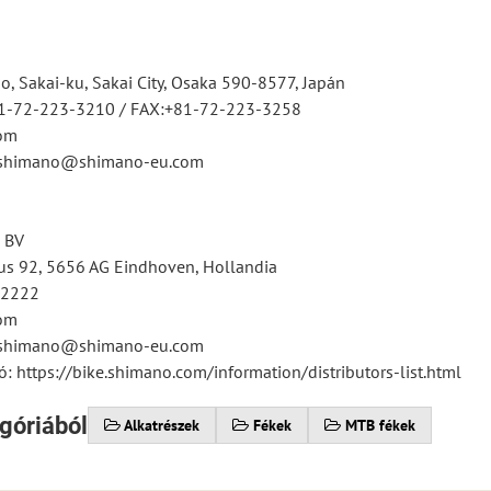
, Sakai-ku, Sakai City, Osaka 590-8577, Japán
81-72-223-3210 / FAX:+81-72-223-3258
om
tsshimano@shimano-eu.com
 BV
s 92, 5656 AG Eindhoven, Hollandia
12222
om
tsshimano@shimano-eu.com
ó: https://bike.shimano.com/information/distributors-list.html
góriából
Alkatrészek
Fékek
MTB fékek