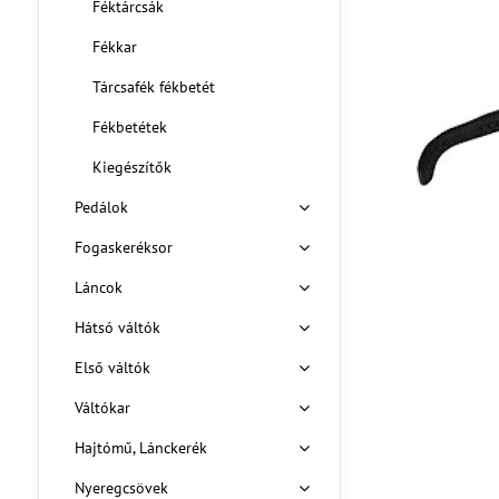
Féktárcsák
Fékkar
Tárcsafék fékbetét
Fékbetétek
Kiegészítők
Pedálok
Fogaskeréksor
Láncok
Hátsó váltók
Első váltók
Váltókar
Hajtómű, Lánckerék
Nyeregcsövek