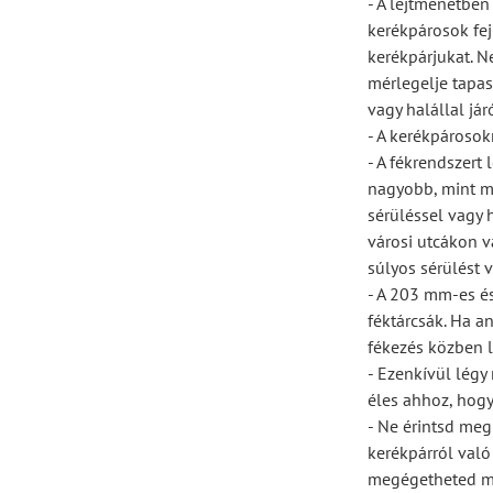
- A lejtmenetben
kerékpárosok fej
kerékpárjukat. N
mérlegelje tapas
vagy halállal já
- A kerékpárosok
- A fékrendszert
nagyobb, mint má
sérüléssel vagy 
városi utcákon v
súlyos sérülést v
- A 203 mm-es é
féktárcsák. Ha a
fékezés közben l
- Ezenkívül légy 
éles ahhoz, hogy
- Ne érintsd meg
kerékpárról való
megégetheted ma