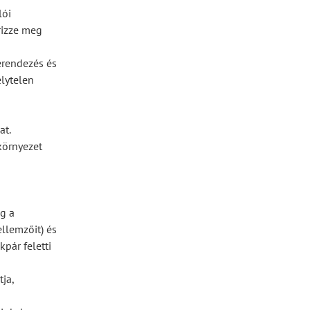
lói
rizze meg
erendezés és
lytelen
at.
környezet
g a
ellemzőit) és
pár feletti
ja,