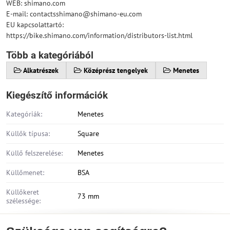
WEB: shimano.com
E-mail: contactsshimano@shimano-eu.com
EU kapcsolattartó:
https://bike.shimano.com/information/distributors-list.html
Több a kategóriából
Alkatrészek
Középrész tengelyek
Menetes
Kiegészítő információk
Kategóriák:
Menetes
Küllők típusa:
Square
Küllő felszerelése:
Menetes
Küllőmenet:
BSA
Küllőkeret
73 mm
szélessége: