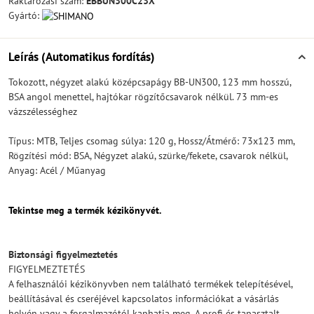
Raktározási szám:
EBBUN300C23X
Gyártó:
Leírás (Automatikus fordítás)
Tokozott, négyzet alakú középcsapágy BB-UN300, 123 mm hosszú,
BSA angol menettel, hajtókar rögzítőcsavarok nélkül. 73 mm-es
vázszélességhez
Típus: MTB, Teljes csomag súlya: 120 g, Hossz/Átmérő: 73x123 mm,
Rögzítési mód: BSA, Négyzet alakú, szürke/fekete, csavarok nélkül,
Anyag: Acél / Műanyag
Tekintse meg a termék kézikönyvét.
Biztonsági figyelmeztetés
FIGYELMEZTETÉS
A felhasználói kézikönyvben nem található termékek telepítésével,
beállításával és cseréjével kapcsolatos információkat a vásárlás
helyén vagy a forgalmazótól kaphatja meg. A profi és tapasztalt