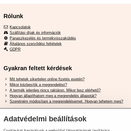
Rólunk
Kapcsolatok
Szállítási díjak és információk
Panaszkezelés és termékvisszaküldés
Általános szerződési feltételek
GDPR
Gyakran feltett kérdések
Mit tehetek sikertelen online fizetés esetén?
Mikor kézbesítik a megrendelést?
A termék jelenleg nincs raktáron. Mikor lesz elérhető?
Hogyan állapíthatom meg a megrendelés állapotát?
Szeretném módosítani a megrendelésemet. Hogyan tehetem meg?
Hasznos Linkek
Adatvédelmi beállítások
Shimano cipőméret táblázat
Cookie-kat használunk a weboldal látogatásának javítására,