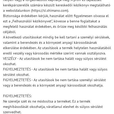
kerékpárszerelők számára készült kereskedői kézikönyv megtalálható
a weboldalunkon (https://si.shimano.com).
Biztonsága érdekében kérjük, használat előtt figyelmesen olvassa el
ezt a „Felhasználói kézikönyvet”, kövesse a benne foglaltakat a
megfelelő használat érdekében, és őrizze meg későbbi felhasználás
céljából.
A következő utasításokat mindig be kell tartani a személyi sérülések,
valamint a berendezés és a környezet anyagi károsodásának
elkerülése érdekében. Az utasítások a termék helytelen használatából
eredő veszély vagy károsodás mértéke szerint vannak osztályozva.
VESZÉLY - Az utasítások be nem tartása halált vagy súlyos sérülést
okozhat.
FIGYELMEZTETÉS - Az utasítások be nem tartása halált vagy súlyos
sérülést okozhat.
FIGYELMEZTETÉS - Az utasítások be nem tartása személyi sérülést
vagy a berendezés és a környezet anyagi károsodását okozhatja.
FIGYELMEZTETÉS:
Ne szerelje szét és ne módosítsa a terméket. Ez a termék
meghibásodását okozhatja, váratlanul eleshet és súlyos sérülést
szenvedhet.