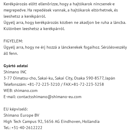
Kerékpározás előtt ellenőrizze, hogy a hajtókarok nincsenek-e
megrepedve. Ha repedések vannak, a hajtókarok eltörhetnek, és
leeshetsz a kerékpárról.
Ügyelj arra, hogy kerékpározás közben ne akadjon be ruha a láncba.
Különben leeshetsz a kerékpárról.
FIGYELEM:
Ügyelj arra, hogy ne érj hozzá a lánckerekek fogaihoz. Sérülésveszély
áll fenn.
Gyártó adatai
Shimano INC
3-77 Oimatsu-cho, Sakai-ku, Sakai City, Osaka 590-8577, Japán
Telefonszám: +81-72-223-3210 / FAX:+81-72-223-3258
WEB: shimano.com
E-mail: contactsshimano@shimano-eu.com
EU képviselő:
Shimano Europe BV
High Tech Campus 92, 5656 AG Eindhoven, Hollandia
Tel.: +31-40-2612222