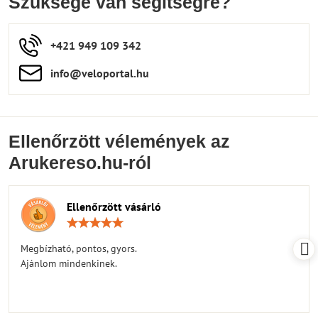
Szüksége van segítségre?
+421 949 109 342
info​​@veloportal​.hu
Ellenőrzött vélemények az
Arukereso.hu-ról
Ellenőrzött vásárló
Értékelés:
5
/
Megbízható, pontos, gyors.
5
Ajánlom mindenkinek.