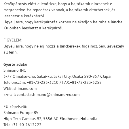
Kerékpározás előtt ellenőrizze, hogy a hajtókarok nincsenek-e
megrepedve. Ha repedések vannak, a hajtókarok eltörhetnek, és
leeshetsz a kerékpárról.
Ügyelj arra, hogy kerékpározás közben ne akadjon be ruha a láncba.
Különben leeshetsz a kerékpárról.
FIGYELEM:
Ügyelj arra, hogy ne érj hozzá a lánckerekek fogaihoz. Sérülésveszély
áll fenn.
Gyártó adatai
Shimano INC
3-77 Oimatsu-cho, Sakai-ku, Sakai City, Osaka 590-8577, Japán
Telefonszám: +81-72-223-3210 / FAX:+81-72-223-3258
WEB: shimano.com
E-mail: contactsshimano@shimano-eu.com
EU képviselő:
Shimano Europe BV
High Tech Campus 92, 5656 AG Eindhoven, Hollandia
Tel.: +31-40-2612222