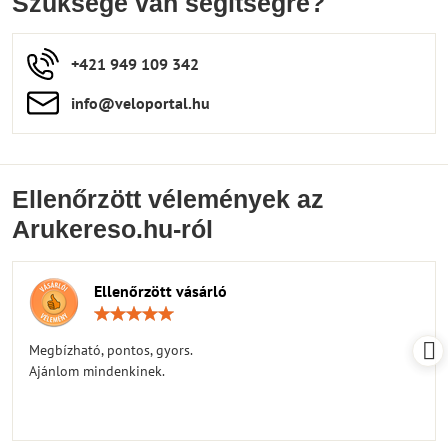
Szüksége van segítségre?
+421 949 109 342
info​​@veloportal​.hu
Ellenőrzött vélemények az
Arukereso.hu-ról
Ellenőrzött vásárló
Értékelés:
5
/
Megbízható, pontos, gyors.
5
Ajánlom mindenkinek.