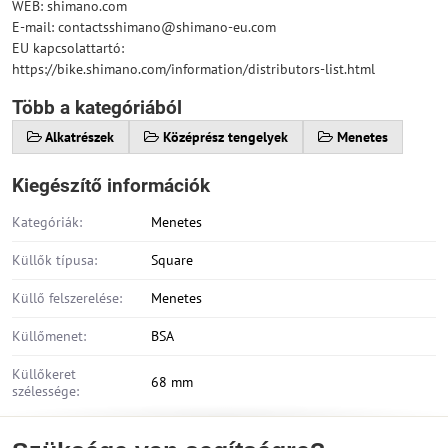
WEB: shimano.com
E-mail: contactsshimano@shimano-eu.com
EU kapcsolattartó:
https://bike.shimano.com/information/distributors-list.html
Több a kategóriából
Alkatrészek
Középrész tengelyek
Menetes
Kiegészítő információk
Kategóriák:
Menetes
Küllők típusa:
Square
Küllő felszerelése:
Menetes
Küllőmenet:
BSA
Küllőkeret
68 mm
szélessége: