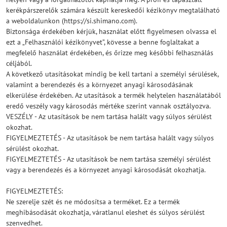
kerékpárszerelők számára készült kereskedői kézikönyv megtalálható
a weboldalunkon (https://si.shimano.com).
Biztonsága érdekében kérjük, használat előtt figyelmesen olvassa el
ezt a „Felhasználói kézikönyvet”, kövesse a benne foglaltakat a
megfelelő használat érdekében, és őrizze meg későbbi felhasználás
céljából.
A következő utasításokat mindig be kell tartani a személyi sérülések,
valamint a berendezés és a környezet anyagi károsodásának
elkerülése érdekében. Az utasítások a termék helytelen használatából
eredő veszély vagy károsodás mértéke szerint vannak osztályozva.
VESZÉLY - Az utasítások be nem tartása halált vagy súlyos sérülést
okozhat.
FIGYELMEZTETÉS - Az utasítások be nem tartása halált vagy súlyos
sérülést okozhat.
FIGYELMEZTETÉS - Az utasítások be nem tartása személyi sérülést
vagy a berendezés és a környezet anyagi károsodását okozhatja.
FIGYELMEZTETÉS:
Ne szerelje szét és ne módosítsa a terméket. Ez a termék
meghibásodását okozhatja, váratlanul eleshet és súlyos sérülést
szenvedhet.