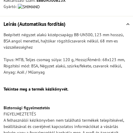
Raktározási szám:
EBBUN300B23X
Gyártó:
Leírás (Automatikus fordítás)
Beépített négyzet alakú középcsapágy BB-UN300, 123 mm hosszú,
BSA angol menettel, hajtókar rögzítőcsavarok nélkül. 68 mm-es
vázszélességhez
Típus: MTB, Teljes csomag súlya: 120 g, Hossz/Átmérő: 68x123 mm,
Rögzítési mód: BSA, Négyzet alakú, szürke/fekete, csavarok nélkül,
Anyag: Acél / Műanyag
Tekintse meg a termék kézikönyvét.
Biztonsági figyelmeztetés
FIGYELMEZTETÉS
A felhasználói kézikönyvben nem található termékek telepítésével,
beállításával és cseréjével kapcsolatos információkat a vásárlás
helyén vagy a forgalmazótól kaphatja meg. A profi és tapasztalt