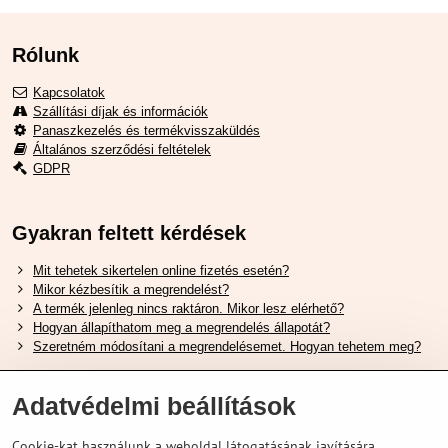
Rólunk
Kapcsolatok
Szállítási díjak és információk
Panaszkezelés és termékvisszaküldés
Általános szerződési feltételek
GDPR
Gyakran feltett kérdések
Mit tehetek sikertelen online fizetés esetén?
Mikor kézbesítik a megrendelést?
A termék jelenleg nincs raktáron. Mikor lesz elérhető?
Hogyan állapíthatom meg a megrendelés állapotát?
Szeretném módosítani a megrendelésemet. Hogyan tehetem meg?
Hasznos Linkek
Adatvédelmi beállítások
Shimano cipőméret táblázat
Cookie-kat használunk a weboldal látogatásának javítására,