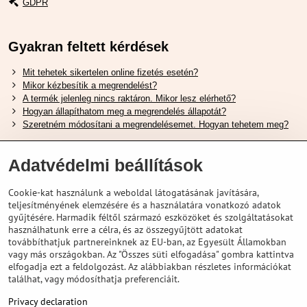
GDPR
Gyakran feltett kérdések
Mit tehetek sikertelen online fizetés esetén?
Mikor kézbesítik a megrendelést?
A termék jelenleg nincs raktáron. Mikor lesz elérhető?
Hogyan állapíthatom meg a megrendelés állapotát?
Szeretném módosítani a megrendelésemet. Hogyan tehetem meg?
Hasznos Linkek
Adatvédelmi beállítások
Shimano cipőméret táblázat
Cookie-kat használunk a weboldal látogatásának javítására,
Hogyan válasszuk ki a megfelelő felfüggesztési villát ?
teljesítményének elemzésére és a használatára vonatkozó adatok
Hogyan válasszuk ki a megfelelő méretű sisakot?
gyűjtésére. Harmadik féltől származó eszközöket és szolgáltatásokat
Shimano E-Bike Akkumulátor Útmutató
használhatunk erre a célra, és az összegyűjtött adatokat
Schwalbe Tubeless Gumik Felfedezése
továbbíthatjuk partnereinknek az EU-ban, az Egyesült Államokban
vagy más országokban. Az "Összes süti elfogadása" gombra kattintva
elfogadja ezt a feldolgozást. Az alábbiakban részletes információkat
találhat, vagy módosíthatja preferenciáit.
Privacy declaration