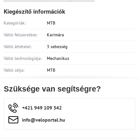
Kiegészítő információk
Kategóriák:
MTB
Váltó felszerelése:
Karimára
Váltó áttételei:
3 sebesség
Váltó technológiája:
Mechanikus
Váltó célja:
MTB
Szüksége van segítségre?
+421 949 109 342
info​​@veloportal​.hu