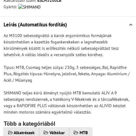
Raktározási szám:
ESLM3100LB
Gyártó:
Leírás (Automatikus fordítás)
Az M3100 sebességváltó a karok ergonómikus formájának
köszönhetően a kazettás fogaskerekeken a legnehezebb
körülmények között is erőfeszítés nélküli sebességváltást tesz
lehetővé. A váltás ideális a versenyzők széles köréhez.
Típus: MTB, Csomag teljes súlya: 230g, 3 sebességes, Bal, Rapidfire
Plus, Rögzítés típusa: Hüvelyre, jelzővel, fekete, Anyaga: Alumínium /
Acél / Műanyag
SHIMANO teljes körű élményt nyújtó MTB bemutató ALIV. A 9
sebességes rendszernek, a hatékony V-fékeknek és a tárcsafékeknek,
vagy a RAPIDFIRE PLUS váltásnak köszönhetően az ALIVIO készlet
minden motoros számára egyértelmű választás.
Több a kategóriából
Alkatrészek
Váltókar
MTB