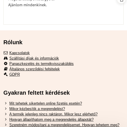
5
Ajánlom mindenkinek.
Rólunk
Kapcsolatok
Szállítási díjak és információk
Panaszkezelés és termékvisszaküldés
Általános szerződési feltételek
GDPR
Gyakran feltett kérdések
Mit tehetek sikertelen online fizetés esetén?
Mikor kézbesítik a megrendelést?
A termék jelenleg nincs raktáron. Mikor lesz elérhető?
Hogyan állapíthatom meg a megrendelés állapotát?
Szeretném módosítani a megrendelésemet. Hogyan tehetem meg?