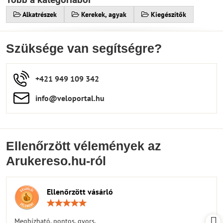
Alkatrészek
Kerekek, agyak
Kiegészítők
Szüksége van segítségre?
+421 949 109 342
info​​@veloportal​.hu
Ellenőrzött vélemények az
Arukereso.hu-ról
Ellenőrzött vásárló
Értékelés:
5
/
Megbízható, pontos, gyors.