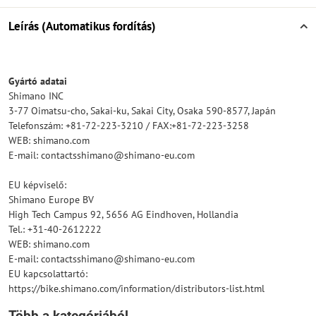
Leírás (Automatikus fordítás)
Gyártó adatai
Shimano INC
3-77 Oimatsu-cho, Sakai-ku, Sakai City, Osaka 590-8577, Japán
Telefonszám: +81-72-223-3210 / FAX:+81-72-223-3258
WEB: shimano.com
E-mail: contactsshimano@shimano-eu.com
EU képviselő:
Shimano Europe BV
High Tech Campus 92, 5656 AG Eindhoven, Hollandia
Tel.: +31-40-2612222
WEB: shimano.com
E-mail: contactsshimano@shimano-eu.com
EU kapcsolattartó:
https://bike.shimano.com/information/distributors-list.html
Több a kategóriából