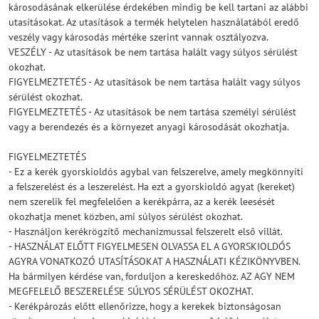
károsodásának elkerülése érdekében mindig be kell tartani az alábbi
utasításokat. Az utasítások a termék helytelen használatából eredő
veszély vagy károsodás mértéke szerint vannak osztályozva.
VESZÉLY - Az utasítások be nem tartása halált vagy súlyos sérülést
okozhat.
FIGYELMEZTETÉS - Az utasítások be nem tartása halált vagy súlyos
sérülést okozhat.
FIGYELMEZTETÉS - Az utasítások be nem tartása személyi sérülést
vagy a berendezés és a környezet anyagi károsodását okozhatja.
FIGYELMEZTETÉS
- Ez a kerék gyorskioldós agybal van felszerelve, amely megkönnyíti
a felszerelést és a leszerelést. Ha ezt a gyorskioldó agyat (kereket)
nem szerelik fel megfelelően a kerékpárra, az a kerék leesését
okozhatja menet közben, ami súlyos sérülést okozhat.
- Használjon kerékrögzítő mechanizmussal felszerelt első villát.
- HASZNÁLAT ELŐTT FIGYELMESEN OLVASSA EL A GYORSKIOLDÓS
AGYRA VONATKOZÓ UTASÍTÁSOKAT A HASZNÁLATI KÉZIKÖNYVBEN.
Ha bármilyen kérdése van, forduljon a kereskedőhöz. AZ AGY NEM
MEGFELELŐ BESZERELÉSE SÚLYOS SÉRÜLÉST OKOZHAT.
- Kerékpározás előtt ellenőrizze, hogy a kerekek biztonságosan