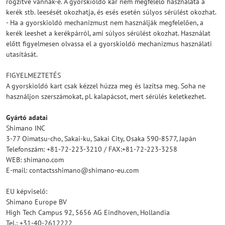
rögzítve vannak-e. A gyorskioldó kar nem megfelelő használata a
kerék stb. leesését okozhatja, és esés esetén súlyos sérülést okozhat.
- Ha a gyorskioldó mechanizmust nem használják megfelelően, a
kerék leeshet a kerékpárról, ami súlyos sérülést okozhat. Használat
előtt figyelmesen olvassa el a gyorskioldó mechanizmus használati
utasítását.
FIGYELMEZTETÉS
A gyorskioldó kart csak kézzel húzza meg és lazítsa meg. Soha ne
használjon szerszámokat, pl. kalapácsot, mert sérülés keletkezhet.
Gyártó adatai
Shimano INC
3-77 Oimatsu-cho, Sakai-ku, Sakai City, Osaka 590-8577, Japán
Telefonszám: +81-72-223-3210 / FAX:+81-72-223-3258
WEB: shimano.com
E-mail: contactsshimano@shimano-eu.com
EU képviselő:
Shimano Europe BV
High Tech Campus 92, 5656 AG Eindhoven, Hollandia
Tel.: +31-40-2612222