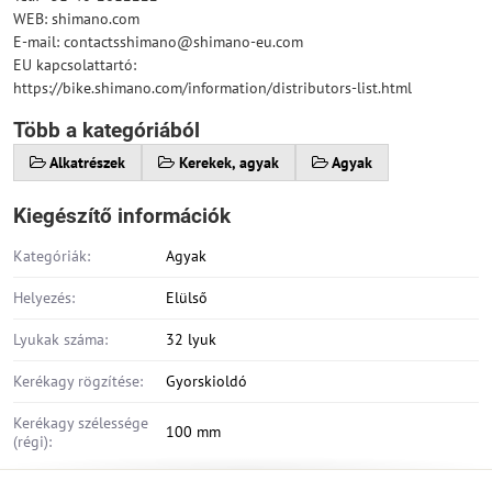
WEB: shimano.com
E-mail: contactsshimano@shimano-eu.com
EU kapcsolattartó:
https://bike.shimano.com/information/distributors-list.html
Több a kategóriából
Alkatrészek
Kerekek, agyak
Agyak
Kiegészítő információk
Kategóriák:
Agyak
Helyezés:
Elülső
Lyukak száma:
32 lyuk
Kerékagy rögzítése:
Gyorskioldó
Kerékagy szélessége
100 mm
(régi):