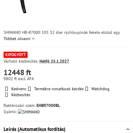
SHIMANO HB-R7000 105 32 dier rýchloupinák fekete elülső agy
Többet olvasni
KIFOGYOTT
Várható kézbesítés:
Hétfő
25.1.2027
12448 ft
9802 ft
excl. ÁFA
Kedvenc
Termékre vonatkozó kérdés
Watchdog
Kézbesítés
Raktározási szám:
EHBR7000BL
Gyártó:
Leírás (Automatikus fordítás)