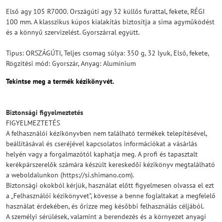
Első agy 105 R7000. Országúti agy 32 küllős furattal, fekete, RÉGI
100 mm. A klasszikus kúpos kialakítás biztosítja a sima agyműködést
és a könnyű szervizelést. Gyorszárral együtt.
Típus: ORSZÁGÚTI, Teljes csomag súlya: 350 g, 32 lyuk, Első, fekete,
Rögzítési mód: Gyorszár, Anyag: Alumínium
Tekintse meg a termék kézikönyvét.
Biztonsági figyelmeztetés
FIGYELMEZTETÉS
A felhasználói kézikönyvben nem található termékek telepítésével,
beállításával és cseréjével kapcsolatos információkat a vásárlás
helyén vagy a forgalmazótól kaphatja meg. A profi és tapasztalt
kerékpárszerelők számára készült kereskedői kézikönyv megtalálható
a weboldalunkon (https://si.shimano.com).
Biztonsági okokból kérjük, használat előtt figyelmesen olvassa el ezt
a „Felhasználói kézikönyvet”, kövesse a benne foglaltakat a megfelelő
használat érdekében, és őrizze meg későbbi felhasználás céljából.
A személyi sérülések, valamint a berendezés és a környezet anyagi