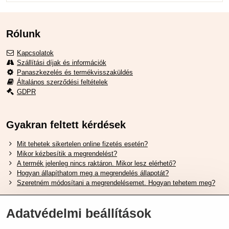
Rólunk
Kapcsolatok
Szállítási díjak és információk
Panaszkezelés és termékvisszaküldés
Általános szerződési feltételek
GDPR
Gyakran feltett kérdések
Mit tehetek sikertelen online fizetés esetén?
Mikor kézbesítik a megrendelést?
A termék jelenleg nincs raktáron. Mikor lesz elérhető?
Hogyan állapíthatom meg a megrendelés állapotát?
Szeretném módosítani a megrendelésemet. Hogyan tehetem meg?
Hasznos Linkek
Adatvédelmi beállítások
Shimano cipőméret táblázat