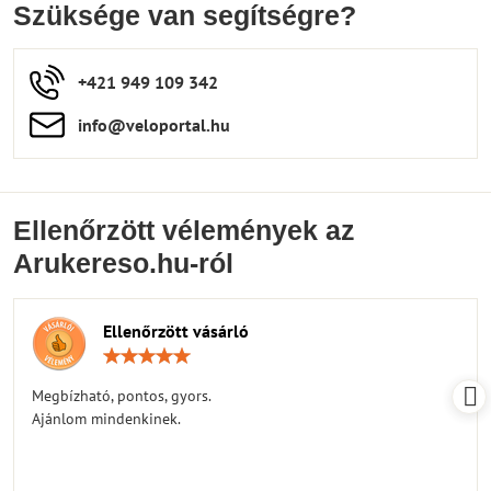
Szüksége van segítségre?
+421 949 109 342
info​​@veloportal​.hu
Ellenőrzött vélemények az
Arukereso.hu-ról
Ellenőrzött vásárló
Értékelés:
5
/
Megbízható, pontos, gyors.
5
Ajánlom mindenkinek.