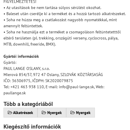
FIGYELMEZTETÉS!
• Az utasítások be nem tartása súlyos sérülést okozhat.
• Baleset után cserélje ki a terméket és a hozzá tartozó alkatrészeket.
• Soha ne húzza meg a csatlakozást nagyobb nyomatékkal, mint
amennyit feltüntettek.
• Soha ne használja ezt a terméket a csomagoláson feltüntetetttől
eltérő területen (pl. trekking, országúti verseny, cyclocross, pálya,
MTB, downhill, freeride, BMX).
Gyártói információk
Gyártó:
PAUL LANGE OSLANY, s.r.o.
Mierová 854/37, 972 47 Oslany, SZLOVÁK KÖZTÁRSASÁG
IČO: 36306975, IČDPH: SK2020079875
Tel: +421 463 938 110, E-mail: info@paul-lange.sk, Web:
paullange.sk
Több a kategóriából
Alkatrészek
Nyergek
Nyergek
Kiegészítő információk