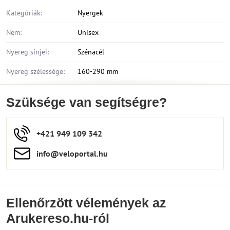
Kategóriák:
Nyergek
Nem:
Unisex
Nyereg sínjei:
Szénacél
Nyereg szélessége:
160-290 mm
Szüksége van segítségre?
+421 949 109 342
info​​@veloportal​.hu
Ellenőrzött vélemények az
Arukereso.hu-ról