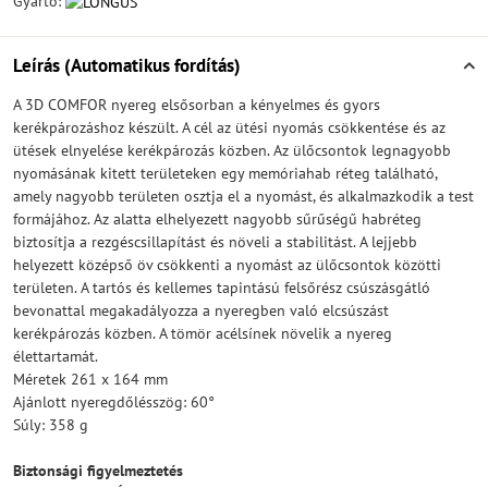
Gyártó:
Leírás (Automatikus fordítás)
A 3D COMFOR nyereg elsősorban a kényelmes és gyors
kerékpározáshoz készült. A cél az ütési nyomás csökkentése és az
ütések elnyelése kerékpározás közben. Az ülőcsontok legnagyobb
nyomásának kitett területeken egy memóriahab réteg található,
amely nagyobb területen osztja el a nyomást, és alkalmazkodik a test
formájához. Az alatta elhelyezett nagyobb sűrűségű habréteg
biztosítja a rezgéscsillapítást és növeli a stabilitást. A lejjebb
helyezett középső öv csökkenti a nyomást az ülőcsontok közötti
területen. A tartós és kellemes tapintású felsőrész csúszásgátló
bevonattal megakadályozza a nyeregben való elcsúszást
kerékpározás közben. A tömör acélsínek növelik a nyereg
élettartamát.
Méretek 261 x 164 mm
Ajánlott nyeregdőlésszög: 60°
Súly: 358 g
Biztonsági figyelmeztetés