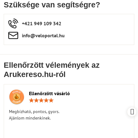
Szüksége van segítségre?
+421 949 109 342
info​​@veloportal​.hu
Ellenőrzött vélemények az
Arukereso.hu-ról
Ellenőrzött vásárló
Értékelés:
5
/
Megbízható, pontos, gyors.
5
Ajánlom mindenkinek.