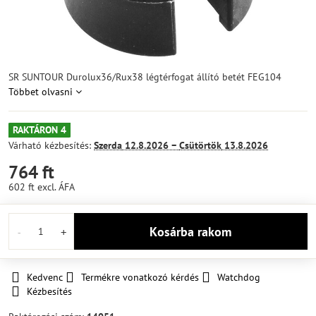
SR SUNTOUR Durolux36/Rux38 légtérfogat állító betét FEG104
Többet olvasni
RAKTÁRON 4
Várható kézbesítés:
Szerda
12.8.2026 −
Csütörtök
13.8.2026
764 ft
602 ft
excl. ÁFA
Kosárba rakom
Kedvenc
Termékre vonatkozó kérdés
Watchdog
Kézbesítés