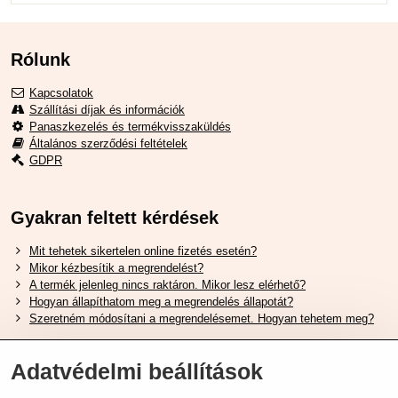
Rólunk
Kapcsolatok
Szállítási díjak és információk
Panaszkezelés és termékvisszaküldés
Általános szerződési feltételek
GDPR
Gyakran feltett kérdések
Mit tehetek sikertelen online fizetés esetén?
Mikor kézbesítik a megrendelést?
A termék jelenleg nincs raktáron. Mikor lesz elérhető?
Hogyan állapíthatom meg a megrendelés állapotát?
Szeretném módosítani a megrendelésemet. Hogyan tehetem meg?
Hasznos Linkek
Adatvédelmi beállítások
Shimano cipőméret táblázat