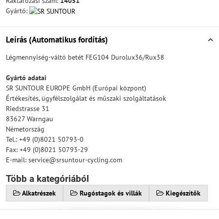
Raktározási szám:
14051
Gyártó:
Leírás (Automatikus fordítás)
Légmennyiség-váltó betét FEG104 Durolux36/Rux38
Gyártó adatai
SR SUNTOUR EUROPE GmbH (Európai központ)
Értékesítés, ügyfélszolgálat és műszaki szolgáltatások
Riedstrasse 31
83627 Warngau
Németország
Tel.: +49 (0)8021 50793-0
Fax: +49 (0)8021 50793-29
E-mail: service@srsuntour-cycling.com
Több a kategóriából
Alkatrészek
Rugóstagok és villák
Kiegészítők