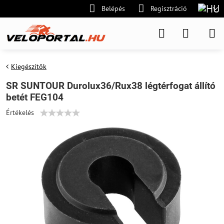
Belépés
Regisztráció
Kiegészítők
SR SUNTOUR Durolux36/Rux38 légtérfogat állító
betét FEG104
Értékelés