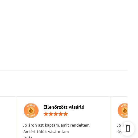
Ellenőrzött vásárló
elés:
Értékelés:
5
/
Jó áron azt kaptam, amit rendeltem.
Jó árak
5
Amiért tőlük vásároltam
Gyors kiszá