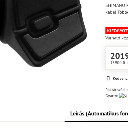
SHIMANO Ka
kábel
Többe
KIFOGYOT
Várható kéz
2019
15900 ft
Kedvenc
Raktározási 
Gyártó:
Leírás (Automatikus for