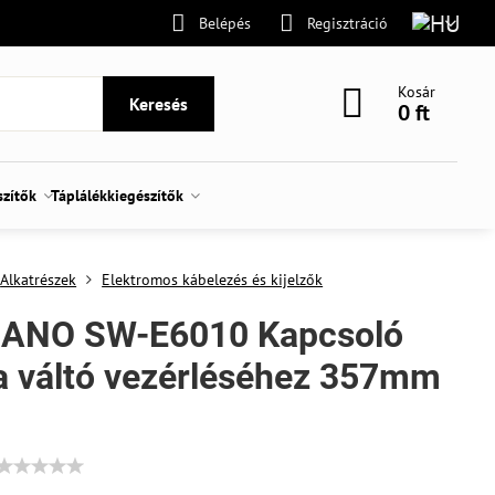
Belépés
Regisztráció
Kosár
Keresés
0 ft
szítők
Táplálékkiegészítők
Alkatrészek
Elektromos kábelezés és kijelzők
ANO SW-E6010 Kapcsoló
a váltó vezérléséhez 357mm