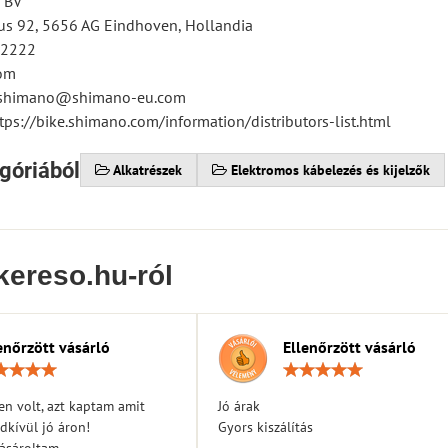
 BV
s 92, 5656 AG Eindhoven, Hollandia
12222
om
tsshimano@shimano-eu.com
tps://bike.shimano.com/information/distributors-list.html
góriából
Alkatrészek
Elektromos kábelezés és kijelzők
kereso.hu-ról
enőrzött vásárló
Ellenőrzött vásárló
Értékelés:
Érték
5
5
/
/
n volt, azt kaptam amit
Jó árak
5
5
dkívül jó áron!
Gyors kiszálítás