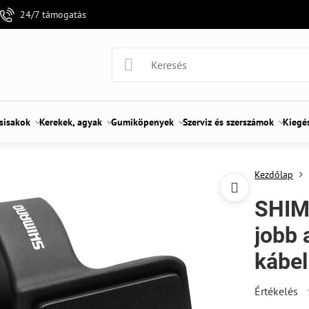
24/7 támogatás
 sisakok
Kerekek, agyak
Gumiköpenyek
Szerviz és szerszámok
Kiegé
Kezdőlap
SHIM
jobb 
kábel
Értékelés