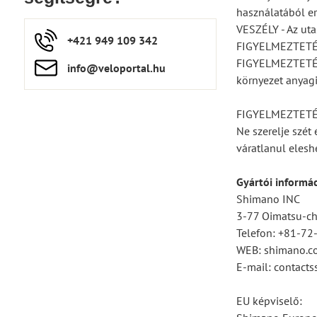
használatából er
VESZÉLY - Az uta
+421 949 109 342
FIGYELMEZTETÉS -
FIGYELMEZTETÉS -
info​​@veloportal​.hu
környezet anyagi
FIGYELMEZTETÉ
Ne szerelje szét
váratlanul elesh
Gyártói informá
Shimano INC
3-77 Oimatsu-cho
Telefon: +81-7
WEB: shimano.c
E-mail: contac
EU képviselő: