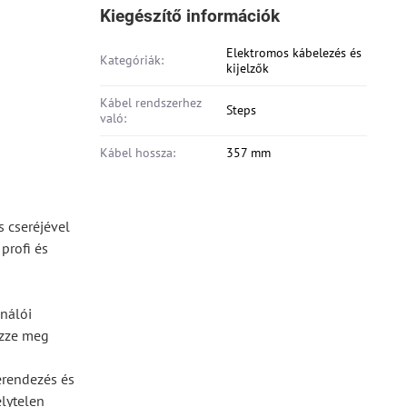
Kiegészítő információk
Elektromos kábelezés és
Kategóriák:
kijelzők
Kábel rendszerhez
Steps
való:
Kábel hossza:
357 mm
s cseréjével
profi és
ználói
izze meg
erendezés és
lytelen