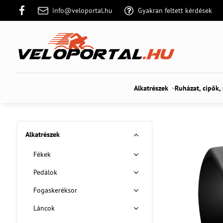
info@veloportal.hu
Gyakran feltett kérdések
Alkatrészek
Ruházat, cipők,
Alkatrészek
Fékek
Pedálok
Fogaskeréksor
Láncok