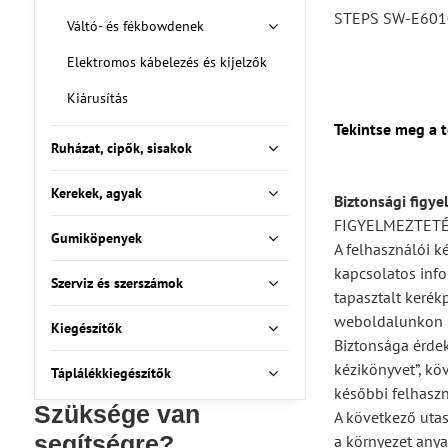
STEPS SW-E6010
Váltó- és fékbowdenek
Elektromos kábelezés és kijelzők
Kiárusítás
Tekintse meg a 
Ruházat, cipők, sisakok
Kerekek, agyak
Biztonsági figye
FIGYELMEZTET
Gumiköpenyek
A felhasználói k
kapcsolatos info
Szerviz és szerszámok
tapasztalt kerék
weboldalunkon (
Kiegészítők
Biztonsága érdek
kézikönyvet”, kö
Táplálékkiegészítők
későbbi felhaszn
Szüksége van
A következő utas
segítségre?
a környezet anya