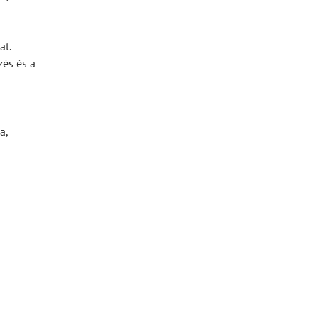
at.
zés és a
a,