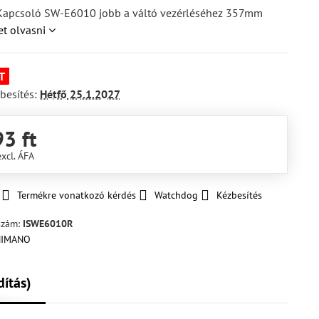
pcsoló SW-E6010 jobb a váltó vezérléséhez 357mm
t olvasni
T
besítés:
Hétfő
25.1.2027
3 ft
excl. ÁFA
Termékre vonatkozó kérdés
Watchdog
Kézbesítés
szám:
ISWE6010R
dítás)