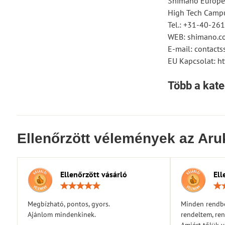
Shimano Europe
High Tech Campu
Tel.: +31-40-26
WEB: shimano.c
E-mail: contac
EU Kapcsolat: ht
Több a kate
Ellenőrzött vélemények az Aru
Ellenőrzött vásárló
Ell
Értékelés:
5
/
Megbízható, pontos, gyors.
Minden rendbe
5
Ajánlom mindenkinek.
rendeltem, ren