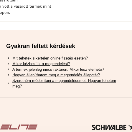
vásároltam
 volt a vásárolt termék mint
hopon.
Gyakran feltett kérdések
Mit tehetek sikertelen online fizetés esetén?
Mikor kézbesítik a megrendelést?
A termék jelenleg nincs raktáron. Mikor lesz elérhető?
Hogyan állapíthatom meg a megrendelés állapotát?
Szeretném módosítani a megrendelésemet. Hogyan tehetem
meg?