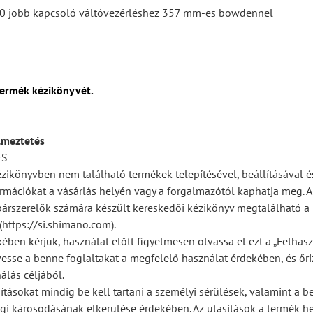
 jobb kapcsoló váltóvezérléshez 357 mm-es bowdennel
termék kézikönyvét.
lmeztetés
ÉS
ézikönyvben nem található termékek telepítésével, beállításával é
rmációkat a vásárlás helyén vagy a forgalmazótól kaphatja meg. A 
párszerelők számára készült kereskedői kézikönyv megtalálható a
https://si.shimano.com).
ében kérjük, használat előtt figyelmesen olvassa el ezt a „Felhas
vesse a benne foglaltakat a megfelelő használat érdekében, és őr
álás céljából.
ításokat mindig be kell tartani a személyi sérülések, valamint a b
gi károsodásának elkerülése érdekében. Az utasítások a termék he