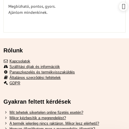
/
Megbízható, pontos, gyors.
5
Ajánlom mindenkinek.
Rólunk
Kapcsolatok
Szállítási díjak és információk
Panaszkezelés és termékvisszaküldés
Általános szerződési feltételek
GDPR
Gyakran feltett kérdések
Mit tehetek sikertelen online fizetés esetén?
Mikor kézbesítik a megrendelést?
A termék jelenleg nincs raktáron. Mikor lesz elérhető?
Hogyan állapíthatom meg a megrendelés állapotát?