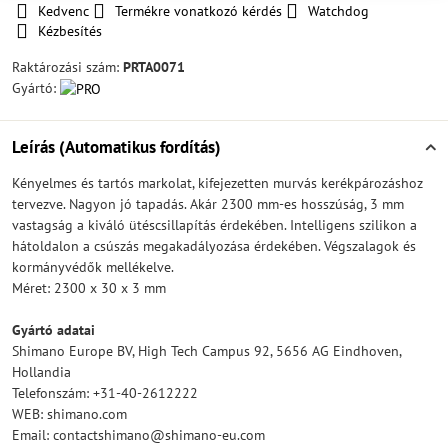
Kedvenc
Termékre vonatkozó kérdés
Watchdog
Kézbesítés
Raktározási szám:
PRTA0071
Gyártó:
Leírás (Automatikus fordítás)
Kényelmes és tartós markolat, kifejezetten murvás kerékpározáshoz
tervezve. Nagyon jó tapadás. Akár 2300 mm-es hosszúság, 3 mm
vastagság a kiváló ütéscsillapítás érdekében. Intelligens szilikon a
hátoldalon a csúszás megakadályozása érdekében. Végszalagok és
kormányvédők mellékelve.
Méret: 2300 x 30 x 3 mm
Gyártó adatai
Shimano Europe BV, High Tech Campus 92, 5656 AG Eindhoven,
Hollandia
Telefonszám: +31-40-2612222
WEB: shimano.com
Email: contactshimano@shimano-eu.com