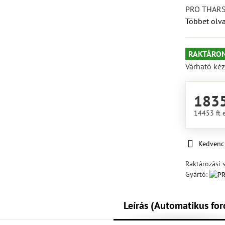
PRO THARS
Többet olv
RAKTÁRON
Várható kéz
1835
14453 ft
Kedvenc
Raktározási 
Gyártó:
Leírás (Automatikus for