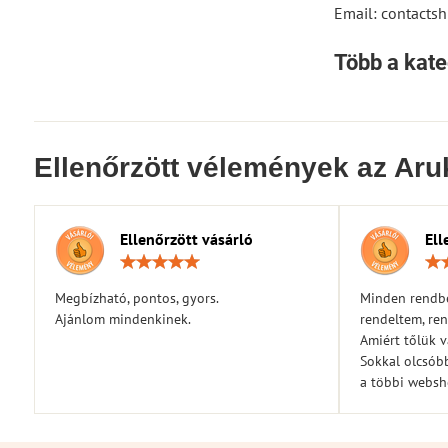
Email: contact
Több a kate
Ellenőrzött vélemények az Aru
Ellenőrzött vásárló
Ell
Értékelés:
5
/
Megbízható, pontos, gyors.
Minden rendbe
5
Ajánlom mindenkinek.
rendeltem, ren
Amiért tőlük 
Sokkal olcsóbb
a többi webs