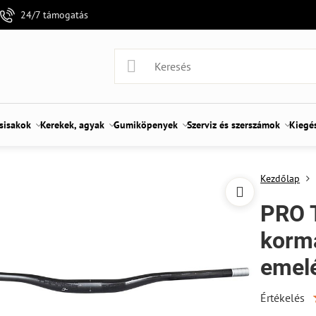
24/7 támogatás
 sisakok
Kerekek, agyak
Gumiköpenyek
Szerviz és szerszámok
Kiegé
Kezdőlap
PRO 
korm
emel
Értékelés