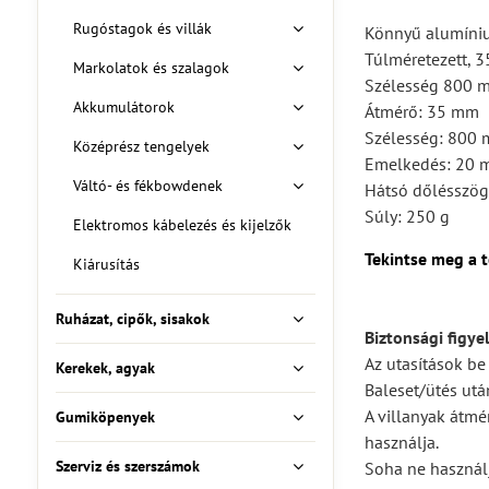
Rugóstagok és villák
Könnyű alumíni
Túlméretezett, 
Markolatok és szalagok
Szélesség 800 mm
Akkumulátorok
Átmérő: 35 mm
Szélesség: 800
Középrész tengelyek
Emelkedés: 20
Váltó- és fékbowdenek
Hátsó dőlésszög
Súly: 250 g
Elektromos kábelezés és kijelzők
Tekintse meg a t
Kiárusítás
Ruházat, cipők, sisakok
Biztonsági figye
Az utasítások be
Kerekek, agyak
Baleset/ütés után
A villanyak átmé
Gumiköpenyek
használja.
Szerviz és szerszámok
Soha ne használj