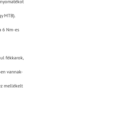
i nyomatékot
gy MTB).
a 6 Nm-es
ul fékkarok,
lően vannak-
ez mellékelt