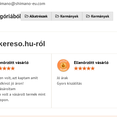
shimano@shimano-eu.com
góriából
Alkatrészek
Kormányok
Kormányok
kereso.hu-ról
enőrzött vásárló
Ellenőrzött vásárló
Értékelés:
Érték
5
5
/
/
n volt, azt kaptam amit
Jó árak
5
5
dkívül jó áron!
Gyors kiszálítás
vásároltam
 volt a vásárolt termék mint
hopon.