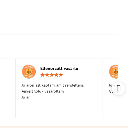
Ellenőrzött vásárló
elés:
Értékelés:
5
/
Jó áron azt kaptam, amit rendeltem.
Jó árak
5
Amiért tőlük vásároltam
Gyors kiszá
Jó ár