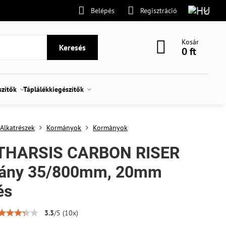
Belépés
Regisztráció
Kosár
Keresés
0 ft
szítők
Táplálékkiegészítők
Alkatrészek
Kormányok
Kormányok
THARSIS CARBON RISER
ány 35/800mm, 20mm
és
3.3
/
5
(
10
x)