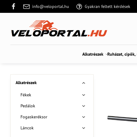
info@veloportal.hu
Gyakran feltett kérdések
Alkatrészek
Ruházat, cipők,
Alkatrészek
Fékek
Pedálok
Fogaskeréksor
Láncok