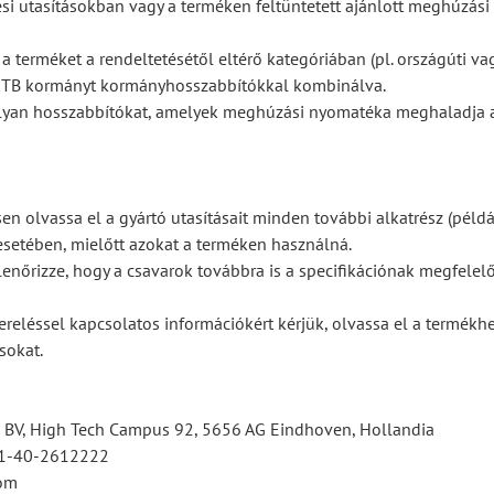
ési utasításokban vagy a terméken feltüntetett ajánlott meghúzás
 a terméket a rendeltetésétől eltérő kategóriában (pl. országúti va
MTB kormányt kormányhosszabbítókkal kombinálva.
lyan hosszabbítókat, amelyek meghúzási nyomatéka meghaladja 
sen olvassa el a gyártó utasításait minden további alkatrész (példá
 esetében, mielőtt azokat a terméken használná.
enőrizze, hogy a csavarok továbbra is a specifikációnak megfele
ereléssel kapcsolatos információkért kérjük, olvassa el a termékh
ásokat.
BV, High Tech Campus 92, 5656 AG Eindhoven, Hollandia
31-40-2612222
om