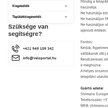
Mindig a telepít
Kiegészítők
használja.
Ne használja ezt
Táplálékkiegészítők
Ne használjon 
Ne használjon o
Szüksége van
ajánlott értéket.
segítségre?
Fontos:
Kérjük, figyelme
+421 949 109 342
váltókarok stb.)
info​​@veloportal​.hu
Rendszeresen ell
e meghúzva.
A helyes összesz
telepítési utasít
Gyártó adatai
Shimano Europe 
Telefonszám: +
WEB: shimano.c