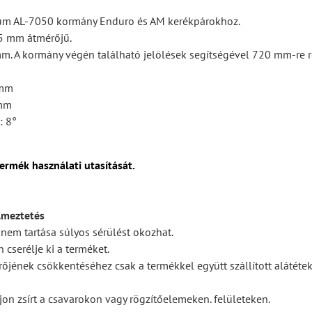
um AL-7050 kormány Enduro és AM kerékpárokhoz.
35 mm átmérőjű.
. A kormány végén található jelölések segítségével 720 mm-re r
 mm
 mm
: 8°
ermék használati utasítását.
lmeztetés
 nem tartása súlyos sérülést okozhat.
 cserélje ki a terméket.
rőjének csökkentéséhez csak a termékkel együtt szállított alátéte
on zsírt a csavarokon vagy rögzítőelemeken. felületeken.