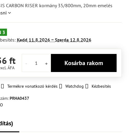
IS CARBON RISER kormány 35/800mm, 20mm emelés
asni
 3
besítés:
Kedd
11.8.2026 −
Szerda
12.8.2026
6 ft
Kosárba rakom
excl. ÁFA
Termékre vonatkozó kérdés
Watchdog
Kézbesítés
szám:
PRHA0437
dítás)