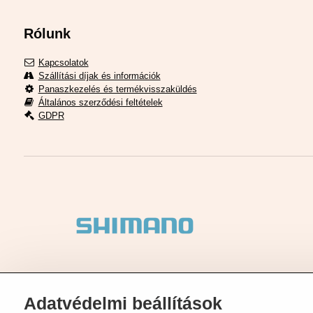
Rólunk
Kapcsolatok
Szállítási díjak és információk
Panaszkezelés és termékvisszaküldés
Általános szerződési feltételek
GDPR
Adatvédelmi beállítások