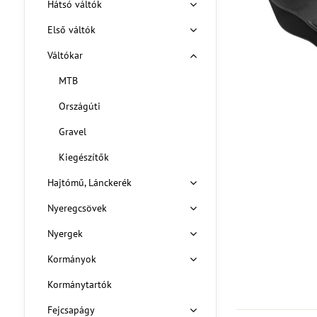
Hátsó váltók
Első váltók
Váltókar
MTB
Országúti
Gravel
Kiegészítők
Hajtómű, Lánckerék
Nyeregcsövek
Nyergek
Kormányok
Kormánytartók
Fejcsapágy