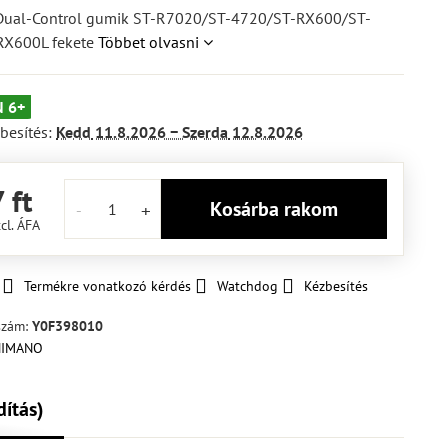
ual-Control gumik ST-R7020/ST-4720/ST-RX600/ST-
RX600L fekete
Többet olvasni
 6+
besítés:
Kedd
11.8.2026 −
Szerda
12.8.2026
 ft
Kosárba rakom
cl. ÁFA
Termékre vonatkozó kérdés
Watchdog
Kézbesítés
szám:
Y0F398010
dítás)