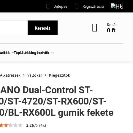
Belépés
Regisztráció
Kosár
Keresés
0 ft
szítők
Táplálékkiegészítők
Alkatrészek
Váltókar
Kiegészítők
ANO Dual-Control ST-
0/ST-4720/ST-RX600/ST-
0/BL-RX600L gumik fekete
2.25
/
5
(
4
x)