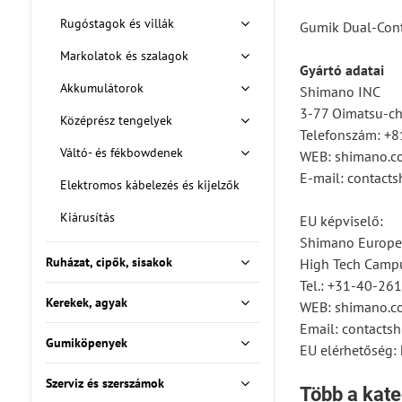
Rugóstagok és villák
Gumik Dual-Con
Markolatok és szalagok
Gyártó adatai
Akkumulátorok
Shimano INC
3-77 Oimatsu-cho
Középrész tengelyek
Telefonszám: +
Váltó- és fékbowdenek
WEB: shimano.c
E-mail: contac
Elektromos kábelezés és kijelzők
Kiárusítás
EU képviselő:
Shimano Europe
Ruházat, cipők, sisakok
High Tech Campu
Tel.: +31-40-26
Kerekek, agyak
WEB: shimano.c
Email: contact
Gumiköpenyek
EU elérhetőség: 
Szerviz és szerszámok
Több a kate