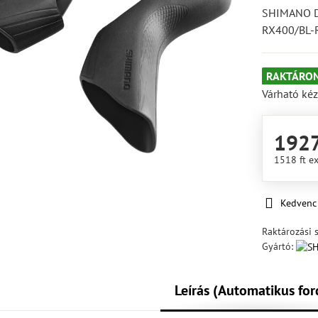
SHIMANO D
RX400/BL-
RAKTÁRON
Várható kéz
1927
1518 ft
ex
Kedvenc
Raktározási 
Gyártó:
Leírás (Automatikus for