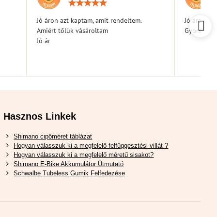
elés:
Értékelés:
5
/
Jó áron azt kaptam, amit rendeltem.
Jó árak
5
Amiért tőlük vásároltam
Gyors kiszá
Jó ár
Hasznos Linkek
Shimano cipőméret táblázat
Hogyan válasszuk ki a megfelelő felfüggesztési villát ?
Hogyan válasszuk ki a megfelelő méretű sisakot?
Shimano E-Bike Akkumulátor Útmutató
Schwalbe Tubeless Gumik Felfedezése