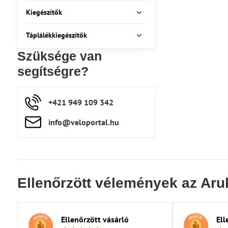
Kiegészítők
Táplálékkiegészítők
Szüksége van
segítségre?
+421 949 109 342
info​​@veloportal​.hu
Ellenőrzött vélemények az Aru
Ellenőrzött vásárló
Ell