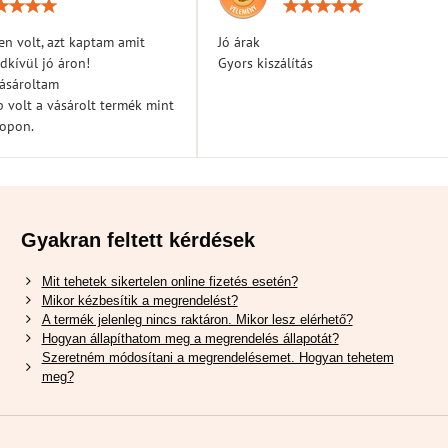
Értékelés:
Érték
5
5
/
/
n volt, azt kaptam amit
Jó árak
5
5
dkívül jó áron!
Gyors kiszálítás
vásároltam
 volt a vásárolt termék mint
hopon.
Gyakran feltett kérdések
Mit tehetek sikertelen online fizetés esetén?
Mikor kézbesítik a megrendelést?
A termék jelenleg nincs raktáron. Mikor lesz elérhető?
Hogyan állapíthatom meg a megrendelés állapotát?
Szeretném módosítani a megrendelésemet. Hogyan tehetem
meg?