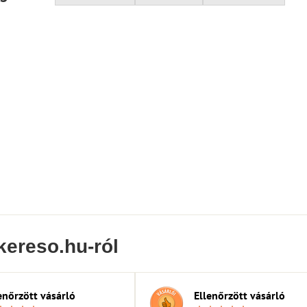
kereso.hu-ról
enőrzött vásárló
Ellenőrzött vásárló