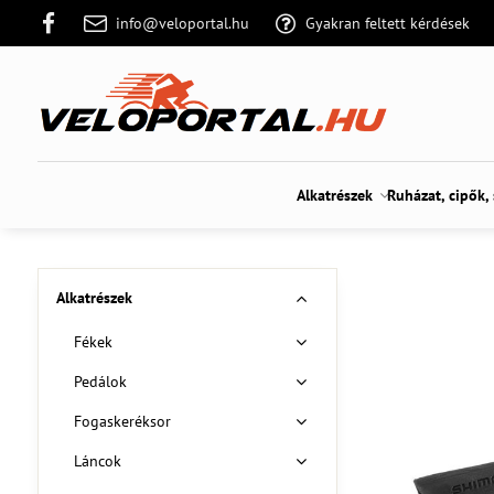
info@veloportal.hu
Gyakran feltett kérdések
Alkatrészek
Ruházat, cipők,
Alkatrészek
Fékek
Pedálok
Fogaskeréksor
Láncok