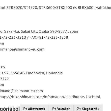
trol STR7020/ST4720, STRX600/STRX400 és BLRX600L váltókhoz,
, Sakai-ku, Sakai City, Osaka 590-8577, Japán
81-72-223-3210 / FAX:+81-72-223-3258
om
tshimano@shimano-eu.com
 BV
s 92, 5656 AG Eindhoven, Hollandia
12222
om
shimano@shimano-eu.com
https://bike.shimano.com/information/distributors-list.html
góriából
Alkatrészek
Váltókar
Kiegészítők