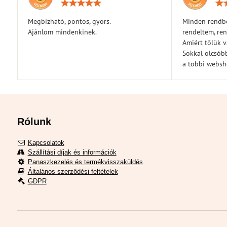
Értékelés:
5
/
Megbízható, pontos, gyors.
Minden rendbe
5
Ajánlom mindenkinek.
rendeltem, ren
Amiért tőlük 
Sokkal olcsóbb
a többi webs
Rólunk
Kapcsolatok
Szállítási díjak és információk
Panaszkezelés és termékvisszaküldés
Általános szerződési feltételek
GDPR