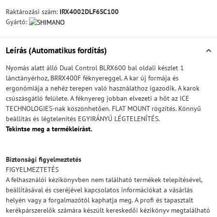
Raktározási szám:
IRX4002DLF6SC100
Gyártó:
Leírás (Automatikus fordítás)
Nyomás alatt álló Dual Control BLRX600 bal oldali készlet 1
lánctányérhoz, BRRX400F féknyereggel. A kar új formája és
ergonómiája a nehéz terepen való használathoz igazodik. A karok
csúszásgátló felülete. A féknyereg jobban elvezeti a hőt az ICE
TECHNOLOGIES-nak köszönhetően. FLAT MOUNT rögzítés. Könnyű
beállítás és légtelenítés EGYIRÁNYÚ LÉGTELENÍTÉS.
Tekintse meg a termékleírást.
Biztonsági figyelmeztetés
FIGYELMEZTETÉS
A felhasználói kézikönyvben nem található termékek telepítésével,
beállításával és cseréjével kapcsolatos információkat a vásárlás
helyén vagy a forgalmazótól kaphatja meg. A profi és tapasztalt
kerékpárszerelők számára készült kereskedői kézikönyv megtalálható