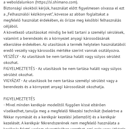
a weboldalunkon (https://si.shimano.com).
Biztonsági okokból kérjük, használat előtt figyelmesen olvassa el ezt
a „Felhasználói kézikönyvet”, kövesse az abban foglaltakat a
megfelelő használat érdekében, és őrizze meg későbbi felhasználás
céljából.
A következő utasításokat mindig be kell tartani a személyi sérülések,
valamint a berendezés és a környezet anyagi károsodásának
elkerülése érdekében. Az utasítások a termék helytelen használatából
eredő veszély vagy károsodás mértéke szerint vannak osztályozva.
VESZÉLY - Az utasítások be nem tartása halált vagy súlyos sérülést
okozhat.
FIGYELMEZTETÉS - Az utasítások be nem tartása halált vagy súlyos
sérülést okozhat.
VIGYÁZAT - Az utasítások be nem tartása személyi sérülést vagy a
berendezés és a környezet anyagi károsodását okozhatja.
FIGYELMEZTETÉS
- Mivel minden kerékpár modelltől függően kissé eltérően
viselkedhet, tanulja meg a megfelelő fékezési technikát (beleértve a
fékkar nyomását és a kerékpár kezelési jellemzőit) és a kerékpár
kezelését. A kerékpár fékrendszerének nem megfelelő használata a