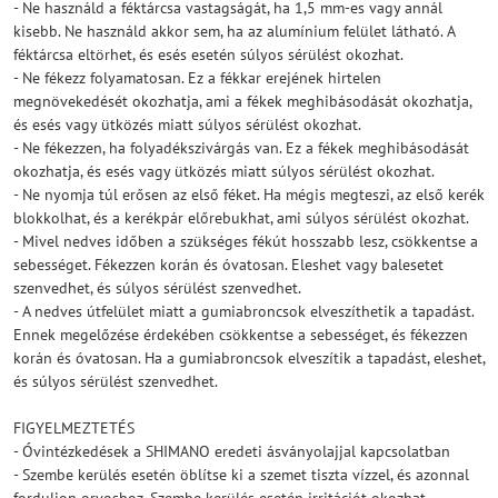
- Ne használd a féktárcsa vastagságát, ha 1,5 mm-es vagy annál
kisebb. Ne használd akkor sem, ha az alumínium felület látható. A
féktárcsa eltörhet, és esés esetén súlyos sérülést okozhat.
- Ne fékezz folyamatosan. Ez a fékkar erejének hirtelen
megnövekedését okozhatja, ami a fékek meghibásodását okozhatja,
és esés vagy ütközés miatt súlyos sérülést okozhat.
- Ne fékezzen, ha folyadékszivárgás van. Ez a fékek meghibásodását
okozhatja, és esés vagy ütközés miatt súlyos sérülést okozhat.
- Ne nyomja túl erősen az első féket. Ha mégis megteszi, az első kerék
blokkolhat, és a kerékpár előrebukhat, ami súlyos sérülést okozhat.
- Mivel nedves időben a szükséges fékút hosszabb lesz, csökkentse a
sebességet. Fékezzen korán és óvatosan. Eleshet vagy balesetet
szenvedhet, és súlyos sérülést szenvedhet.
- A nedves útfelület miatt a gumiabroncsok elveszíthetik a tapadást.
Ennek megelőzése érdekében csökkentse a sebességet, és fékezzen
korán és óvatosan. Ha a gumiabroncsok elveszítik a tapadást, eleshet,
és súlyos sérülést szenvedhet.
FIGYELMEZTETÉS
- Óvintézkedések a SHIMANO eredeti ásványolajjal kapcsolatban
- Szembe kerülés esetén öblítse ki a szemet tiszta vízzel, és azonnal