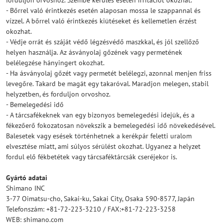
forduljon orvoshoz. Szembe kerülés esetén irritációt okozhat.
- Bőrrel való érintkezés esetén alaposan mossa le szappannal és
vízzel. A bőrrel való érintkezés kiütéseket és kellemetlen érzést
okozhat.
- Védje orrát és száját védő légzésvédő maszkkal, és jól szellőző
helyen használja. Az ásványolaj gőzének vagy permetének
belélegzése hányingert okozhat.
- Ha ásványolaj gőzét vagy permetét belélegzi, azonnal menjen friss
levegőre. Takard be magát egy takaróval. Maradjon melegen, stabil
helyzetben, és forduljon orvoshoz.
- Bemelegedési idő
- A tárcsafékeknek van egy bizonyos bemelegedési idejük, és a
fékezőerő fokozatosan növekszik a bemelegedési idő növekedésével.
Balesetek vagy esések történhetnek a kerékpár feletti uralom
elvesztése miatt, ami súlyos sérülést okozhat. Ugyanez a helyzet
fordul elő fékbetétek vagy tárcsaféktárcsák cseréjekor is.
Gyártó adatai
Shimano INC
3-77 Oimatsu-cho, Sakai-ku, Sakai City, Osaka 590-8577, Japán
Telefonszám: +81-72-223-3210 / FAX:+81-72-223-3258
WEB: shimano.com