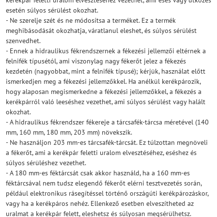
kerékpár feletti uralom elvesztéséhez vezethet, ami esés vagy ütközés
esetén súlyos sérülést okozhat.
- Ne szerelje szét és ne módosítsa a terméket. Ez a termék
meghibásodását okozhatja, váratlanul eleshet, és súlyos sérülést
szenvedhet.
- Ennek a hidraulikus fékrendszernek a fékezési jellemzői eltérnek a
felnifék típusétól, ami viszonylag nagy fékerőt jelez a fékezés
kezdetén (nagyobbat, mint a felnifék típusé); kérjük, használat előtt
ismerkedjen meg a fékezési jellemzőkkel. Ha anélkül kerékpározik,
hogy alaposan megismerkedne a fékezési jellemzőkkel, a fékezés a
kerékpárról való leeséshez vezethet, ami súlyos sérülést vagy halált
okozhat.
- A hidraulikus fékrendszer fékereje a tárcsafék-tárcsa méretével (140
mm, 160 mm, 180 mm, 203 mm) növekszik.
- Ne használjon 203 mm-es tárcsafék-tárcsát. Ez túlzottan megnöveli
a fékerőt, ami a kerékpár feletti uralom elvesztéséhez, eséshez és
súlyos sérüléshez vezethet.
- A 180 mm-es féktárcsát csak akkor használd, ha a 160 mm-es
féktárcsával nem tudsz elegendő fékerőt elérni tesztvezetés során,
például elektronikus rásegítéssel történő országúti kerékpározáskor,
vagy ha a kerékpáros nehéz. Ellenkező esetben elveszítheted az
uralmat a kerékpár felett, eleshetsz és súlyosan megsérülhetsz.