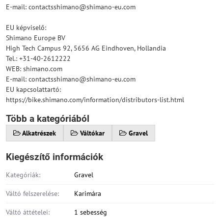
E-mail: contactsshimano@shimano-eu.com
EU képviselő:
Shimano Europe BV
High Tech Campus 92, 5656 AG Eindhoven, Hollandia
Tel.: +31-40-2612222
WEB: shimano.com
E-mail: contactsshimano@shimano-eu.com
EU kapcsolattartó:
https://bike.shimano.com/information/distributors-list.html
Több a kategóriából
Alkatrészek
Váltókar
Gravel
Kiegészítő információk
Kategóriák:
Gravel
Váltó felszerelése:
Karimára
Váltó áttételei:
1 sebesség