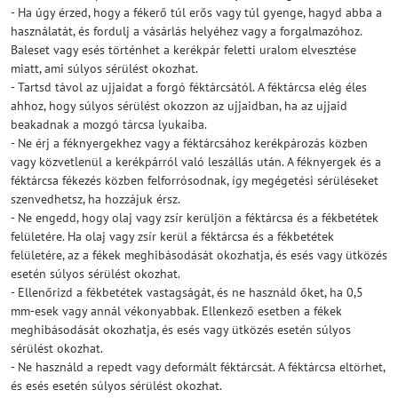
- Ha úgy érzed, hogy a fékerő túl erős vagy túl gyenge, hagyd abba a
használatát, és fordulj a vásárlás helyéhez vagy a forgalmazóhoz.
Baleset vagy esés történhet a kerékpár feletti uralom elvesztése
miatt, ami súlyos sérülést okozhat.
- Tartsd távol az ujjaidat a forgó féktárcsától. A féktárcsa elég éles
ahhoz, hogy súlyos sérülést okozzon az ujjaidban, ha az ujjaid
beakadnak a mozgó tárcsa lyukaiba.
- Ne érj a féknyergekhez vagy a féktárcsához kerékpározás közben
vagy közvetlenül a kerékpárról való leszállás után. A féknyergek és a
féktárcsa fékezés közben felforrósodnak, így megégetési sérüléseket
szenvedhetsz, ha hozzájuk érsz.
- Ne engedd, hogy olaj vagy zsír kerüljön a féktárcsa és a fékbetétek
felületére. Ha olaj vagy zsír kerül a féktárcsa és a fékbetétek
felületére, az a fékek meghibásodását okozhatja, és esés vagy ütközés
esetén súlyos sérülést okozhat.
- Ellenőrizd a fékbetétek vastagságát, és ne használd őket, ha 0,5
mm-esek vagy annál vékonyabbak. Ellenkező esetben a fékek
meghibásodását okozhatja, és esés vagy ütközés esetén súlyos
sérülést okozhat.
- Ne használd a repedt vagy deformált féktárcsát. A féktárcsa eltörhet,
és esés esetén súlyos sérülést okozhat.