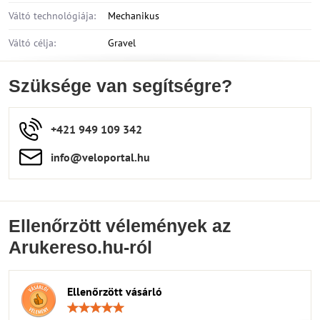
Váltó technológiája:
Mechanikus
Váltó célja:
Gravel
Szüksége van segítségre?
+421 949 109 342
info​​@veloportal​.hu
Ellenőrzött vélemények az
Arukereso.hu-ról
Ellenőrzött vásárló
Értékelés:
5