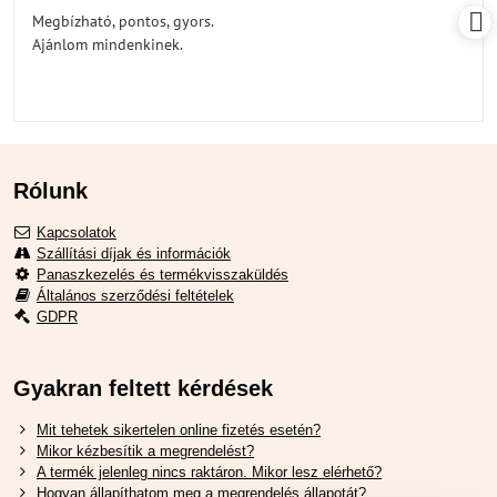
/
Megbízható, pontos, gyors.
5
Ajánlom mindenkinek.
Rólunk
Kapcsolatok
Szállítási díjak és információk
Panaszkezelés és termékvisszaküldés
Általános szerződési feltételek
GDPR
Gyakran feltett kérdések
Mit tehetek sikertelen online fizetés esetén?
Mikor kézbesítik a megrendelést?
A termék jelenleg nincs raktáron. Mikor lesz elérhető?
Hogyan állapíthatom meg a megrendelés állapotát?