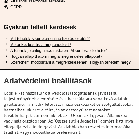
Általános szerződési feltételek
GDPR
Gyakran feltett kérdések
Mit tehetek sikertelen online fizetés esetén?
Mikor kézbesítik a megrendelést?
A termék jelenleg nincs raktáron. Mikor lesz elérhető?
Hogyan állapíthatom meg a megrendelés állapotát?
Szeretném módosítani a megrendelésemet. Hogyan tehetem meg?
Hasznos Linkek
Adatvédelmi beállítások
Shimano cipőméret táblázat
Cookie-kat használunk a weboldal látogatásának javítására,
Hogyan válasszuk ki a megfelelő felfüggesztési villát ?
teljesítményének elemzésére és a használatára vonatkozó adatok
Hogyan válasszuk ki a megfelelő méretű sisakot?
gyűjtésére. Harmadik féltől származó eszközöket és szolgáltatásokat
Shimano E-Bike Akkumulátor Útmutató
használhatunk erre a célra, és az összegyűjtött adatokat
Schwalbe Tubeless Gumik Felfedezése
továbbíthatjuk partnereinknek az EU-ban, az Egyesült Államokban
vagy más országokban. Az "Összes süti elfogadása" gombra kattintva
elfogadja ezt a feldolgozást. Az alábbiakban részletes információkat
találhat, vagy módosíthatja preferenciáit.