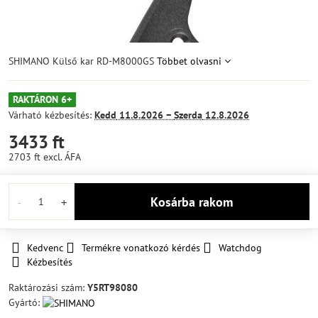
SHIMANO Külső kar RD-M8000GS
Többet olvasni
RAKTÁRON 6+
Várható kézbesítés:
Kedd
11.8.2026 −
Szerda
12.8.2026
3433 ft
2703 ft
excl. ÁFA
Kosárba rakom
Kedvenc
Termékre vonatkozó kérdés
Watchdog
Kézbesítés
Raktározási szám:
Y5RT98080
Gyártó: