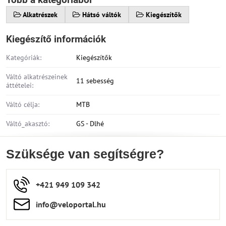
Alkatrészek
Hátsó váltók
Kiegészítők
Kiegészítő információk
Kategóriák:
Kiegészítők
Váltó alkatrészeinek
11 sebesség
áttételei:
Váltó célja:
MTB
Váltó_akasztó:
GS - Dlhé
Szüksége van segítségre?
+421 949 109 342
info​​@veloportal​.hu