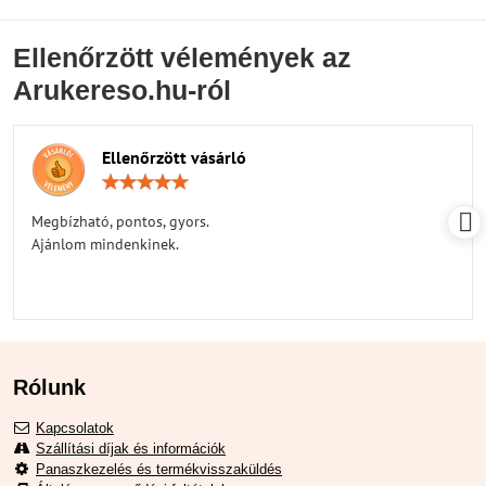
Ellenőrzött vélemények az
Arukereso.hu-ról
Ellenőrzött vásárló
Értékelés:
5
/
Megbízható, pontos, gyors.
5
Ajánlom mindenkinek.
Rólunk
Kapcsolatok
Szállítási díjak és információk
Panaszkezelés és termékvisszaküldés