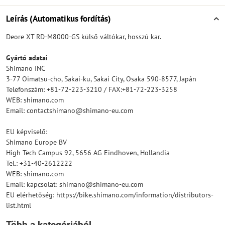
Leírás (Automatikus fordítás)
Deore XT RD-M8000-GS külső váltókar, hosszú kar.
Gyártó adatai
Shimano INC
3-77 Oimatsu-cho, Sakai-ku, Sakai City, Osaka 590-8577, Japán
Telefonszám: +81-72-223-3210 / FAX:+81-72-223-3258
WEB: shimano.com
Email: contactshimano@shimano-eu.com
EU képviselő:
Shimano Europe BV
High Tech Campus 92, 5656 AG Eindhoven, Hollandia
Tel.: +31-40-2612222
WEB: shimano.com
Email: kapcsolat: shimano@shimano-eu.com
EU elérhetőség: https://bike.shimano.com/information/distributors-
list.html
Több a kategóriából