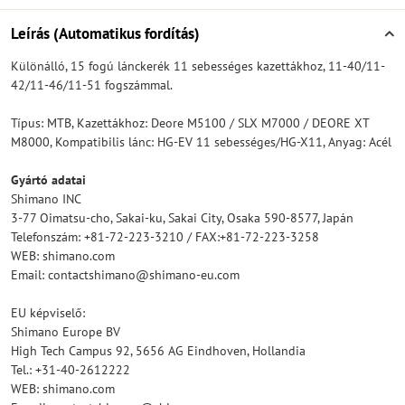
Leírás (Automatikus fordítás)
Különálló, 15 fogú lánckerék 11 sebességes kazettákhoz, 11-40/11-
42/11-46/11-51 fogszámmal.
Típus: MTB, Kazettákhoz: Deore M5100 / SLX M7000 / DEORE XT
M8000, Kompatibilis lánc: HG-EV 11 sebességes/HG-X11, Anyag: Acél
Gyártó adatai
Shimano INC
3-77 Oimatsu-cho, Sakai-ku, Sakai City, Osaka 590-8577, Japán
Telefonszám: +81-72-223-3210 / FAX:+81-72-223-3258
WEB: shimano.com
Email: contactshimano@shimano-eu.com
EU képviselő:
Shimano Europe BV
High Tech Campus 92, 5656 AG Eindhoven, Hollandia
Tel.: +31-40-2612222
WEB: shimano.com