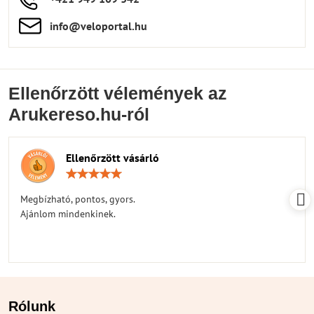
info​​@veloportal​.hu
Ellenőrzött vélemények az
Arukereso.hu-ról
Ellenőrzött vásárló
Értékelés:
5
/
Megbízható, pontos, gyors.
5
Ajánlom mindenkinek.
Rólunk