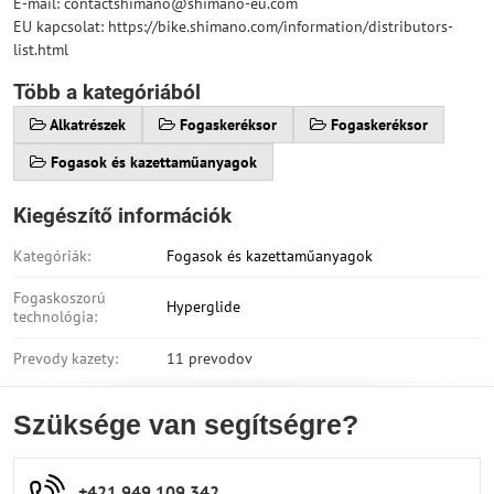
E-mail: contactshimano@shimano-eu.com
EU kapcsolat: https://bike.shimano.com/information/distributors-
list.html
Több a kategóriából
Alkatrészek
Fogaskeréksor
Fogaskeréksor
Fogasok és kazettaműanyagok
Kiegészítő információk
Kategóriák:
Fogasok és kazettaműanyagok
Fogaskoszorú
Hyperglide
technológia:
Prevody kazety:
11 prevodov
Szüksége van segítségre?
+421 949 109 342