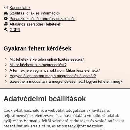
Kapcsolatok
Szállítási díjak és információk
Panaszkezelés és termékvisszaküldés
Általános szerződési feltételek
GDPR
Gyakran feltett kérdések
Mit tehetek sikertelen online fizetés esetén?
Mikor kézbesítik a megrendelést?
A termék jelenleg nincs raktáron. Mikor lesz elérhető?
Hogyan állapíthatom meg a megrendelés állapotát?
Szeretném módosítani a megrendelésemet. Hogyan tehetem meg?
Hasznos Linkek
Adatvédelmi beállítások
Shimano cipőméret táblázat
Cookie-kat használunk a weboldal látogatásának javítására,
Hogyan válasszuk ki a megfelelő felfüggesztési villát ?
teljesítményének elemzésére és a használatára vonatkozó adatok
Hogyan válasszuk ki a megfelelő méretű sisakot?
gyűjtésére. Harmadik féltől származó eszközöket és szolgáltatásokat
Shimano E-Bike Akkumulátor Útmutató
használhatunk erre a célra, és az összegyűjtött adatokat
Schwalbe Tubeless Gumik Felfedezése