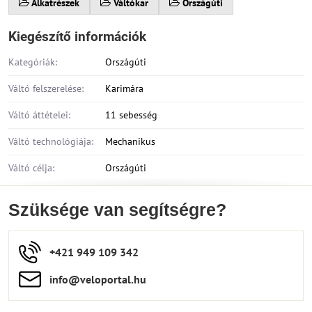
Alkatrészek
Váltókar
Országúti
Kiegészítő információk
Kategóriák:
Országúti
Váltó felszerelése:
Karimára
Váltó áttételei:
11 sebesség
Váltó technológiája:
Mechanikus
Váltó célja:
Országúti
Szüksége van segítségre?
+421 949 109 342
info​​@veloportal​.hu