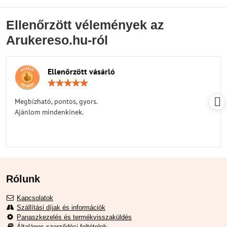
Ellenőrzött vélemények az
Arukereso.hu-ról
Ellenőrzött vásárló
Értékelés:
5
/
Megbízható, pontos, gyors.
5
Ajánlom mindenkinek.
Rólunk
Kapcsolatok
Szállítási díjak és információk
Panaszkezelés és termékvisszaküldés
Általános szerződési feltételek