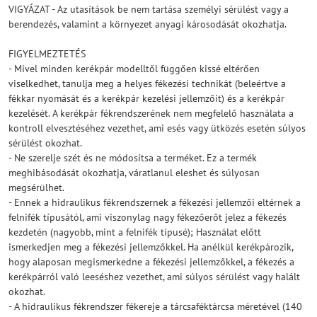
VIGYÁZAT - Az utasítások be nem tartása személyi sérülést vagy a
berendezés, valamint a környezet anyagi károsodását okozhatja.
FIGYELMEZTETÉS
- Mivel minden kerékpár modelltől függően kissé eltérően
viselkedhet, tanulja meg a helyes fékezési technikát (beleértve a
fékkar nyomását és a kerékpár kezelési jellemzőit) és a kerékpár
kezelését. A kerékpár fékrendszerének nem megfelelő használata a
kontroll elvesztéséhez vezethet, ami esés vagy ütközés esetén súlyos
sérülést okozhat.
- Ne szerelje szét és ne módosítsa a terméket. Ez a termék
meghibásodását okozhatja, váratlanul eleshet és súlyosan
megsérülhet.
- Ennek a hidraulikus fékrendszernek a fékezési jellemzői eltérnek a
felnifék típusától, ami viszonylag nagy fékezőerőt jelez a fékezés
kezdetén (nagyobb, mint a felnifék típusé); Használat előtt
ismerkedjen meg a fékezési jellemzőkkel. Ha anélkül kerékpározik,
hogy alaposan megismerkedne a fékezési jellemzőkkel, a fékezés a
kerékpárról való leeséshez vezethet, ami súlyos sérülést vagy halált
okozhat.
- A hidraulikus fékrendszer fékereje a tárcsaféktárcsa méretével (140