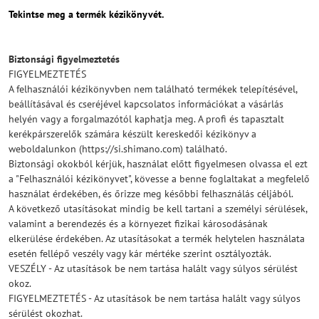
Tekintse meg a termék kézikönyvét.
Biztonsági figyelmeztetés
FIGYELMEZTETÉS
A felhasználói kézikönyvben nem található termékek telepítésével,
beállításával és cseréjével kapcsolatos információkat a vásárlás
helyén vagy a forgalmazótól kaphatja meg. A profi és tapasztalt
kerékpárszerelők számára készült kereskedői kézikönyv a
weboldalunkon (https://si.shimano.com) található.
Biztonsági okokból kérjük, használat előtt figyelmesen olvassa el ezt
a "Felhasználói kézikönyvet", kövesse a benne foglaltakat a megfelelő
használat érdekében, és őrizze meg későbbi felhasználás céljából.
A következő utasításokat mindig be kell tartani a személyi sérülések,
valamint a berendezés és a környezet fizikai károsodásának
elkerülése érdekében. Az utasításokat a termék helytelen használata
esetén fellépő veszély vagy kár mértéke szerint osztályozták.
VESZÉLY - Az utasítások be nem tartása halált vagy súlyos sérülést
okoz.
FIGYELMEZTETÉS - Az utasítások be nem tartása halált vagy súlyos
sérülést okozhat.