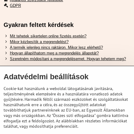
GDPR
Gyakran feltett kérdések
Mit tehetek sikertelen online fizetés esetén?
Mikor kézbesítik a megrendelést?
A termék jelenleg nincs raktáron. Mikor lesz elérhető?
Hogyan állapíthatom meg a megrendelés állapotát?
Szeretném módosítani a megrendelésemet. Hogyan tehetem meg?
Hasznos Linkek
Adatvédelmi beállítások
Shimano cipőméret táblázat
Cookie-kat használunk a weboldal látogatásának javítására,
Hogyan válasszuk ki a megfelelő felfüggesztési villát ?
teljesítményének elemzésére és a használatára vonatkozó adatok
Hogyan válasszuk ki a megfelelő méretű sisakot?
gyűjtésére. Harmadik féltől származó eszközöket és szolgáltatásokat
Shimano E-Bike Akkumulátor Útmutató
használhatunk erre a célra, és az összegyűjtött adatokat
Schwalbe Tubeless Gumik Felfedezése
továbbíthatjuk partnereinknek az EU-ban, az Egyesült Államokban
vagy más országokban. Az "Összes süti elfogadása" gombra kattintva
elfogadja ezt a feldolgozást. Az alábbiakban részletes információkat
találhat, vagy módosíthatja preferenciáit.