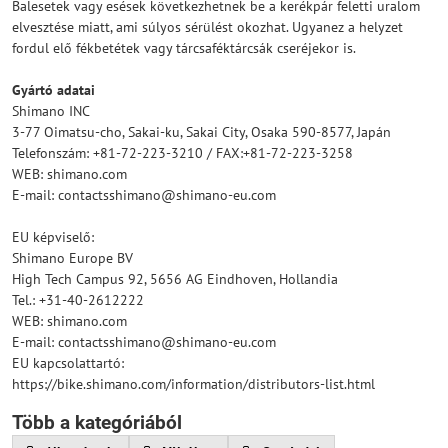
Balesetek vagy esések következhetnek be a kerékpár feletti uralom
elvesztése miatt, ami súlyos sérülést okozhat. Ugyanez a helyzet
fordul elő fékbetétek vagy tárcsaféktárcsák cseréjekor is.
Gyártó adatai
Shimano INC
3-77 Oimatsu-cho, Sakai-ku, Sakai City, Osaka 590-8577, Japán
Telefonszám: +81-72-223-3210 / FAX:+81-72-223-3258
WEB: shimano.com
E-mail: contactsshimano@shimano-eu.com
EU képviselő:
Shimano Europe BV
High Tech Campus 92, 5656 AG Eindhoven, Hollandia
Tel.: +31-40-2612222
WEB: shimano.com
E-mail: contactsshimano@shimano-eu.com
EU kapcsolattartó:
https://bike.shimano.com/information/distributors-list.html
Több a kategóriából