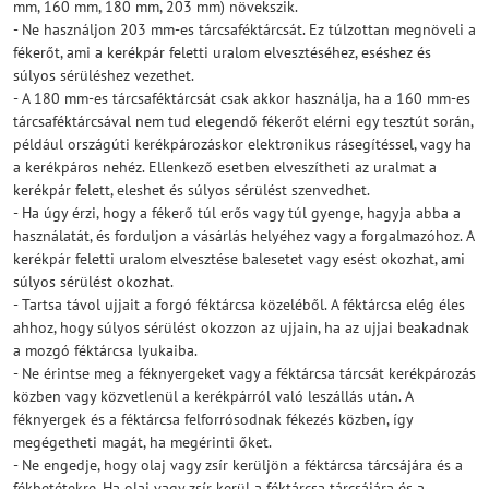
mm, 160 mm, 180 mm, 203 mm) növekszik.
- Ne használjon 203 mm-es tárcsaféktárcsát. Ez túlzottan megnöveli a
fékerőt, ami a kerékpár feletti uralom elvesztéséhez, eséshez és
súlyos sérüléshez vezethet.
- A 180 mm-es tárcsaféktárcsát csak akkor használja, ha a 160 mm-es
tárcsaféktárcsával nem tud elegendő fékerőt elérni egy tesztút során,
például országúti kerékpározáskor elektronikus rásegítéssel, vagy ha
a kerékpáros nehéz. Ellenkező esetben elveszítheti az uralmat a
kerékpár felett, eleshet és súlyos sérülést szenvedhet.
- Ha úgy érzi, hogy a fékerő túl erős vagy túl gyenge, hagyja abba a
használatát, és forduljon a vásárlás helyéhez vagy a forgalmazóhoz. A
kerékpár feletti uralom elvesztése balesetet vagy esést okozhat, ami
súlyos sérülést okozhat.
- Tartsa távol ujjait a forgó féktárcsa közeléből. A féktárcsa elég éles
ahhoz, hogy súlyos sérülést okozzon az ujjain, ha az ujjai beakadnak
a mozgó féktárcsa lyukaiba.
- Ne érintse meg a féknyergeket vagy a féktárcsa tárcsát kerékpározás
közben vagy közvetlenül a kerékpárról való leszállás után. A
féknyergek és a féktárcsa felforrósodnak fékezés közben, így
megégetheti magát, ha megérinti őket.
- Ne engedje, hogy olaj vagy zsír kerüljön a féktárcsa tárcsájára és a
fékbetétekre. Ha olaj vagy zsír kerül a féktárcsa tárcsájára és a