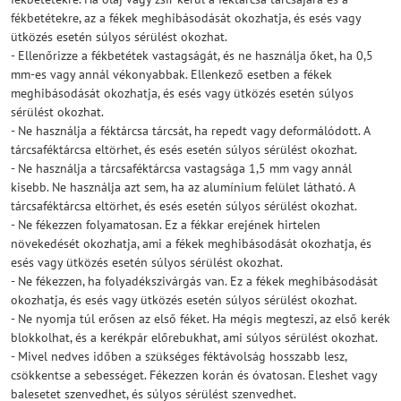
fékbetétekre, az a fékek meghibásodását okozhatja, és esés vagy
ütközés esetén súlyos sérülést okozhat.
- Ellenőrizze a fékbetétek vastagságát, és ne használja őket, ha 0,5
mm-es vagy annál vékonyabbak. Ellenkező esetben a fékek
meghibásodását okozhatja, és esés vagy ütközés esetén súlyos
sérülést okozhat.
- Ne használja a féktárcsa tárcsát, ha repedt vagy deformálódott. A
tárcsaféktárcsa eltörhet, és esés esetén súlyos sérülést okozhat.
- Ne használja a tárcsaféktárcsa vastagsága 1,5 mm vagy annál
kisebb. Ne használja azt sem, ha az alumínium felület látható. A
tárcsaféktárcsa eltörhet, és esés esetén súlyos sérülést okozhat.
- Ne fékezzen folyamatosan. Ez a fékkar erejének hirtelen
növekedését okozhatja, ami a fékek meghibásodását okozhatja, és
esés vagy ütközés esetén súlyos sérülést okozhat.
- Ne fékezzen, ha folyadékszivárgás van. Ez a fékek meghibásodását
okozhatja, és esés vagy ütközés esetén súlyos sérülést okozhat.
- Ne nyomja túl erősen az első féket. Ha mégis megteszi, az első kerék
blokkolhat, és a kerékpár előrebukhat, ami súlyos sérülést okozhat.
- Mivel nedves időben a szükséges féktávolság hosszabb lesz,
csökkentse a sebességet. Fékezzen korán és óvatosan. Eleshet vagy
balesetet szenvedhet, és súlyos sérülést szenvedhet.