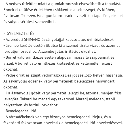
- A nedves útfelület miatt a gumiabroncsok elveszíthetik a tapadást.
Ennek elkerülése érdekében csökkentse a sebességet, és időben,
óvatosan fékezzen. Ha a gumiabroncsok elveszítik a tapadást, eleshet
és súlyos sérülést szenvedhet.
FIGYELMEZTETÉS
- Az eredeti SHIMANO ásványolajjal kapcsolatos óvintézkedések
- Szembe kerülés esetén öblítse ki a szemet tiszta vízzel, és azonnal
forduljon orvoshoz. A szembe jutás irritációt okozhat.
- Bőrrel való érintkezés esetén alaposan mossa le szappannal és
vízzel. A bőrrel való érintkezés kiütéseket és kellemetlen érzést
okozhat.
- Védje orrát és száját védőmaszkkal, és jól szellőző helyen használja.
Az ásványolaj gőzének vagy permetének belélegzése hányingert
okozhat.
- Ha ásványolaj gőzét vagy permetét lélegzi be, azonnal menjen friss
levegőre. Takard be magad egy takaróval. Maradj melegen, stabil
helyzetben, és fordulj orvoshoz.
- Bemelegedési idő
- A tárcsafékeknek van egy bizonyos bemelegedési idejük, és a
fékezőerő fokozatosan növekszik a bemelegedési idő növekedésével.