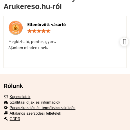
Arukereso.hu-ról
Ellenőrzött vásárló
Értékelés:
5
/
Megbízható, pontos, gyors.
5
Ajánlom mindenkinek.
Rólunk
Kapcsolatok
Szállítási díjak és információk
Panaszkezelés és termékvisszaküldés
Általános szerződési feltételek
GDPR