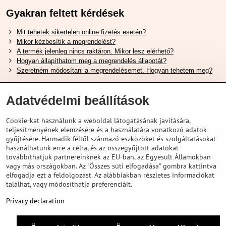
Gyakran feltett kérdések
Mit tehetek sikertelen online fizetés esetén?
Mikor kézbesítik a megrendelést?
A termék jelenleg nincs raktáron. Mikor lesz elérhető?
Hogyan állapíthatom meg a megrendelés állapotát?
Szeretném módosítani a megrendelésemet. Hogyan tehetem meg?
Hasznos Linkek
Adatvédelmi beállítások
Shimano cipőméret táblázat
Cookie-kat használunk a weboldal látogatásának javítására,
Hogyan válasszuk ki a megfelelő felfüggesztési villát ?
teljesítményének elemzésére és a használatára vonatkozó adatok
Hogyan válasszuk ki a megfelelő méretű sisakot?
gyűjtésére. Harmadik féltől származó eszközöket és szolgáltatásokat
Shimano E-Bike Akkumulátor Útmutató
használhatunk erre a célra, és az összegyűjtött adatokat
Schwalbe Tubeless Gumik Felfedezése
továbbíthatjuk partnereinknek az EU-ban, az Egyesült Államokban
vagy más országokban. Az "Összes süti elfogadása" gombra kattintva
elfogadja ezt a feldolgozást. Az alábbiakban részletes információkat
találhat, vagy módosíthatja preferenciáit.
Privacy declaration