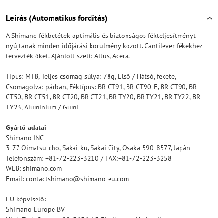
Leírás (Automatikus fordítás)
A Shimano fékbetétek optimális és biztonságos fékteljesítményt
nyújtanak minden időjárási körülmény között. Cantilever fékekhez
tervezték őket. Ajánlott szett: Altus, Acera.
Típus: MTB, Teljes csomag súlya: 78g, Első / Hátsó, fekete,
Csomagolva: párban, Féktípus: BR-CT91, BR-CT90-E, BR-CT90, BR-
CT50, BR-CT51, BR-CT20, BR-CT21, BR-TY20, BR-TY21, BR-TY22, BR-
TY23, Alumínium / Gumi
Gyártó adatai
Shimano INC
3-77 Oimatsu-cho, Sakai-ku, Sakai City, Osaka 590-8577, Japán
Telefonszám: +81-72-223-3210 / FAX:+81-72-223-3258
WEB: shimano.com
Email: contactshimano@shimano-eu.com
EU képviselő:
Shimano Europe BV