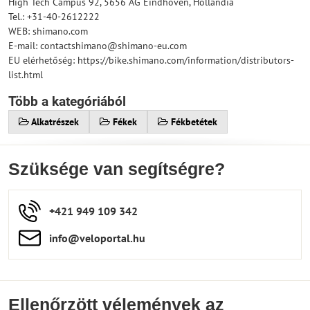
High Tech Campus 92, 5656 AG Eindhoven, Hollandia
Tel.: +31-40-2612222
WEB: shimano.com
E-mail: contactshimano@shimano-eu.com
EU elérhetőség: https://bike.shimano.com/information/distributors-
list.html
Több a kategóriából
Alkatrészek
Fékek
Fékbetétek
Szüksége van segítségre?
+421 949 109 342
info​​@veloportal​.hu
Ellenőrzött vélemények az