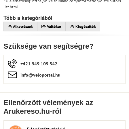
EU elérhetőség: https://bike.shimano.com/information/distributors-
list.html
Több a kategóriából
Alkatrészek
Váltókar
Kiegészítők
Szüksége van segítségre?
+421 949 109 342
info​​@veloportal​.hu
Ellenőrzött vélemények az
Arukereso.hu-ról