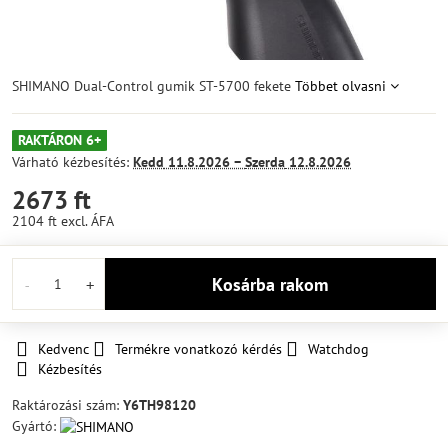
SHIMANO Dual-Control gumik ST-5700 fekete
Többet olvasni
RAKTÁRON 6+
Várható kézbesítés:
Kedd
11.8.2026 −
Szerda
12.8.2026
2673 ft
2104 ft
excl. ÁFA
Kosárba rakom
Kedvenc
Termékre vonatkozó kérdés
Watchdog
Kézbesítés
Raktározási szám:
Y6TH98120
Gyártó: