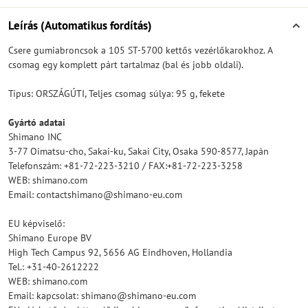
Leírás (Automatikus fordítás)
Csere gumiabroncsok a 105 ST-5700 kettős vezérlőkarokhoz. A
csomag egy komplett párt tartalmaz (bal és jobb oldali).
Típus: ORSZÁGÚTI, Teljes csomag súlya: 95 g, fekete
Gyártó adatai
Shimano INC
3-77 Oimatsu-cho, Sakai-ku, Sakai City, Osaka 590-8577, Japán
Telefonszám: +81-72-223-3210 / FAX:+81-72-223-3258
WEB: shimano.com
Email: contactshimano@shimano-eu.com
EU képviselő:
Shimano Europe BV
High Tech Campus 92, 5656 AG Eindhoven, Hollandia
Tel.: +31-40-2612222
WEB: shimano.com
Email: kapcsolat: shimano@shimano-eu.com