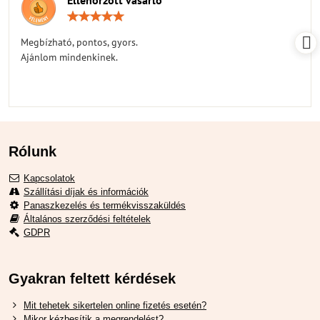
Ellenőrzött vásárló
Értékelés:
5
/
Megbízható, pontos, gyors.
5
Ajánlom mindenkinek.
Rólunk
Kapcsolatok
Szállítási díjak és információk
Panaszkezelés és termékvisszaküldés
Általános szerződési feltételek
GDPR
Gyakran feltett kérdések
Mit tehetek sikertelen online fizetés esetén?
Mikor kézbesítik a megrendelést?