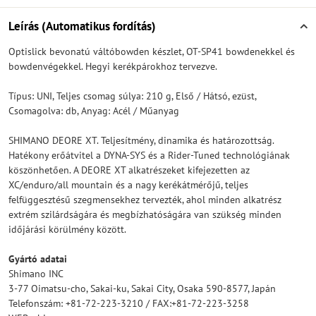
Leírás (Automatikus fordítás)
Optislick bevonatú váltóbowden készlet, OT-SP41 bowdenekkel és
bowdenvégekkel. Hegyi kerékpárokhoz tervezve.
Típus: UNI, Teljes csomag súlya: 210 g, Első / Hátsó, ezüst,
Csomagolva: db, Anyag: Acél / Műanyag
SHIMANO DEORE XT. Teljesítmény, dinamika és határozottság.
Hatékony erőátvitel a DYNA-SYS és a Rider-Tuned technológiának
köszönhetően. A DEORE XT alkatrészeket kifejezetten az
XC/enduro/all mountain és a nagy kerékátmérőjű, teljes
felfüggesztésű szegmensekhez tervezték, ahol minden alkatrész
extrém szilárdságára és megbízhatóságára van szükség minden
időjárási körülmény között.
Gyártó adatai
Shimano INC
3-77 Oimatsu-cho, Sakai-ku, Sakai City, Osaka 590-8577, Japán
Telefonszám: +81-72-223-3210 / FAX:+81-72-223-3258