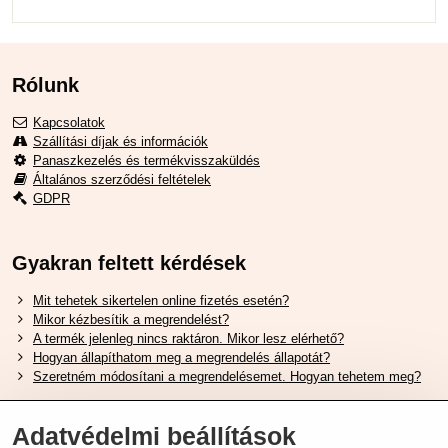
Rólunk
Kapcsolatok
Szállítási díjak és információk
Panaszkezelés és termékvisszaküldés
Általános szerződési feltételek
GDPR
Gyakran feltett kérdések
Mit tehetek sikertelen online fizetés esetén?
Mikor kézbesítik a megrendelést?
A termék jelenleg nincs raktáron. Mikor lesz elérhető?
Hogyan állapíthatom meg a megrendelés állapotát?
Szeretném módosítani a megrendelésemet. Hogyan tehetem meg?
Hasznos Linkek
Adatvédelmi beállítások