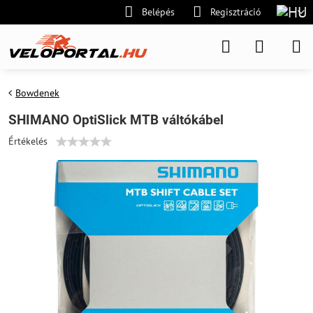
Belépés
Regisztráció
Bowdenek
SHIMANO OptiSlick MTB váltókábel
Értékelés