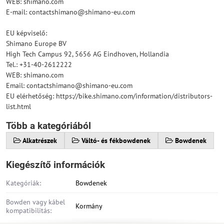
WEB: shimano.com
E-mail: contactshimano@shimano-eu.com
EU képviselő:
Shimano Europe BV
High Tech Campus 92, 5656 AG Eindhoven, Hollandia
Tel.: +31-40-2612222
WEB: shimano.com
Email: contactshimano@shimano-eu.com
EU elérhetőség: https://bike.shimano.com/information/distributors-
list.html
Több a kategóriából
Alkatrészek
Váltó- és fékbowdenek
Bowdenek
Kiegészítő információk
Kategóriák:
Bowdenek
Bowden vagy kábel
Kormány
kompatibilitás: