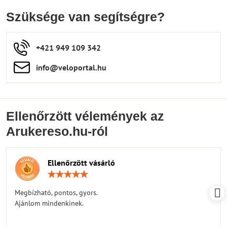
Szüksége van segítségre?
+421 949 109 342
info​​@veloportal​.hu
Ellenőrzött vélemények az
Arukereso.hu-ról
Ellenőrzött vásárló
Értékelés:
5
/
Megbízható, pontos, gyors.
5
Ajánlom mindenkinek.