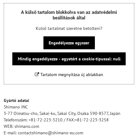
A külső tartalom blokkolva van az adatvédelmi
beállítások által
Külső tartalmat szeretne betölteni?
Engedélyezze egyszer
Mindig engedélyezze - egyetért a cookie-típussal: null
Tartalom megnyitása új ablakban
Gyártó adatai
Shimano INC
3-77 Oimatsu-cho, Sakai-ku, Sakai City, Osaka 590-8577, Japán
Telefonszám: +81-72-223-3210 / FAX:+81-72-223-3258
WEB: shimano.com
E-mail: contactshimano@shimano-eu.com