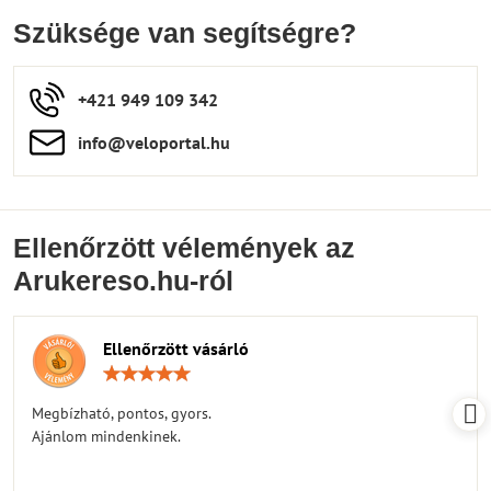
Szüksége van segítségre?
+421 949 109 342
info​​@veloportal​.hu
Ellenőrzött vélemények az
Arukereso.hu-ról
Ellenőrzött vásárló
Értékelés:
5
/
Megbízható, pontos, gyors.
5
Ajánlom mindenkinek.