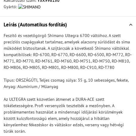
Raktározási szám:
Y5X998150
Gyártó:
Leírás (Automatikus fordítás)
Feszítő és vezetőgörgő Shimano Ultegra 6700 váltóhoz. A szett
precíziós csapágyakat tartalmaz, amelyek alacsony súrlódást és sima
működést biztosítanak. A szíjtárcsák a következő Shimano váltókkal
kompatibilisek: RD-6700, RD-6770, RD-6600, RD-6500, RD-M772, RD-
M771, RD-M770, RD-M761, RD-M760, RD-M751, RD-M750, RD-M810,
RD-M806, RD-M805, RD-M801, RD-M800, RD-C910, RD-T780
Típus: ORSZÁGÚTI, Teljes csomag súlya: 35 g, 10 sebességes, fekete,
Anyag: Alumínium / Műanyag
Az ULTEGRA szett közvetlen átmenet a DURA-ACE szett
tökéletességére. Profi versenyzők tesztelték a mezőnyben. A
problémamentes használat a mindennapi időjárási körülmények
között kulcsfontosságú elem, amely hozzájárul a hibátlan
kényelemhez fékezéskor és váltáskor edzés, verseny vagy hétvégi
túrák során.