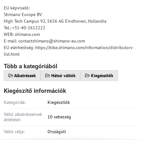
EU képviselő:
Shimano Europe BV
High Tech Campus 92, 5656 AG Eindhoven, Hollandia
Tel.: +31-40-2612222
WEB: shimano.com
E-mail: contactshimano@shimano-eu.com
EU elérhetőség: https://bike.shimano.com/information/distributors-
list.html
Több a kategóriából
Alkatrészek
Hátsó váltók
Kiegészítők
Kiegészítő információk
Kategóriák:
Kiegészítők
Váltó alkatrészeinek
10 sebesség
áttételei:
Váltó célja:
Országúti