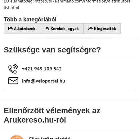
EU elérhetőség: https://bike.shimano.com/information/distributors-
list.html
Több a kategóriából
Alkatrészek
Kerekek, agyak
Kiegészítők
Szüksége van segítségre?
+421 949 109 342
info​​@veloportal​.hu
Ellenőrzött vélemények az
Arukereso.hu-ról