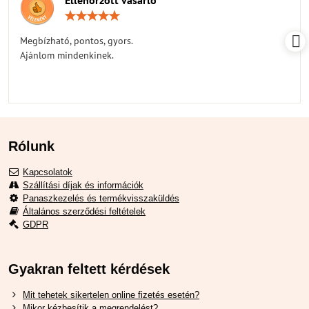
Ellenőrzött vásárló
Értékelés:
5
/
Megbízható, pontos, gyors.
5
Ajánlom mindenkinek.
Rólunk
Kapcsolatok
Szállítási díjak és információk
Panaszkezelés és termékvisszaküldés
Általános szerződési feltételek
GDPR
Gyakran feltett kérdések
Mit tehetek sikertelen online fizetés esetén?
Mikor kézbesítik a megrendelést?