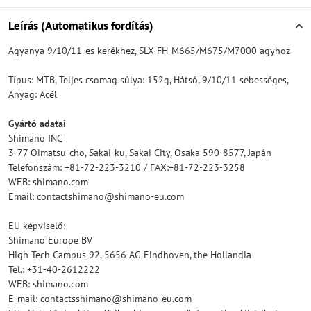
Leírás (Automatikus fordítás)
Agyanya 9/10/11-es kerékhez, SLX FH-M665/M675/M7000 agyhoz
Típus: MTB, Teljes csomag súlya: 152g, Hátsó, 9/10/11 sebességes,
Anyag: Acél
Gyártó adatai
Shimano INC
3-77 Oimatsu-cho, Sakai-ku, Sakai City, Osaka 590-8577, Japán
Telefonszám: +81-72-223-3210 / FAX:+81-72-223-3258
WEB: shimano.com
Email: contactshimano@shimano-eu.com
EU képviselő:
Shimano Europe BV
High Tech Campus 92, 5656 AG Eindhoven, the Hollandia
Tel.: +31-40-2612222
WEB: shimano.com
E-mail: contactsshimano@shimano-eu.com