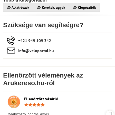
Alkatrészek
Kerekek, agyak
Kiegészítők
Szüksége van segítségre?
+421 949 109 342
info​​@veloportal​.hu
Ellenőrzött vélemények az
Arukereso.hu-ról
Ellenőrzött vásárló
Értékelés:
5
/
Megbízható, pontos, gyors.