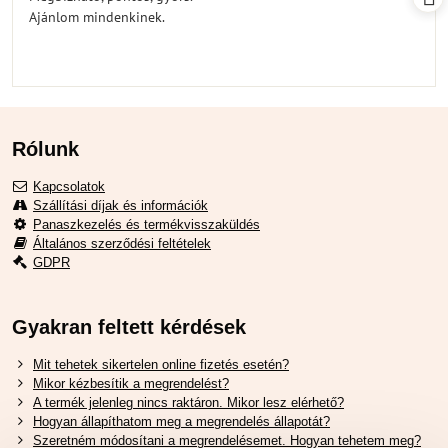
5
Ajánlom mindenkinek.
Rólunk
Kapcsolatok
Szállítási díjak és információk
Panaszkezelés és termékvisszaküldés
Általános szerződési feltételek
GDPR
Gyakran feltett kérdések
Mit tehetek sikertelen online fizetés esetén?
Mikor kézbesítik a megrendelést?
A termék jelenleg nincs raktáron. Mikor lesz elérhető?
Hogyan állapíthatom meg a megrendelés állapotát?
Szeretném módosítani a megrendelésemet. Hogyan tehetem meg?