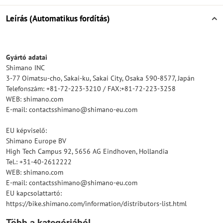
Leírás (Automatikus fordítás)
Gyártó adatai
Shimano INC
3-77 Oimatsu-cho, Sakai-ku, Sakai City, Osaka 590-8577, Japán
Telefonszám: +81-72-223-3210 / FAX:+81-72-223-3258
WEB: shimano.com
E-mail: contactsshimano@shimano-eu.com
EU képviselő:
Shimano Europe BV
High Tech Campus 92, 5656 AG Eindhoven, Hollandia
Tel.: +31-40-2612222
WEB: shimano.com
E-mail: contactsshimano@shimano-eu.com
EU kapcsolattartó:
https://bike.shimano.com/information/distributors-list.html
Több a kategóriából