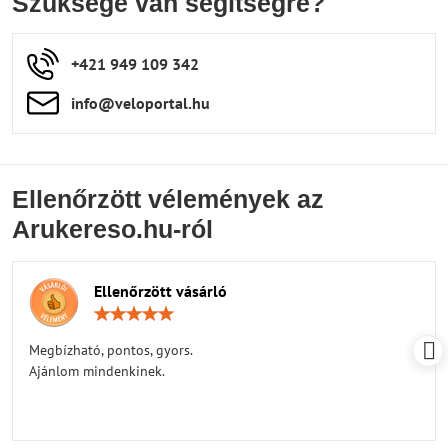
Szüksége van segítségre?
+421 949 109 342
info​​@veloportal​.hu
Ellenőrzött vélemények az
Arukereso.hu-ról
Ellenőrzött vásárló
Értékelés:
5
/
Megbízható, pontos, gyors.
5
Ajánlom mindenkinek.