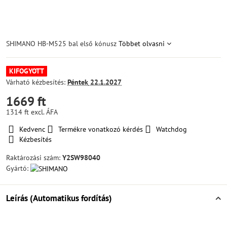
SHIMANO HB-M525 bal első kónusz
Többet olvasni
KIFOGYOTT
Várható kézbesítés:
Péntek
22.1.2027
1669 ft
1314 ft
excl. ÁFA
Kedvenc
Termékre vonatkozó kérdés
Watchdog
Kézbesítés
Raktározási szám:
Y2SW98040
Gyártó:
Leírás (Automatikus fordítás)