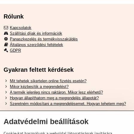
Rólunk
Kapcsolatok
Szállítási díjak és információk
Panaszkezelés és termékvisszaküldés
Általános szerződési feltételek
GDPR
Gyakran feltett kérdések
Mit tehetek sikertelen online fizetés esetén?
Mikor kézbesítik a megrendelést?
A termék jelenleg nincs raktáron. Mikor lesz elérhető?
Hogyan állapíthatom meg a megrendelés állapotát?
Szeretném módosítani a megrendelésemet. Hogyan tehetem meg?
Hasznos Linkek
Adatvédelmi beállítások
Shimano cipőméret táblázat
Cookie-kat használunk a weboldal látogatásának javítására,