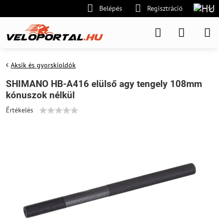
Belépés
Regisztráció
Aksik és gyorskioldók
SHIMANO HB-A416 elülső agy tengely 108mm
kónuszok nélkül
Értékelés