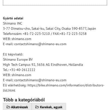
Gyártó adatai
Shimano INC
3-77 Oimatsu-cho, Sakai-ku, Sakai City, Osaka 590-8577, Japán
Telefonszám: +81-72-223-3210 / FAX:+81-72-223-3258
WEB: shimano.com
E-mail: contactshimano@shimano-eu.com
EU képviselő:
Shimano Europe BV
High Tech Campus 92, 5656 AG Eindhoven, Hollandia
Tel.: +31-40-2612222
WEB: shimano.com
E-mail: contactshimano@shimano-eu.com
EU elérhetőség: https://bike.shimano.com/information/distributors-
list.html
Több a kategóriából
Alkatrészek
Kerekek, agyak