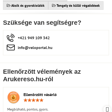
Aksik és gyorskioldók
Tengely és küllő végződések
Szüksége van segítségre?
+421 949 109 342
info​​@veloportal​.hu
Ellenőrzött vélemények az
Arukereso.hu-ról
Ellenőrzött vásárló
Értékelés:
5
/
Megbízható, pontos, gyors.
5