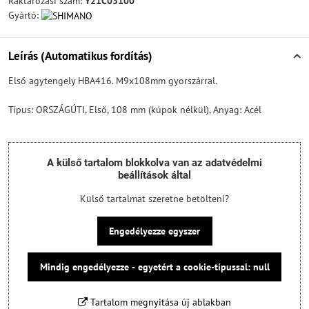
Raktározási szám:
Y21C03100
Gyártó:
Leírás (Automatikus fordítás)
Első agytengely HBA416. M9x108mm gyorszárral.
Típus: ORSZÁGÚTI, Első, 108 mm (kúpok nélkül), Anyag: Acél
A külső tartalom blokkolva van az adatvédelmi
beállítások által
Külső tartalmat szeretne betölteni?
Engedélyezze egyszer
Mindig engedélyezze - egyetért a cookie-típussal: null
Tartalom megnyitása új ablakban