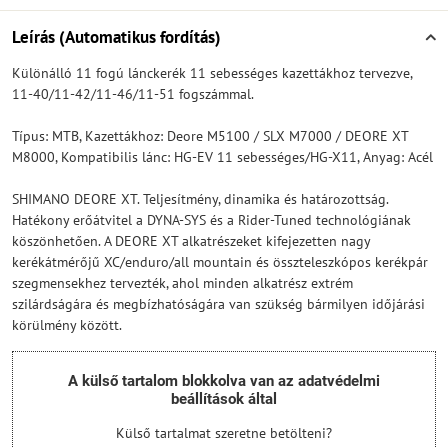
Leírás (Automatikus fordítás)
Különálló 11 fogú lánckerék 11 sebességes kazettákhoz tervezve,
11-40/11-42/11-46/11-51 fogszámmal.
Típus: MTB, Kazettákhoz: Deore M5100 / SLX M7000 / DEORE XT
M8000, Kompatibilis lánc: HG-EV 11 sebességes/HG-X11, Anyag: Acél
SHIMANO DEORE XT. Teljesítmény, dinamika és határozottság.
Hatékony erőátvitel a DYNA-SYS és a Rider-Tuned technológiának
köszönhetően. A DEORE XT alkatrészeket kifejezetten nagy
kerékátmérőjű XC/enduro/all mountain és összteleszkópos kerékpár
szegmensekhez tervezték, ahol minden alkatrész extrém
szilárdságára és megbízhatóságára van szükség bármilyen időjárási
körülmény között.
A külső tartalom blokkolva van az adatvédelmi
beállítások által
Külső tartalmat szeretne betölteni?