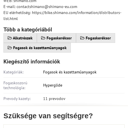
WEB: shimano.com
E-mail: contactshimano@shimano-eu.com
EU elérhetőség: https://bike.shimano.com/information/distributors-
list.html
Több a kategóriából
Alkatrészek
Fogaskeréksor
Fogaskeréksor
Fogasok és kazettaműanyagok
Kiegészítő információk
Kategóriák:
Fogasok és kazettaműanyagok
Fogaskoszorú
Hyperglide
technológia:
Prevody kazety:
11 prevodov
Szüksége van segítségre?