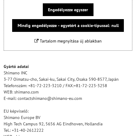
Engedélyezze egyszer
Mindig engedélyezze - egyetért a cookie-típussal: null
Tartalom megnyitása új ablakban
Gyártó adatai
Shimano INC
3-77 Oimatsu-cho, Sakai-ku, Sakai City, Osaka 590-8577, Japán
Telefonszám: +81-72-223-3210 / FAX:+81-72-223-3258
WEB: shimano.com
E-mail: contactshimano@shimano-eu.com
EU képviselő:
Shimano Europe BV
High Tech Campus 92, 5656 AG Eindhoven, Hollandia
Tel.: +31-40-2612222