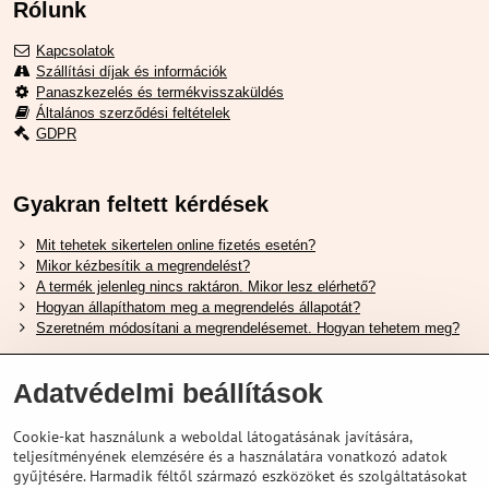
Rólunk
Kapcsolatok
Szállítási díjak és információk
Panaszkezelés és termékvisszaküldés
Általános szerződési feltételek
GDPR
Gyakran feltett kérdések
Mit tehetek sikertelen online fizetés esetén?
Mikor kézbesítik a megrendelést?
A termék jelenleg nincs raktáron. Mikor lesz elérhető?
Hogyan állapíthatom meg a megrendelés állapotát?
Szeretném módosítani a megrendelésemet. Hogyan tehetem meg?
Hasznos Linkek
Adatvédelmi beállítások
Shimano cipőméret táblázat
Cookie-kat használunk a weboldal látogatásának javítására,
Hogyan válasszuk ki a megfelelő felfüggesztési villát ?
teljesítményének elemzésére és a használatára vonatkozó adatok
Hogyan válasszuk ki a megfelelő méretű sisakot?
gyűjtésére. Harmadik féltől származó eszközöket és szolgáltatásokat
Shimano E-Bike Akkumulátor Útmutató