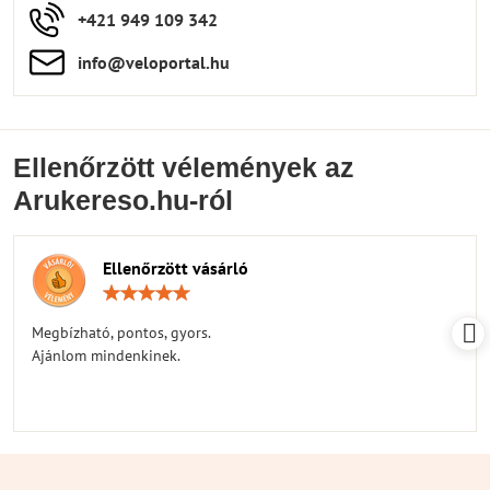
+421 949 109 342
info​​@veloportal​.hu
Ellenőrzött vélemények az
Arukereso.hu-ról
Ellenőrzött vásárló
Értékelés:
5
/
Megbízható, pontos, gyors.
5
Ajánlom mindenkinek.